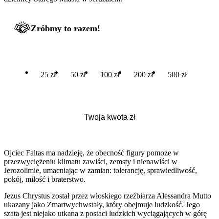
Zróbmy to razem!
25 zł
50 zł
100 zł
200 zł
500 zł
Ojciec Faltas ma nadzieję, że obecność figury pomoże w
przezwyciężeniu klimatu zawiści, zemsty i nienawiści w
Jerozolimie, umacniając w zamian: tolerancję, sprawiedliwość,
pokój, miłość i braterstwo.
Jezus Chrystus został przez włoskiego rzeźbiarza Alessandra Mutto
ukazany jako Zmartwychwstały, który obejmuje ludzkość. Jego
szata jest niejako utkana z postaci ludzkich wyciągających w górę