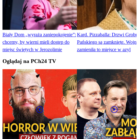
Biały Dom „wyraża zaniepokojenie”:
Kard. Pizzaballa: Drzwi Grobu
chcemy, by wierni mieli dostęp do
Pańskiego są zamknięte. Wojna
miejsc świętych w Jerozolimie
zamieniła to miejsce w azyl
Oglądaj na PCh24 TV