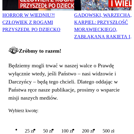
HORROR W WIEDNIU?!
GADOWSKI, WARZECHA,
CZŁOWIEK Z ROGAMI
KARPIEL: PRZYSZŁOŚĆ
PRZYSZEDŁ PO DZIECKO
MORAWIECKIEGO,
ZABŁĄKANA RAKIETA I
WIELKA PODMIANA
Zróbmy to razem!
Będziemy mogli trwać w naszej walce o Prawdę
wyłącznie wtedy, jeśli Państwo – nasi widzowie i
Darczyńcy – będą tego chcieli. Dlatego oddając w
Państwa ręce nasze publikacje, prosimy o wsparcie
misji naszych mediów.
Wybierz kwotę:
25 zł
50 zł
100 zł
200 zł
500 zł