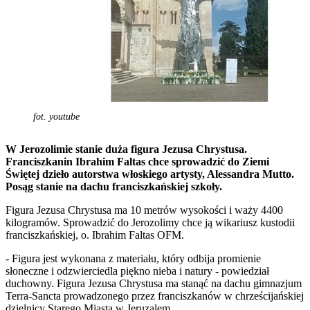
fot. youtube
W Jerozolimie stanie duża figura Jezusa Chrystusa.
Franciszkanin Ibrahim Faltas chce sprowadzić do Ziemi
Świętej dzieło autorstwa włoskiego artysty, Alessandra Mutto.
Posąg stanie na dachu franciszkańskiej szkoły.
Figura Jezusa Chrystusa ma 10 metrów wysokości i waży 4400
kilogramów. Sprowadzić do Jerozolimy chce ją wikariusz kustodii
franciszkańskiej, o. Ibrahim Faltas OFM.
- Figura jest wykonana z materiału, który odbija promienie
słoneczne i odzwierciedla piękno nieba i natury - powiedział
duchowny. Figura Jezusa Chrystusa ma stanąć na dachu gimnazjum
Terra-Sancta prowadzonego przez franciszkanów w chrześcijańskiej
dzielnicy Starego Miasta w Jeruzalem.