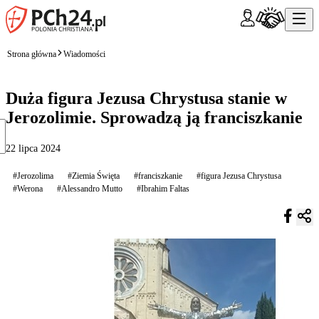
Strona główna
Wiadomości
Duża figura Jezusa Chrystusa stanie w
Jerozolimie. Sprowadzą ją franciszkanie
22 lipca 2024
#Jerozolima
#Ziemia Święta
#franciszkanie
#figura Jezusa Chrystusa
#Werona
#Alessandro Mutto
#Ibrahim Faltas