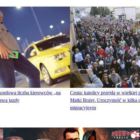
ekordowa liczba kierowców „na
Ceuta: katolicy przejdą w wielkiej p
rawa jazdy
Matki Bożej. Uroczystość w kilka d
migracyjnym