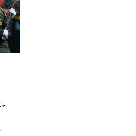
sów,
y