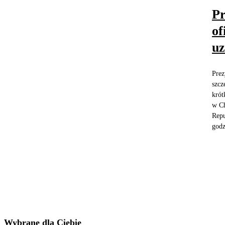
Pr
of
uz
Prez
szcz
krót
w Ch
Repu
godz
Wybrane dla Ciebie