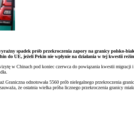
aźny spadek prób przekroczenia zapory na granicy polsko-białor
n do UE, jeżeli Pekin nie wpłynie na działania w tej kwestii reż
zytę w Chinach pod koniec czerwca do powiązania kwestii migracji i 
dła.
ż Graniczna odnotowała 5560 prób nielegalnego przekroczenia granic
zauważa, że ostatnia wielka próba licznego przekroczenia granicy miał