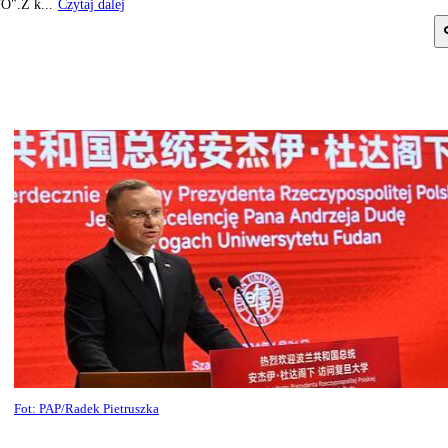
O".Z k...
Czytaj dalej
Fot: PAP/Radek Pietruszka