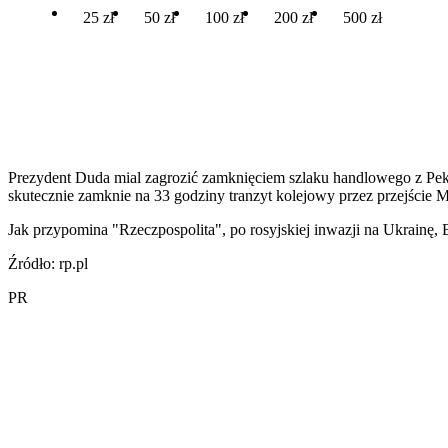
25 zł
50 zł
100 zł
200 zł
500 zł
Prezydent Duda mial zagrozić zamknięciem szlaku handlowego z Peki
skutecznie zamknie na 33 godziny tranzyt kolejowy przez przejście 
Jak przypomina "Rzeczpospolita", po rosyjskiej inwazji na Ukrainę, 
Źródło: rp.pl
PR