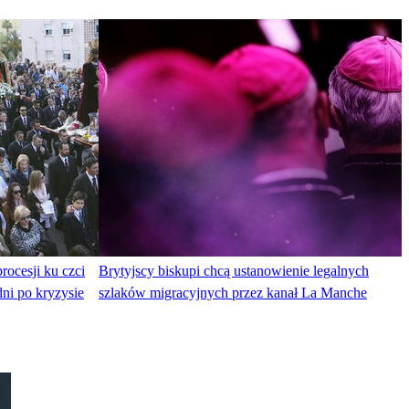
rocesji ku czci
Brytyjscy biskupi chcą ustanowienie legalnych
ni po kryzysie
szlaków migracyjnych przez kanał La Manche