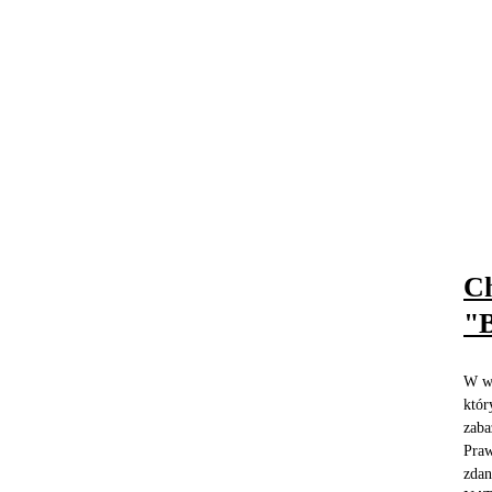
Ch
"B
W we
któr
zaba
Praw
zdan