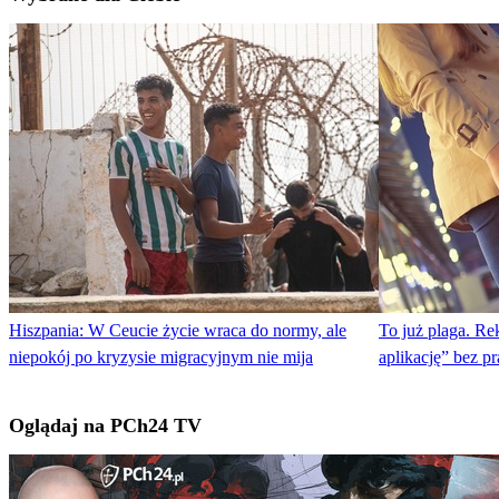
Hiszpania: W Ceucie życie wraca do normy, ale
To już plaga. R
niepokój po kryzysie migracyjnym nie mija
aplikację” bez p
Oglądaj na PCh24 TV