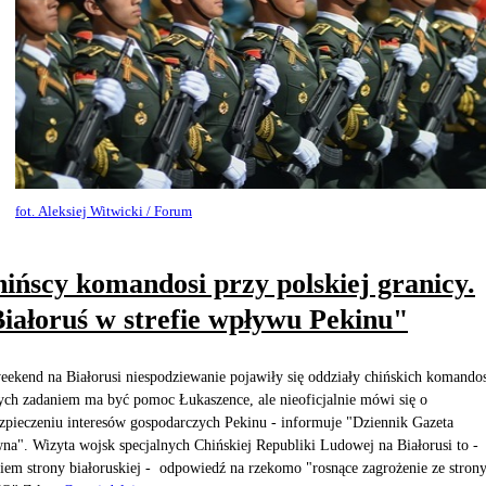
fot. Aleksiej Witwicki / Forum
ińscy komandosi przy polskiej granicy.
iałoruś w strefie wpływu Pekinu"
ekend na Białorusi niespodziewanie pojawiły się oddziały chińskich komando
ych zadaniem ma być pomoc Łukaszence, ale nieoficjalnie mówi się o
zpieczeniu interesów gospodarczych Pekinu - informuje "Dziennik Gazeta
na". Wizyta wojsk specjalnych Chińskiej Republiki Ludowej na Białorusi to -
iem strony białoruskiej - odpowiedź na rzekomo "rosnące zagrożenie ze stron