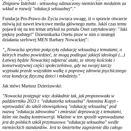
Zbigniew Izdebski - seksuolog odznaczony niemieckim medalem za
wkład w rozwój "edukacji seksualnej"."
Fundacja Pro-Prawo do Życia zwraca uwagę, iż o sprawie otwarcie
mówią już nawet lewicowe media głównego nurtu. Jakiś czas temu
pojawił się na ten temat artykuł na portalu Onet zatytułowany: "Jaki
piękny podstęp!" Dziennikarka Onetu pisze w nim o strategii
działania szefowej MEN Barbary Nowackiej":
"„Nowacka sprytnie połączyła edukację seksualną z tematami, o
których trudno powiedzieć, że mogą podlegać jakiejś ideologii (...)
Łatwiej będzie Nowackiej odpierać ataki, ze strony kościoła i
konserwatywnej części społeczeństwa, gdy na swojej tarczy
wypisała przede wszystkim walkę o poprawę zdrowia psychicznego
oraz kondycję fizyczną dzieci i młodzieży."
Jak mówi Mariusz Dzierżawski:
"Nowacka postępuje więc dokładnie tak, jak proponowała w
październiku 2023 r. "edukatorka seksualna" Antonina Kopyt -
wprowadzić do szkół obowiązkową "edukację seksualną" pod
nazwą "edukacja zdrowotna" i zmieszać deprawację z tematami,
które nie budzą kontrowersji. Właśnie w ten sposób wprowadzana
jest do polskich szkół przymusowa "edukacja seksualna" wedle
niemieckich standardów. Jest to śmiertelne zagrożenie dla całego