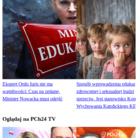
Ekspert Ordo Iuris nie ma
Sposób wprowadzenia edukacj
wątpliwości: Czas na zmianę.
zdrowotnej i seksualnej budzi
Minister Nowacka musi odejść
sprzeciw. Jest stanowisko Komi
Wychowania Katolickiego KE
Oglądaj na PCh24 TV