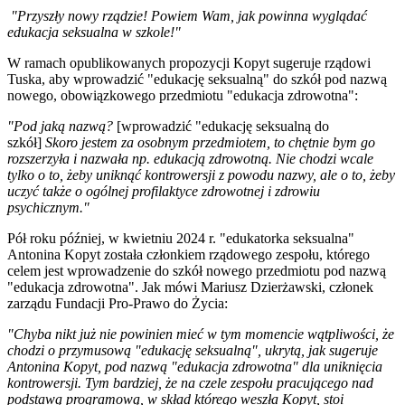
"Przyszły nowy rządzie! Powiem Wam, jak powinna wyglądać
edukacja seksualna w szkole!"
W ramach opublikowanych propozycji Kopyt sugeruje rządowi
Tuska, aby wprowadzić "edukację seksualną" do szkół pod nazwą
nowego, obowiązkowego przedmiotu "edukacja zdrowotna":
"Pod jaką nazwą?
[wprowadzić "edukację seksualną do
szkół]
Skoro jestem za osobnym przedmiotem, to chętnie bym go
rozszerzyła i nazwała np. edukacją zdrowotną. Nie chodzi wcale
tylko o to, żeby uniknąć kontrowersji z powodu nazwy, ale o to, żeby
uczyć także o ogólnej profilaktyce zdrowotnej i zdrowiu
psychicznym."
Pół roku później, w kwietniu 2024 r. "edukatorka seksualna"
Antonina Kopyt została członkiem rządowego zespołu, którego
celem jest wprowadzenie do szkół nowego przedmiotu pod nazwą
"edukacja zdrowotna". Jak mówi Mariusz Dzierżawski, członek
zarządu Fundacji Pro-Prawo do Życia:
"Chyba nikt już nie powinien mieć w tym momencie wątpliwości, że
chodzi o przymusową "edukację seksualną", ukrytą, jak sugeruje
Antonina Kopyt, pod nazwą "edukacja zdrowotna" dla uniknięcia
kontrowersji. Tym bardziej, że na czele zespołu pracującego nad
podstawą programową, w skład którego weszła Kopyt, stoi