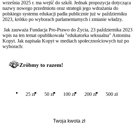
września 2025 r. ma wejść do szkół. Jednak propozycja dotycząca
nazwy nowego przedmiotu oraz strategii jego wdrażania do
polskiego systemu edukacji padła publicznie już w październiku
2023, krótko po wyborach parlamentarnych i zmianie władzy.
Jak zauważa Fundacja Pro-Prawo do Życia, 23 października 2023
wpis na ten temat opublikowała "edukatorka seksualna" Antonina
Kopyt. Jak napisała Kopyt w mediach społecznościowych tuż po
wyborach:
Zróbmy to razem!
25 zł
50 zł
100 zł
200 zł
500 zł