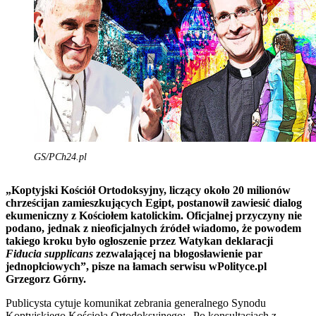
GS/PCh24.pl
„Koptyjski Kościół Ortodoksyjny, liczący około 20 milionów
chrześcijan zamieszkujących Egipt, postanowił zawiesić dialog
ekumeniczny z Kościołem katolickim. Oficjalnej przyczyny nie
podano, jednak z nieoficjalnych źródeł wiadomo, że powodem
takiego kroku było ogłoszenie przez Watykan deklaracji
Fiducia supplicans
zezwalającej na błogosławienie par
jednopłciowych”, pisze na łamach serwisu wPolityce.pl
Grzegorz Górny.
Publicysta cytuje komunikat zebrania generalnego Synodu
Koptyjskiego Kościoła Ortodoksyjnego: „Po konsultacjach z