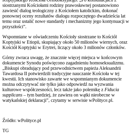
siostrzanymi Kościołami rodziny prawosławnej postanowiono
zawiesić dialog teologiczny z Kościołem katolickim, dokonać
ponownej oceny rezultatów dialogu rozpoczętego dwadzieścia lat
temu oraz ustalić nowe standardy i mechanizmy jego kontynuacji w
przyszłości”.
Wspomniane w oświadczeniu Kościoły siostrzane to Kościół
Koptyjski w Etiopii, skupiający około 50 milionów wiernych, oraz
Kościół Koptyjski w Erytrei, liczący około 3 milionów członków.
Górny zwraca uwagę, że znacznie więcej miejsca w końcowym
dokumencie Synodu poświęcono zagadnieniu homoseksualizmu.
„Biskupi obradujący pod przewodnictwem papieża Aleksandrii
Tawardosa II potwierdzili tradycyjne nauczanie Kościoła w tej
kwestii. Ich stanowisko zawarte we wspomnianym dokumencie
można odczytywać nie tylko jako odpowiedź na wyzwania
kulturowe współczesności, lecz także jako polemikę z
Fiducia
supplicans
– tym bardziej, że zawiera on wątki nieobecne w
watykańskiej deklaracji”, czytamy w serwisie wPolityce.pl.
Źródło: wPolityce.pl
TG