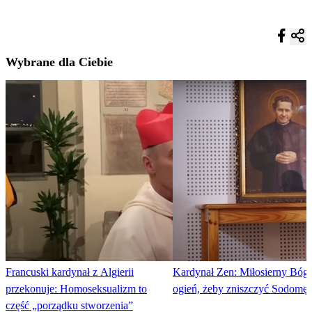
Wybrane dla Ciebie
Francuski kardynał z Algierii
Kardynał Zen: Miłosierny Bóg 
przekonuje: Homoseksualizm to
ogień, żeby zniszczyć Sodomę
część „porządku stworzenia”