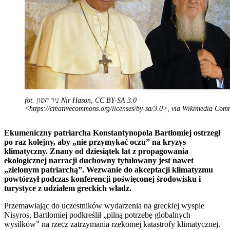
fot. ניר חסון Nir Hason, CC BY-SA 3.0
<https://creativecommons.org/licenses/by-sa/3.0>, via Wikimedia Co
Ekumeniczny patriarcha Konstantynopola Bartłomiej ostrzegł
po raz kolejny, aby „nie przymykać oczu” na kryzys
klimatyczny. Znany od dziesiątek lat z propagowania
ekologicznej narracji duchowny tytułowany jest nawet
„zielonym patriarchą”. Wezwanie do akceptacji klimatyzmu
powtórzył podczas konferencji poświęconej środowisku i
turystyce z udziałem greckich władz.
Przemawiając do uczestników wydarzenia na greckiej wyspie
Nisyros, Bartłomiej podkreślił „pilną potrzebę globalnych
wysiłków” na rzecz zatrzymania rzekomej katastrofy klimatycznej.