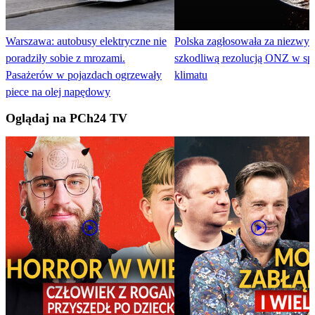
Warszawa: autobusy elektryczne nie
Polska zagłosowała za niezwyk
poradziły sobie z mrozami.
szkodliwą rezolucją ONZ w sp
Pasażerów w pojazdach ogrzewały
klimatu
piece na olej napędowy
Oglądaj na PCh24 TV