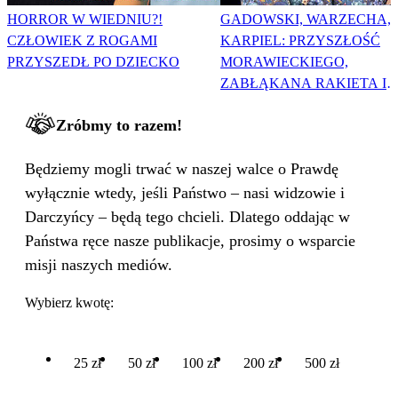
HORROR W WIEDNIU?!
GADOWSKI, WARZECHA,
CZŁOWIEK Z ROGAMI
KARPIEL: PRZYSZŁOŚĆ
PRZYSZEDŁ PO DZIECKO
MORAWIECKIEGO,
ZABŁĄKANA RAKIETA I
WIELKA PODMIANA
Zróbmy to razem!
Będziemy mogli trwać w naszej walce o Prawdę
wyłącznie wtedy, jeśli Państwo – nasi widzowie i
Darczyńcy – będą tego chcieli. Dlatego oddając w
Państwa ręce nasze publikacje, prosimy o wsparcie
misji naszych mediów.
Wybierz kwotę:
25 zł
50 zł
100 zł
200 zł
500 zł