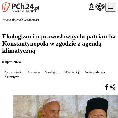
Strona główna
Wiadomości
Ekologizm i u prawosławnych: patriarcha
Konstantynopola w zgodzie z agendą
klimatyczną
8 lipca 2024
#prawosławie
#ekologia
#ekologizm
#Bartłomiej
#zmiany klimatu
#klimatyzm