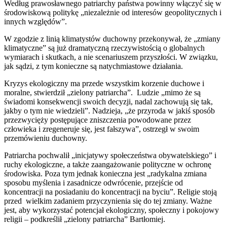
Według prawosławnego patriarchy państwa powinny włączyć się w
środowiskową politykę „niezależnie od interesów geopolitycznych i
innych względów”.
W zgodzie z linią klimatystów duchowny przekonywał, że „zmiany
klimatyczne” są już dramatyczną rzeczywistością o globalnych
wymiarach i skutkach, a nie scenariuszem przyszłości. W związku,
jak sądzi, z tym konieczne są natychmiastowe działania.
Kryzys ekologiczny ma przede wszystkim korzenie duchowe i
moralne, stwierdził „zielony patriarcha”. Ludzie „mimo że są
świadomi konsekwencji swoich decyzji, nadal zachowują się tak,
jakby o tym nie wiedzieli”. Nadzieja, „że przyroda w jakiś sposób
przezwycięży postępujące zniszczenia powodowane przez
człowieka i zregeneruje się, jest fałszywa”, ostrzegł w swoim
przemówieniu duchowny.
Patriarcha pochwalił „inicjatywy społeczeństwa obywatelskiego” i
ruchy ekologiczne, a także zaangażowanie polityczne w ochronę
środowiska. Poza tym jednak konieczna jest „radykalna zmiana
sposobu myślenia i zasadnicze odwrócenie, przejście od
koncentracji na posiadaniu do koncentracji na byciu”. Religie stoją
przed wielkim zadaniem przyczynienia się do tej zmiany. Ważne
jest, aby wykorzystać potencjał ekologiczny, społeczny i pokojowy
religii – podkreślił „zielony patriarcha” Bartłomiej.