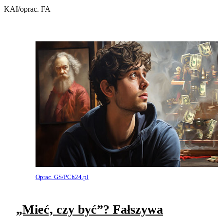
KAI/oprac. FA
Oprac. GS/PCh24.pl
„Mieć, czy być”? Fałszywa