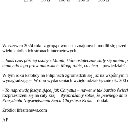
W czerwcu 2024 roku z grupą dwunastu znajomych modlił się przed ka
wielu katolickich stronach internetowych.
- Jakiś czas później osoby z Manili, które ostatecznie stały się moi
mamy do tego praw autorskich. Mogą robić, co chcą
– powiedział Ca
W tym roku katolicy na Filipinach zgromadzili się już na wspólnym
wynagradzające. W obu wydarzeniach wzięło udział łącznie ok. 300 
- To naprawdę fascynujące, jak Chrystus – nawet w tak bardzo świec
rozprzestrzeni się na cały kraj. -
Wyobrażamy sobie, że pewnego dnia c
Prezydenta Najświętszemu Sercu Chrystusa Króla
– dodał.
Źródło: lifesitenews.com
AF