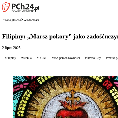
Strona główna
Wiadomości
Filipiny: „Marsz pokory” jako zadośćucz
2 lipca 2025
#Filipiny
#Manila
#LGBT
#tzw. parada równości
#Davao City
#marsz p