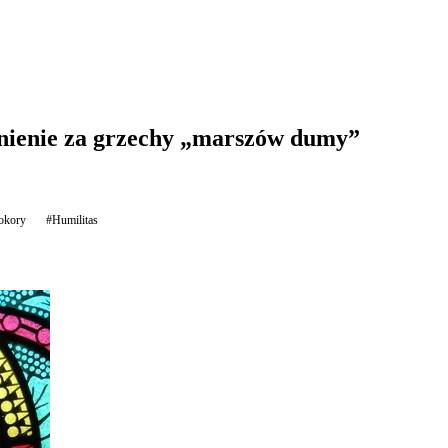
ynienie za grzechy „marszów dumy”
okory
#Humilitas