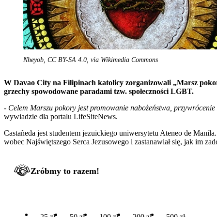
Nheyob, CC BY-SA 4.0, via Wikimedia Commons
W Davao City na Filipinach katolicy zorganizowali „Marsz pok
grzechy spowodowane paradami tzw. społeczności LGBT.
- Celem Marszu pokory jest promowanie nabożeństwa, przywrócenie N
wywiadzie dla portalu LifeSiteNews.
Castañeda jest studentem jezuickiego uniwersytetu Ateneo de Mani
wobec Najświętszego Serca Jezusowego i zastanawiał się, jak im za
Zróbmy to razem!
25 zł
50 zł
100 zł
200 zł
500 zł