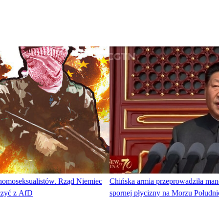
ł homoseksualistów. Rząd Niemiec
Chińska armia przeprowadziła ma
lczyć z AfD
spornej płycizny na Morzu Połudn