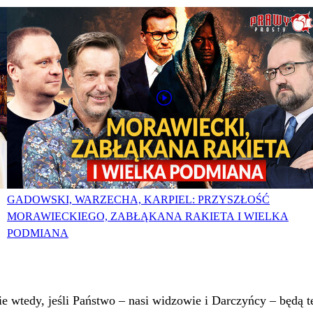
GADOWSKI, WARZECHA, KARPIEL: PRZYSZŁOŚĆ
MORAWIECKIEGO, ZABŁĄKANA RAKIETA I WIELKA
PODMIANA
 wtedy, jeśli Państwo – nasi widzowie i Darczyńcy – będą te