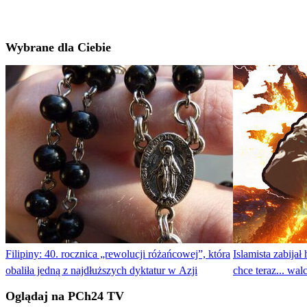
Wybrane dla Ciebie
Filipiny: 40. rocznica „rewolucji różańcowej”, która
Islamista zabija
obaliła jedną z najdłuższych dyktatur w Azji
chce teraz... wa
Oglądaj na PCh24 TV