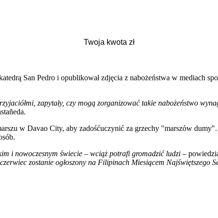
tedrą San Pedro i opublikował zdjęcia z nabożeństwa w mediach społec
mi przyjaciółmi, zapytały, czy mogą zorganizować takie nabożeństwo wyn
stañeda.
 marszu w Davao City, aby zadośćuczynić za grzechy "marszów dumy". 
osób.
kim i nowoczesnym świecie – wciąż potrafi gromadzić ludzi
– powiedzia
zerwiec zostanie ogłoszony na Filipinach Miesiącem Najświętszego Se