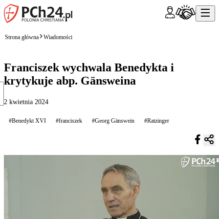
Strona główna
Wiadomości
Franciszek wychwala Benedykta i
krytykuje abp. Gänsweina
2 kwietnia 2024
#Benedykt XVI
#franciszek
#Georg Gänswein
#Ratzinger