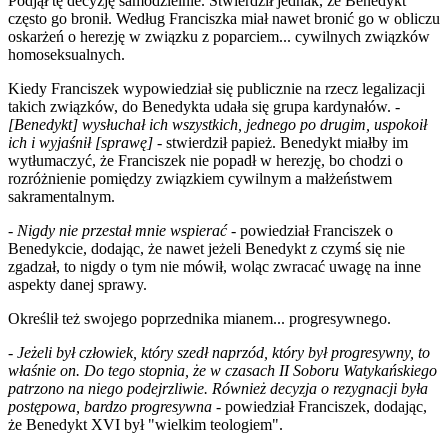
Podjął tę decyzję samodzielnie. Stwierdził jednak, że Benedykt
często go bronił. Według Franciszka miał nawet bronić go w obliczu
oskarżeń o herezję w związku z poparciem... cywilnych związków
homoseksualnych.
Kiedy Franciszek wypowiedział się publicznie na rzecz legalizacji
takich związków, do Benedykta udała się grupa kardynałów. -
[Benedykt] wysłuchał ich wszystkich, jednego po drugim, uspokoił
ich i wyjaśnił [sprawę]
- stwierdził papież. Benedykt miałby im
wytłumaczyć, że Franciszek nie popadł w herezję, bo chodzi o
rozróżnienie pomiędzy związkiem cywilnym a małżeństwem
sakramentalnym.
-
Nigdy nie przestał mnie wspierać
- powiedział Franciszek o
Benedykcie, dodając, że nawet jeżeli Benedykt z czymś się nie
zgadzał, to nigdy o tym nie mówił, woląc zwracać uwagę na inne
aspekty danej sprawy.
Określił też swojego poprzednika mianem... progresywnego.
-
Jeżeli był człowiek, który szedł naprzód, który był progresywny, to
właśnie on. Do tego stopnia, że w czasach II Soboru Watykańskiego
patrzono na niego podejrzliwie. Również decyzja o rezygnacji była
postępowa, bardzo progresywna
- powiedział Franciszek, dodając,
że Benedykt XVI był "wielkim teologiem".