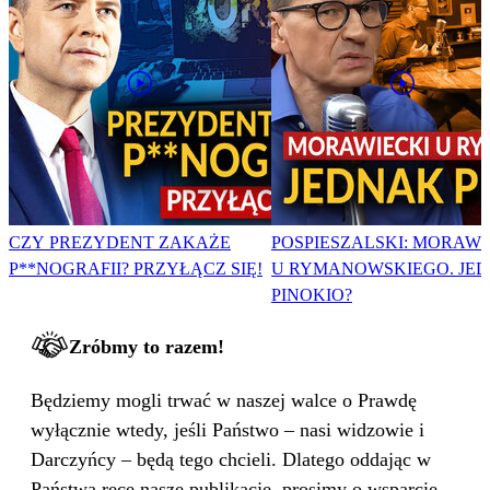
CZY PREZYDENT ZAKAŻE
POSPIESZALSKI: MORAWI
P**NOGRAFII? PRZYŁĄCZ SIĘ!
U RYMANOWSKIEGO. JE
PINOKIO?
Zróbmy to razem!
Będziemy mogli trwać w naszej walce o Prawdę
wyłącznie wtedy, jeśli Państwo – nasi widzowie i
Darczyńcy – będą tego chcieli. Dlatego oddając w
Państwa ręce nasze publikacje, prosimy o wsparcie