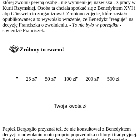
której zwolnił pewną osobę - nie wymienił jej nazwiska - z pracy w
Kurii Rzymskiej. Osoba ta chciała spotkać się z Benedyktem XVI i
abp Gänswein to zorganizował. Zrobiono zdjęcie, które zostało
opublikowane; a to wywołało wrażenie, że Benedykt "reaguje" na
decyzję Franciszka o zwolnieniu. -
To nie było w porządku
-
stwierdził Franciszek.
Zróbmy to razem!
25 zł
50 zł
100 zł
200 zł
500 zł
Papież Bergoglio przyznał też, że nie konsultował z Benedyktem
decyzji o odwołaniu motu proprio poprzednika o liturgii tradycyjnej.