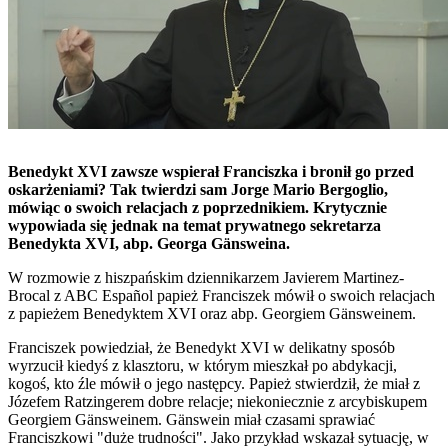
Benedykt XVI zawsze wspierał Franciszka i bronił go przed
oskarżeniami? Tak twierdzi sam Jorge Mario Bergoglio,
mówiąc o swoich relacjach z poprzednikiem. Krytycznie
wypowiada się jednak na temat prywatnego sekretarza
Benedykta XVI, abp. Georga Gänsweina.
W rozmowie z hiszpańskim dziennikarzem Javierem Martinez-
Brocal z ABC Español papież Franciszek mówił o swoich relacjach
z papieżem Benedyktem XVI oraz abp. Georgiem Gänsweinem.
Franciszek powiedział, że Benedykt XVI w delikatny sposób
wyrzucił kiedyś z klasztoru, w którym mieszkał po abdykacji,
kogoś, kto źle mówił o jego następcy. Papież stwierdził, że miał z
Józefem Ratzingerem dobre relacje; niekoniecznie z arcybiskupem
Georgiem Gänsweinem. Gänswein miał czasami sprawiać
Franciszkowi "duże trudności". Jako przykład wskazał sytuację, w