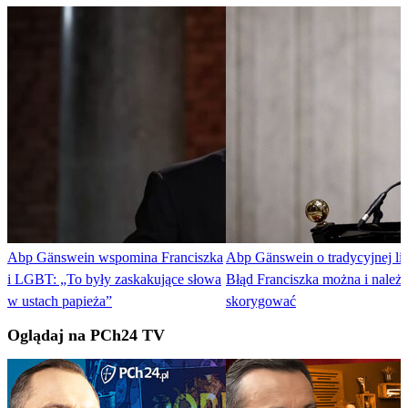
Abp Gänswein wspomina Franciszka
Abp Gänswein o tradycyjnej litu
i LGBT: „To były zaskakujące słowa
Błąd Franciszka można i należ
w ustach papieża”
skorygować
Oglądaj na PCh24 TV