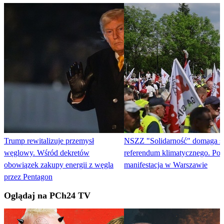
Trump rewitalizuje przemysł
NSZZ "Solidarność" domaga s
węglowy. Wśród dekretów
referendum klimatycznego. Pot
obowiązek zakupy energii z węgla
manifestacja w Warszawie
przez Pentagon
Oglądaj na PCh24 TV