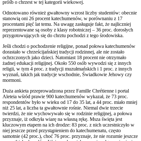
próśb o chrzest w tej kategorii wiekowej.
Odnotowano również gwałtowny wzrost liczby studentów: obecnie
stanowią oni 26 procent katechumenów, w porównaniu z 17
procentami pięć lat temu. Na uwagę zasługuje fakt, że najliczniej
reprezentowane są osoby z klasy robotniczej – 36 proc. dorosłych
przygotowujących się do chrztu pochodzi z tego środowiska.
Jeśli chodzi o pochodzenie religijne, ponad połowa katechumenów
dorastało w chrześcijańskiej tradycji rodzinnej, ale nie zostało
ochrzczonych jako dzieci. Natomiast 18 procent nie otrzymało
żadnej edukacji religijnej. Około 550 osób wywodzi się z innych
religii, w tym 4 proc. z tradycji muzułmańskich i 1 proc. z innych
wyznań, takich jak tradycje wschodnie, Świadkowie Jehowy czy
mormoni.
Duża ankieta przeprowadzona przez Famille Chrétienne i portal
Aleteia wśród prawie 900 katechumenów wykazał, że 73 proc.
respondentów było w wieku od 17 do 35 lat, a 44 proc. miało mniej
niż 25 lat, a liczba ta gwałtownie rośnie. Niemal dwie trzecie
twierdzi, że nie wychowywało się w rodzinie religijnej, a połowa
przyznaje, iż odkryła wiarę na własną rękę. Msza święta jest
kluczowym etapem na ich drodze: 83 proc. z nich uczestniczyło w
niej jeszcze przed przystąpieniem do katechumenatu, często
samotnie (42 proc.), choć 76 proc. przyznaje, że nie rozumie jeszcze