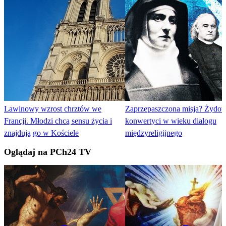
Lawinowy wzrost chrztów we
Zaprzepaszczona misja? Żydo
Francji. Młodzi chcą sensu życia i
konwertyci w wieku dialogu
znajdują go w Kościele
międzyreligijnego
Oglądaj na PCh24 TV