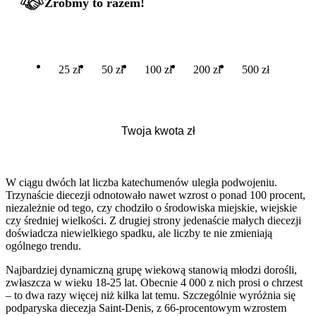
Zróbmy to razem!
25 zł
50 zł
100 zł
200 zł
500 zł
W ciągu dwóch lat liczba katechumenów uległa podwojeniu.
Trzynaście diecezji odnotowało nawet wzrost o ponad 100 procent,
niezależnie od tego, czy chodziło o środowiska miejskie, wiejskie
czy średniej wielkości. Z drugiej strony jedenaście małych diecezji
doświadcza niewielkiego spadku, ale liczby te nie zmieniają
ogólnego trendu.
Najbardziej dynamiczną grupę wiekową stanowią młodzi dorośli,
zwłaszcza w wieku 18-25 lat. Obecnie 4 000 z nich prosi o chrzest
– to dwa razy więcej niż kilka lat temu. Szczególnie wyróżnia się
podparyska diecezja Saint-Denis, z 66-procentowym wzrostem