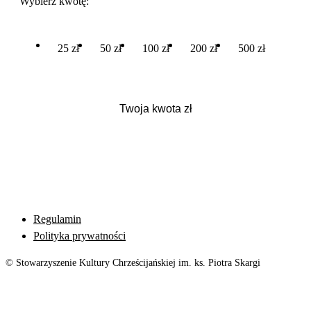
Wybierz kwotę:
25 zł
50 zł
100 zł
200 zł
500 zł
Regulamin
Polityka prywatności
© Stowarzyszenie Kultury Chrześcijańskiej im. ks. Piotra Skargi