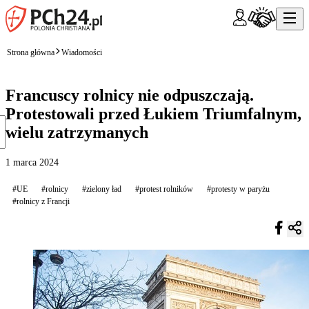
Strona główna
Wiadomości
Francuscy rolnicy nie odpuszczają.
Protestowali przed Łukiem Triumfalnym,
wielu zatrzymanych
1 marca 2024
#UE
#rolnicy
#zielony ład
#protest rolników
#protesty w paryżu
#rolnicy z Francji