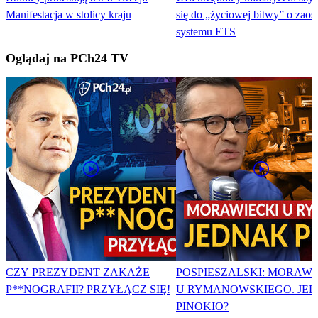
Manifestacja w stolicy kraju
się do „życiowej bitwy” o zaost
systemu ETS
Oglądaj na PCh24 TV
CZY PREZYDENT ZAKAŻE
POSPIESZALSKI: MORAWI
P**NOGRAFII? PRZYŁĄCZ SIĘ!
U RYMANOWSKIEGO. JE
PINOKIO?