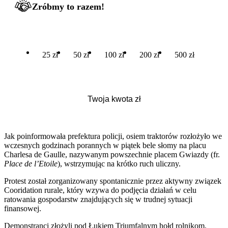
Zróbmy to razem!
25 zł
50 zł
100 zł
200 zł
500 zł
Jak poinformowała prefektura policji, osiem traktorów rozłożyło we
wczesnych godzinach porannych w piątek bele słomy na placu
Charlesa de Gaulle, nazywanym powszechnie placem Gwiazdy (fr.
Place de l’Etoile
), wstrzymując na krótko ruch uliczny.
Protest został zorganizowany spontanicznie przez aktywny związek
Cooridation rurale, który wzywa do podjęcia działań w celu
ratowania gospodarstw znajdujących się w trudnej sytuacji
finansowej.
Demonstranci złożyli pod Łukiem Triumfalnym hołd rolnikom,