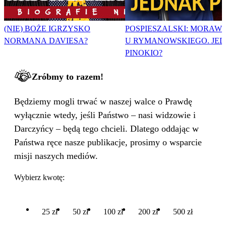
(NIE) BOŻE IGRZYSKO
POSPIESZALSKI: MORAWI
NORMANA DAVIESA?
U RYMANOWSKIEGO. JE
PINOKIO?
Zróbmy to razem!
Będziemy mogli trwać w naszej walce o Prawdę
wyłącznie wtedy, jeśli Państwo – nasi widzowie i
Darczyńcy – będą tego chcieli. Dlatego oddając w
Państwa ręce nasze publikacje, prosimy o wsparcie
misji naszych mediów.
Wybierz kwotę:
25 zł
50 zł
100 zł
200 zł
500 zł