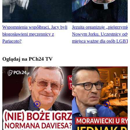
Wspomnienia współbraci. Jacy byli
Jezuita organizuje „pielgrzymk
błogosławieni męczennicy z
Nowym Jorku. Uczestnicy odw
Pariacoto?
miejsca ważne dla osób LGBT
Oglądaj na PCh24 TV