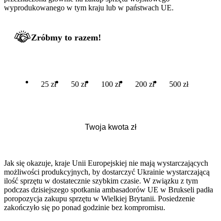
wyprodukowanego w tym kraju lub w państwach UE.
Zróbmy to razem!
25 zł
50 zł
100 zł
200 zł
500 zł
Jak się okazuje, kraje Unii Europejskiej nie mają wystarczających
możliwości produkcyjnych, by dostarczyć Ukrainie wystarczającą
ilość sprzętu w dostatecznie szybkim czasie. W związku z tym
podczas dzisiejszego spotkania ambasadorów UE w Brukseli padła
poropozycja zakupu sprzętu w Wielkiej Brytanii. Posiedzenie
zakończyło się po ponad godzinie bez kompromisu.