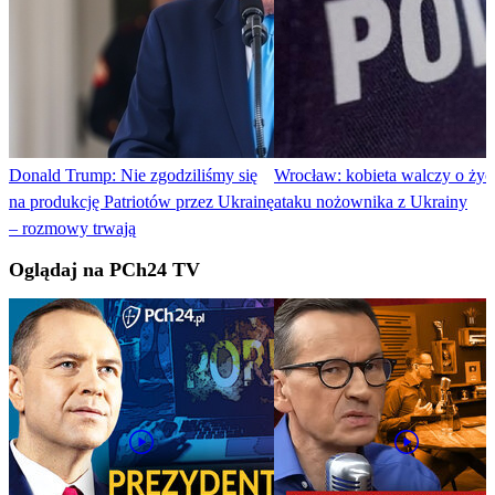
Donald Trump: Nie zgodziliśmy się
Wrocław: kobieta walczy o życ
na produkcję Patriotów przez Ukrainę
ataku nożownika z Ukrainy
– rozmowy trwają
Oglądaj na PCh24 TV