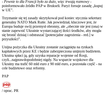
-
Pewnie to dla Francji było za dużo, więc trwają rozmowy
-
poinformowało źródło PAP w Brukseli. Paryż forsuje zasadę „kupuj
w UE”.
Trzymanie się tej zasady skrytykował pod koniec stycznia sekretarz
generalny NATO Mark Rutte. Jak powiedział, kluczowe jest, że
Europa buduje swój przemysł obronny, ale „obecnie nie jest (ona) w
stanie zapewnić Ukrainie wystarczającej ilości środków, aby mogła
się bronić dzisiaj i odstraszać [potencjalne zagrożenia - red.] w
przyszłości”.
Unijna pożyczka dla Ukrainy zostanie zaciągnięta na rynkach
kapitałowych przez KE i będzie zabezpieczona unijnym budżetem.
Ukraina spłaci ją, gdy uzyska reparacje wojenne od Rosji,
czyli...najprawdopodobniej nigdy. Na wsparcie wojskowe dla
Ukrainy ma trafić 60 mld euro z 90 mld euro, a pozostała część - na
cele budżetowe oraz reformy.
PAP
/ oprac. PR