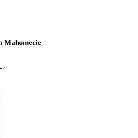
 o Mahomecie
wie