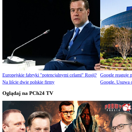
Europejskie fabryki "potencjalnymi celami" Rosji?
Google reaguje 
Na liście dwie polskie firmy
Google. Usuwa o
Oglądaj na PCh24 TV