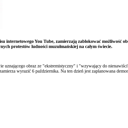
wisu internetowego You Tube, zamierzają zablokować możliwość o
nych protestów ludności muzułmańskiej na całym świecie.
e uznającego obraz ze "ekstremistyczny" i "wzywający do nienawiści"
 zamierza wyrazić 6 października. Na ten dzień jest zaplanowana de