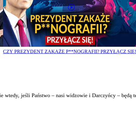
CZY PREZYDENT ZAKAŻE P**NOGRAFII? PRZYŁĄCZ SIĘ
 wtedy, jeśli Państwo – nasi widzowie i Darczyńcy – będą te