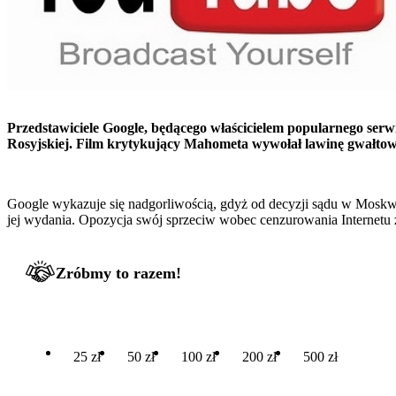
Przedstawiciele Google, będącego właścicielem popularnego ser
Rosyjskiej. Film krytykujący Mahometa wywołał lawinę gwałtow
Google wykazuje się nadgorliwością, gdyż od decyzji sądu w Moskwi
jej wydania. Opozycja swój sprzeciw wobec cenzurowania Internetu
Zróbmy to razem!
25 zł
50 zł
100 zł
200 zł
500 zł