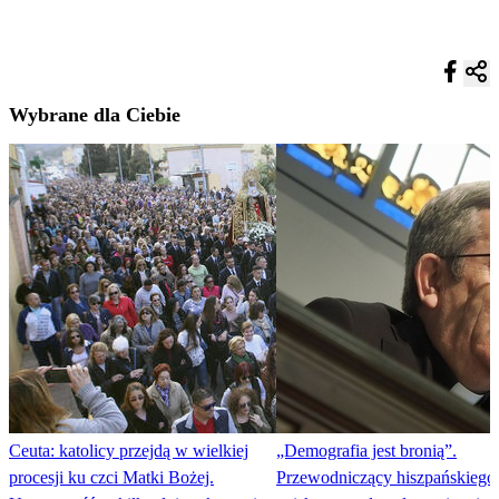
Wybrane dla Ciebie
Ceuta: katolicy przejdą w wielkiej
„Demografia jest bronią”.
procesji ku czci Matki Bożej.
Przewodniczący hiszpańskiego