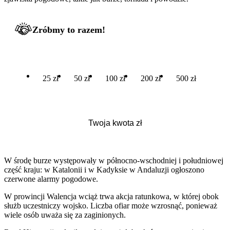
Zróbmy to razem!
25 zł
50 zł
100 zł
200 zł
500 zł
W środę burze występowały w północno-wschodniej i południowej
część kraju: w Katalonii i w Kadyksie w Andaluzji ogłoszono
czerwone alarmy pogodowe.
W prowincji Walencja wciąż trwa akcja ratunkowa, w której obok
służb uczestniczy wojsko. Liczba ofiar może wzrosnąć, ponieważ
wiele osób uważa się za zaginionych.