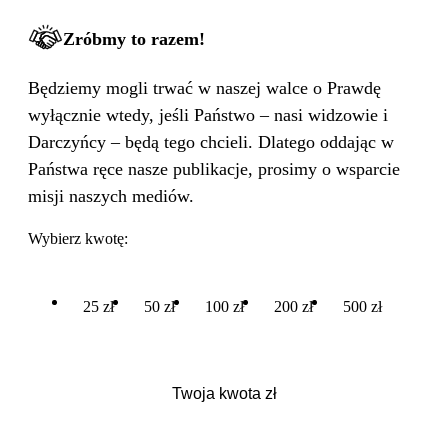
WIELKA PODMIANA
Zróbmy to razem!
Będziemy mogli trwać w naszej walce o Prawdę
wyłącznie wtedy, jeśli Państwo – nasi widzowie i
Darczyńcy – będą tego chcieli. Dlatego oddając w
Państwa ręce nasze publikacje, prosimy o wsparcie
misji naszych mediów.
Wybierz kwotę:
25 zł
50 zł
100 zł
200 zł
500 zł