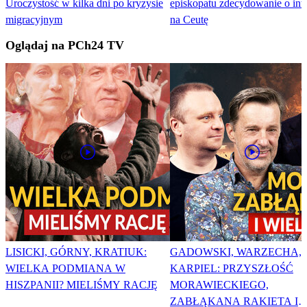
Uroczystość w kilka dni po kryzysie
episkopatu zdecydowanie o inw
migracyjnym
na Ceutę
Oglądaj na PCh24 TV
LISICKI, GÓRNY, KRATIUK:
GADOWSKI, WARZECHA,
WIELKA PODMIANA W
KARPIEL: PRZYSZŁOŚĆ
HISZPANII? MIELIŚMY RACJĘ
MORAWIECKIEGO,
ZABŁĄKANA RAKIETA I