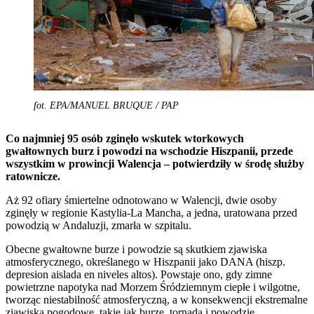
fot. EPA/MANUEL BRUQUE / PAP
Co najmniej 95 osób zginęło wskutek wtorkowych
gwałtownych burz i powodzi na wschodzie Hiszpanii, przede
wszystkim w prowincji Walencja – potwierdziły w środę służby
ratownicze.
Aż 92 ofiary śmiertelne odnotowano w Walencji, dwie osoby
zginęły w regionie Kastylia-La Mancha, a jedna, uratowana przed
powodzią w Andaluzji, zmarła w szpitalu.
Obecne gwałtowne burze i powodzie są skutkiem zjawiska
atmosferycznego, określanego w Hiszpanii jako DANA (hiszp.
depresion aislada en niveles altos). Powstaje ono, gdy zimne
powietrzne napotyka nad Morzem Śródziemnym ciepłe i wilgotne,
tworząc niestabilność atmosferyczną, a w konsekwencji ekstremalne
zjawiska pogodowe, takie jak burze, tornada i powodzie.