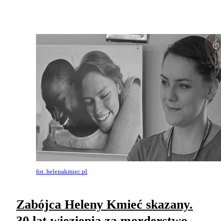
fot. helenakmiec.pl
Zabójca Heleny Kmieć skazany.
30 lat więzienia za morderstwo