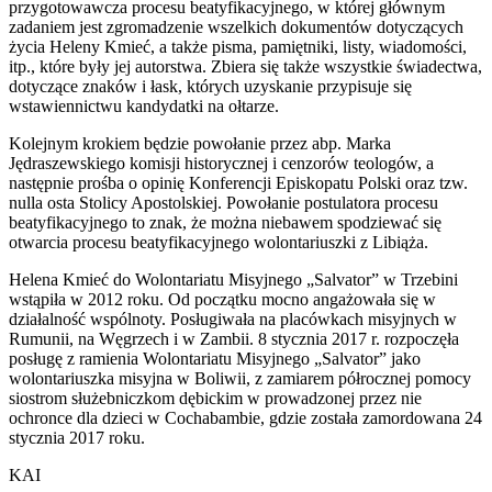
przygotowawcza procesu beatyfikacyjnego, w której głównym
zadaniem jest zgromadzenie wszelkich dokumentów dotyczących
życia Heleny Kmieć, a także pisma, pamiętniki, listy, wiadomości,
itp., które były jej autorstwa. Zbiera się także wszystkie świadectwa,
dotyczące znaków i łask, których uzyskanie przypisuje się
wstawiennictwu kandydatki na ołtarze.
Kolejnym krokiem będzie powołanie przez abp. Marka
Jędraszewskiego komisji historycznej i cenzorów teologów, a
następnie prośba o opinię Konferencji Episkopatu Polski oraz tzw.
nulla osta Stolicy Apostolskiej. Powołanie postulatora procesu
beatyfikacyjnego to znak, że można niebawem spodziewać się
otwarcia procesu beatyfikacyjnego wolontariuszki z Libiąża.
Helena Kmieć do Wolontariatu Misyjnego „Salvator” w Trzebini
wstąpiła w 2012 roku. Od początku mocno angażowała się w
działalność wspólnoty. Posługiwała na placówkach misyjnych w
Rumunii, na Węgrzech i w Zambii. 8 stycznia 2017 r. rozpoczęła
posługę z ramienia Wolontariatu Misyjnego „Salvator” jako
wolontariuszka misyjna w Boliwii, z zamiarem półrocznej pomocy
siostrom służebniczkom dębickim w prowadzonej przez nie
ochronce dla dzieci w Cochabambie, gdzie została zamordowana 24
stycznia 2017 roku.
KAI