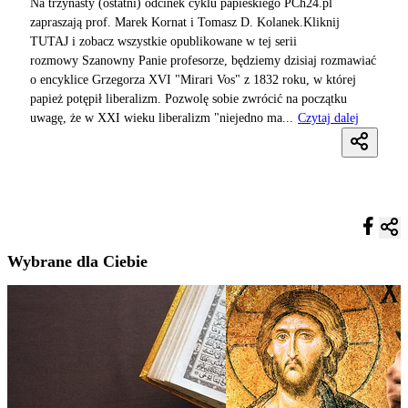
Na trzynasty (ostatni) odcinek cyklu papieskiego PCh24.pl
zapraszają prof. Marek Kornat i Tomasz D. Kolanek.Kliknij
TUTAJ i zobacz wszystkie opublikowane w tej serii
rozmowy Szanowny Panie profesorze, będziemy dzisiaj rozmawiać
o encyklice Grzegorza XVI "Mirari Vos" z 1832 roku, w której
papież potępił liberalizm. Pozwolę sobie zwrócić na początku
uwagę, że w XXI wieku liberalizm "niejedno ma...
Czytaj dalej
Wybrane dla Ciebie