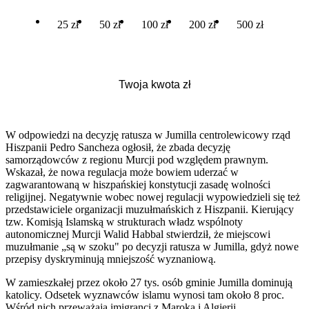
25 zł
50 zł
100 zł
200 zł
500 zł
W odpowiedzi na decyzję ratusza w Jumilla centrolewicowy rząd
Hiszpanii Pedro Sancheza ogłosił, że zbada decyzję
samorządowców z regionu Murcji pod względem prawnym.
Wskazał, że nowa regulacja może bowiem uderzać w
zagwarantowaną w hiszpańskiej konstytucji zasadę wolności
religijnej. Negatywnie wobec nowej regulacji wypowiedzieli się też
przedstawiciele organizacji muzułmańskich z Hiszpanii. Kierujący
tzw. Komisją Islamską w strukturach władz wspólnoty
autonomicznej Murcji Walid Habbal stwierdził, że miejscowi
muzułmanie „są w szoku" po decyzji ratusza w Jumilla, gdyż nowe
przepisy dyskryminują mniejszość wyznaniową.
W zamieszkałej przez około 27 tys. osób gminie Jumilla dominują
katolicy. Odsetek wyznawców islamu wynosi tam około 8 proc.
Wśród nich przeważają imigranci z Maroka i Algierii.