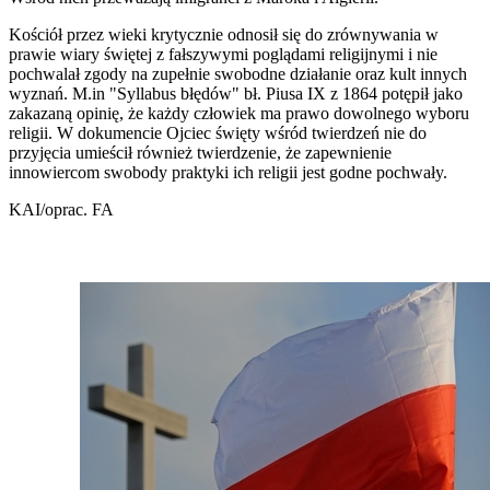
Kościół przez wieki krytycznie odnosił się do zrównywania w
prawie wiary świętej z fałszywymi poglądami religijnymi i nie
pochwalał zgody na zupełnie swobodne działanie oraz kult innych
wyznań. M.in "Syllabus błędów" bł. Piusa IX z 1864 potępił jako
zakazaną opinię, że każdy człowiek ma prawo dowolnego wyboru
religii. W dokumencie Ojciec święty wśród twierdzeń nie do
przyjęcia umieścił również twierdzenie, że zapewnienie
innowiercom swobody praktyki ich religii jest godne pochwały.
KAI/oprac. FA