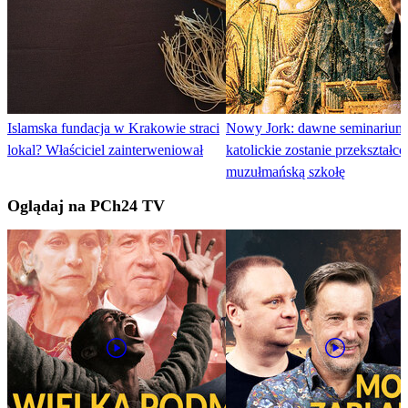
Islamska fundacja w Krakowie straci
Nowy Jork: dawne seminarium
lokal? Właściciel zainterweniował
katolickie zostanie przekształc
muzułmańską szkołę
Oglądaj na PCh24 TV