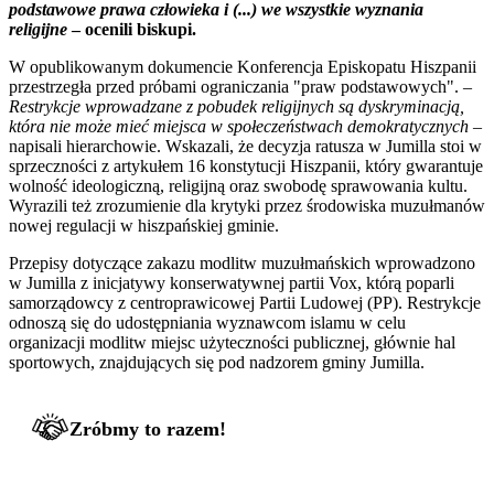
podstawowe prawa człowieka i (...) we wszystkie wyznania
religijne
– ocenili biskupi.
W opublikowanym dokumencie Konferencja Episkopatu Hiszpanii
przestrzegła przed próbami ograniczania "praw podstawowych". –
Restrykcje wprowadzane z pobudek religijnych są dyskryminacją,
która nie może mieć miejsca w społeczeństwach demokratycznych
–
napisali hierarchowie. Wskazali, że decyzja ratusza w Jumilla stoi w
sprzeczności z artykułem 16 konstytucji Hiszpanii, który gwarantuje
wolność ideologiczną, religijną oraz swobodę sprawowania kultu.
Wyrazili też zrozumienie dla krytyki przez środowiska muzułmanów
nowej regulacji w hiszpańskiej gminie.
Przepisy dotyczące zakazu modlitw muzułmańskich wprowadzono
w Jumilla z inicjatywy konserwatywnej partii Vox, którą poparli
samorządowcy z centroprawicowej Partii Ludowej (PP). Restrykcje
odnoszą się do udostępniania wyznawcom islamu w celu
organizacji modlitw miejsc użyteczności publicznej, głównie hal
sportowych, znajdujących się pod nadzorem gminy Jumilla.
Zróbmy to razem!