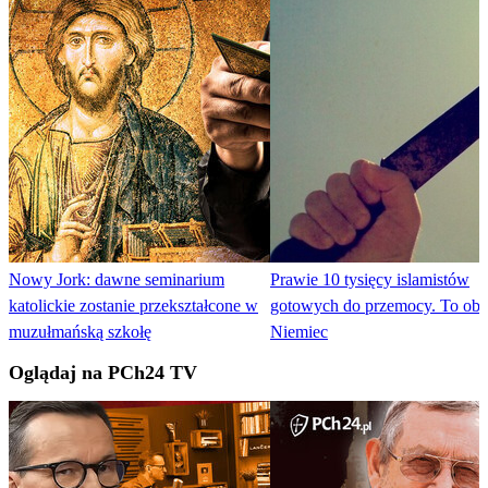
Nowy Jork: dawne seminarium
Prawie 10 tysięcy islamistów
katolickie zostanie przekształcone w
gotowych do przemocy. To obr
muzułmańską szkołę
Niemiec
Oglądaj na PCh24 TV