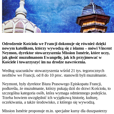
Odrodzenie Kościoła we Francji dokonuje się również dzięki
nowym katolikom, którzy wywodzą się z islamu – mówi Vincent
Neymon, dyrektor stowarzyszenia Mission Ismérie, które uczy,
jak głosić muzułmanom Ewangelię, jak ich przyjmować w
Kościele i towarzyszyć im na drodze nawrócenia.
Według szacunków stowarzyszenia wśród 21 tys. tegorocznych
neofitów we Francji, od 8 do 10 proc. stanowili byli muzułmanie.
Neymont, były dyrektor Biura Prasowego Episkopatu Francji,
podkreśla, że muzułmanie, którzy pukają dziś do drzwi Kościoła, to
szczególna kategoria osób, która wymaga odmiennego podejścia.
Trzeba bowiem uwzględnić ich wyjątkową historię, kulturę,
oczekiwania, a także środowisko, z którego się wywodzą.
Mission Ismérie proponuje m.in. specjalne kursy dla duszpasterzy