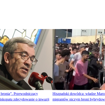
 bronią”. Przewodniczący
Hiszpański dowódca: władze Maro
piskopatu zdecydowanie o inwazji
migrantów niczym broni hybrydow