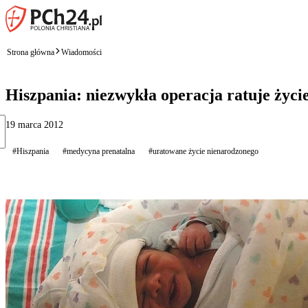
Strona główna
Wiadomości
Hiszpania: niezwykła operacja ratuje życi
19 marca 2012
#Hiszpania
#medycyna prenatalna
#uratowane życie nienarodzonego