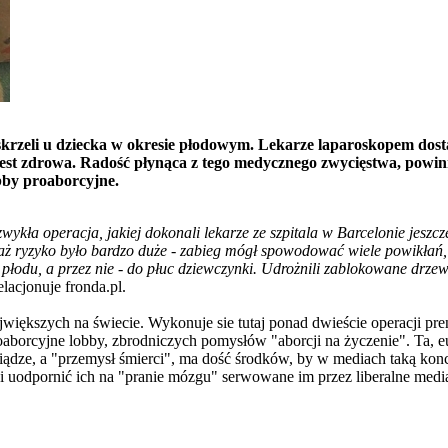
eli u dziecka w okresie płodowym. Lekarze laparoskopem dostali
 i jest zdrowa. Radość płynąca z tego medycznego zwycięstwa, pow
bby proaborcyjne.
wykła operacja, jakiej dokonali lekarze ze szpitala w Barcelonie jeszcz
aż ryzyko było bardzo duże - zabieg mógł spowodować wiele powikłań,
 płodu, a przez nie - do płuc dziewczynki. Udrożnili zablokowane drzew
relacjonuje fronda.pl.
jwiększych na świecie. Wykonuje sie tutaj ponad dwieście operacji pre
cyjne lobby, zbrodniczych pomysłów "aborcji na życzenie". Ta, eugen
dze, a "przemysł śmierci", ma dość środków, by w mediach taką koncepc
 uodpornić ich na "pranie mózgu" serwowane im przez liberalne medi