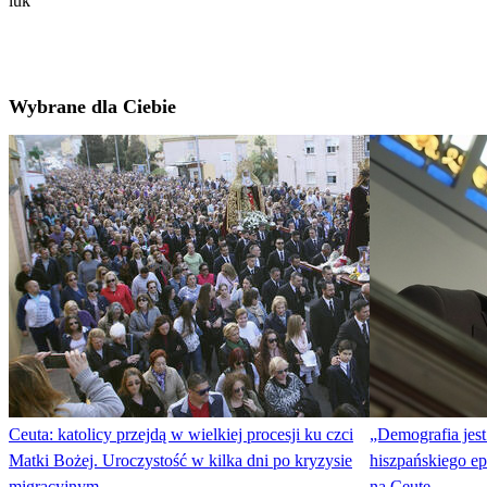
luk
Wybrane dla Ciebie
Ceuta: katolicy przejdą w wielkiej procesji ku czci
„Demografia jest
Matki Bożej. Uroczystość w kilka dni po kryzysie
hiszpańskiego e
migracyjnym
na Ceutę