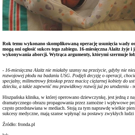
Rok temu wykonano skomplikowaną operację usunięcia wady oskrz
mogą oni ogłosić sukces tego zabiegu. 16-miesięczna Alaitz żyje
wykonywania aborcji. Wytrąca argumenty, którymi szermuje lo
- 16-miesięczna Alaitz nie miałaby szansy na przeżycie, gdyby nie niez
rozwojowej płodu na badaniu USG. Podjęli decyzję o operacji, choci
specjalny, milimetrowy fetoskop przez macicę ciężarnej kobiety do ust
dziecku, a także zapewnić mu prawidłowy rozwój już po urodzeniu
- 
Hiszpańska klinika, w której operowano dziewczynkę, jest jedną z na
dramatycznego obrazu propagowania przez zamożne i wpływowe proabor
często przedstawiana w mediach. Stoją za tym naprawdę wielkie pienią
sukcesy medyczne, mają szanse wpłynąć na postawy zwykłych ludzi i
Źródło: fronda.pl