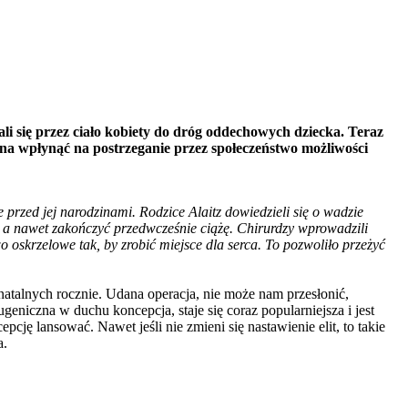
 się przez ciało kobiety do dróg oddechowych dziecka. Teraz
inna wpłynąć na postrzeganie przez społeczeństwo możliwości
e przed jej narodzinami. Rodzice Alaitz dowiedzieli się o wadzie
 a nawet zakończyć przedwcześnie ciążę. Chirurdzy wprowadzili
o oskrzelowe tak, by zrobić miejsce dla serca. To pozwoliło przeżyć
natalnych rocznie. Udana operacja, nie może nam przesłonić,
iczna w duchu koncepcja, staje się coraz popularniejsza i jest
ję lansować. Nawet jeśli nie zmieni się nastawienie elit, to takie
a.