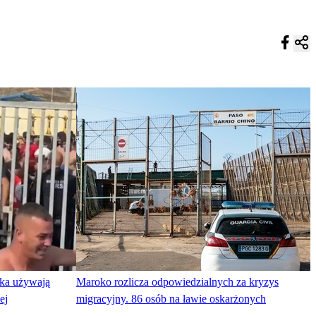
ka używają
Maroko rozlicza odpowiedzialnych za kryzys
ej
migracyjny. 86 osób na ławie oskarżonych