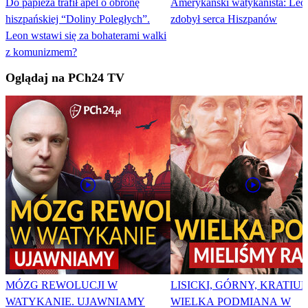
Do papieża trafił apel o obronę
Amerykański watykanista: Leo
hiszpańskiej “Doliny Poległych”.
zdobył serca Hiszpanów
Leon wstawi się za bohaterami walki
z komunizmem?
Oglądaj na PCh24 TV
MÓZG REWOLUCJI W
LISICKI, GÓRNY, KRATIUK
WATYKANIE. UJAWNIAMY
WIELKA PODMIANA W