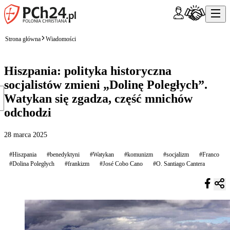
Strona główna
Wiadomości
Hiszpania: polityka historyczna
socjalistów zmieni „Dolinę Poległych”.
Watykan się zgadza, część mnichów
odchodzi
28 marca 2025
#Hiszpania
#benedyktyni
#Watykan
#komunizm
#socjalizm
#Franco
#Dolina Poległych
#frankizm
#José Cobo Cano
#O. Santiago Cantera