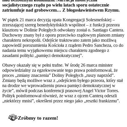
socjalistycznego rządu po wielu latach sporu ostatecznie
zatriumfuje nad grobowcem… Z błogosławieństwem Rzymu.
W piątek 21 marca decyzją opata Kongregacji Solesmeńskiej –
zrzeszającej szereg benedyktyńskich wspólnot – z funkcji przeora
klasztoru w Dolinie Poległych odwołany został o. Santiago Cantera.
Duchowny znany był z oporu przeciwko rządowym planom zmiany
charakteru nekropolii. Odejście traktowano zatem jako możliwą
zapowiedź porozumienia Kościoła z rządem Pedro Sancheza, co do
nadania temu wyjątkowemu miejscu charakteru zgodnego z
zasadami polityki „pamięci demokratycznej”.
Obawy okazały się w pełni trafne. W środę 26 marca minister
odpowiedzialny za egzekwowanie tego prawa poinformował, że
proces „zmiany znaczenia” Doliny Poległych „ruszy naprzód”.
Zmiany będą możliwe wraz z „odejściem byłego przeora, który stał
na drodze we wprowadzeniu prawa pamięci demokratycznej w
życie”, mówił podczas konferencji prasowej Angel Victor Torres.
Polityk poinformował również, że wraz z ojcem Canterą odeszli
„niektórzy mnisi”, określeni przez niego jako „resztki frankizmu”.
Zróbmy to razem!