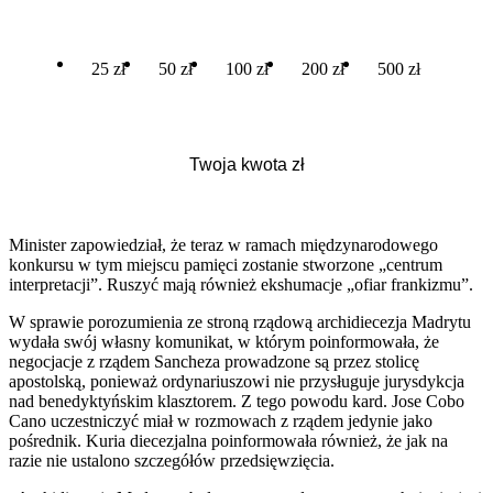
25 zł
50 zł
100 zł
200 zł
500 zł
Minister zapowiedział, że teraz w ramach międzynarodowego
konkursu w tym miejscu pamięci zostanie stworzone „centrum
interpretacji”. Ruszyć mają również ekshumacje „ofiar frankizmu”.
W sprawie porozumienia ze stroną rządową archidiecezja Madrytu
wydała swój własny komunikat, w którym poinformowała, że
negocjacje z rządem Sancheza prowadzone są przez stolicę
apostolską, ponieważ ordynariuszowi nie przysługuje jurysdykcja
nad benedyktyńskim klasztorem. Z tego powodu kard. Jose Cobo
Cano uczestniczyć miał w rozmowach z rządem jedynie jako
pośrednik. Kuria diecezjalna poinformowała również, że jak na
razie nie ustalono szczegółów przedsięwzięcia.