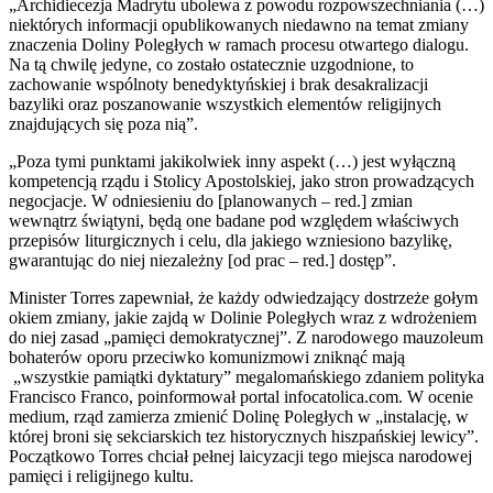
„Archidiecezja Madrytu ubolewa z powodu rozpowszechniania (…)
niektórych informacji opublikowanych niedawno na temat zmiany
znaczenia Doliny Poległych w ramach procesu otwartego dialogu.
Na tą chwilę jedyne, co zostało ostatecznie uzgodnione, to
zachowanie wspólnoty benedyktyńskiej i brak desakralizacji
bazyliki oraz poszanowanie wszystkich elementów religijnych
znajdujących się poza nią”.
„Poza tymi punktami jakikolwiek inny aspekt (…) jest wyłączną
kompetencją rządu i Stolicy Apostolskiej, jako stron prowadzących
negocjacje. W odniesieniu do [planowanych – red.] zmian
wewnątrz świątyni, będą one badane pod względem właściwych
przepisów liturgicznych i celu, dla jakiego wzniesiono bazylikę,
gwarantując do niej niezależny [od prac – red.] dostęp”.
Minister Torres zapewniał, że każdy odwiedzający dostrzeże gołym
okiem zmiany, jakie zajdą w Dolinie Poległych wraz z wdrożeniem
do niej zasad „pamięci demokratycznej”. Z narodowego mauzoleum
bohaterów oporu przeciwko komunizmowi zniknąć mają
„wszystkie pamiątki dyktatury” megalomańskiego zdaniem polityka
Francisco Franco, poinformował portal infocatolica.com. W ocenie
medium, rząd zamierza zmienić Dolinę Poległych w „instalację, w
której broni się sekciarskich tez historycznych hiszpańskiej lewicy”.
Początkowo Torres chciał pełnej laicyzacji tego miejsca narodowej
pamięci i religijnego kultu.