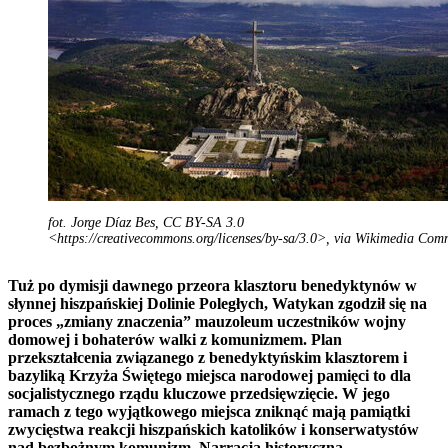
fot. Jorge Díaz Bes, CC BY-SA 3.0
<https://creativecommons.org/licenses/by-sa/3.0>, via Wikimedia Co
Tuż po dymisji dawnego przeora klasztoru benedyktynów w
słynnej hiszpańskiej Dolinie Poległych, Watykan zgodził się na
proces „zmiany znaczenia” mauzoleum uczestników wojny
domowej i bohaterów walki z komunizmem. Plan
przekształcenia związanego z benedyktyńskim klasztorem i
bazyliką Krzyża Świętego miejsca narodowej pamięci to dla
socjalistycznego rządu kluczowe przedsięwzięcie. W jego
ramach z tego wyjątkowego miejsca zniknąć mają pamiątki
zwycięstwa reakcji hiszpańskich katolików i konserwatystów
nad bezbożnym komunizm. Narracja historyczna