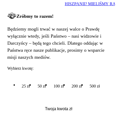
HISZPANII? MIELIŚMY RA
Zróbmy to razem!
Będziemy mogli trwać w naszej walce o Prawdę
wyłącznie wtedy, jeśli Państwo – nasi widzowie i
Darczyńcy – będą tego chcieli. Dlatego oddając w
Państwa ręce nasze publikacje, prosimy o wsparcie
misji naszych mediów.
Wybierz kwotę:
25 zł
50 zł
100 zł
200 zł
500 zł