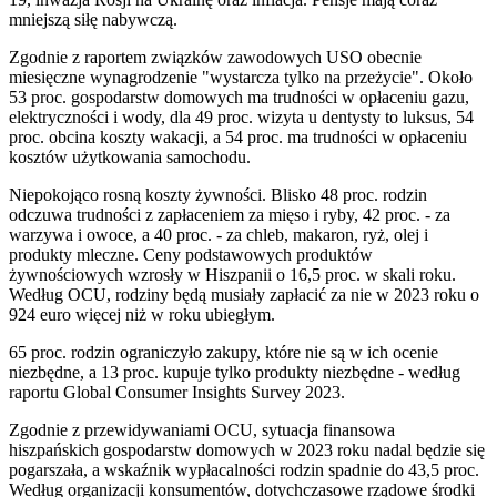
mniejszą siłę nabywczą.
Zgodnie z raportem związków zawodowych USO obecnie
miesięczne wynagrodzenie "wystarcza tylko na przeżycie". Około
53 proc. gospodarstw domowych ma trudności w opłaceniu gazu,
elektryczności i wody, dla 49 proc. wizyta u dentysty to luksus, 54
proc. obcina koszty wakacji, a 54 proc. ma trudności w opłaceniu
kosztów użytkowania samochodu.
Niepokojąco rosną koszty żywności. Blisko 48 proc. rodzin
odczuwa trudności z zapłaceniem za mięso i ryby, 42 proc. - za
warzywa i owoce, a 40 proc. - za chleb, makaron, ryż, olej i
produkty mleczne. Ceny podstawowych produktów
żywnościowych wzrosły w Hiszpanii o 16,5 proc. w skali roku.
Według OCU, rodziny będą musiały zapłacić za nie w 2023 roku o
924 euro więcej niż w roku ubiegłym.
65 proc. rodzin ograniczyło zakupy, które nie są w ich ocenie
niezbędne, a 13 proc. kupuje tylko produkty niezbędne - według
raportu Global Consumer Insights Survey 2023.
Zgodnie z przewidywaniami OCU, sytuacja finansowa
hiszpańskich gospodarstw domowych w 2023 roku nadal będzie się
pogarszała, a wskaźnik wypłacalności rodzin spadnie do 43,5 proc.
Według organizacji konsumentów, dotychczasowe rządowe środki