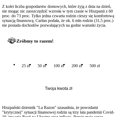
Z kolei liczba gospodarstw domowych, które żyją z dnia na dzień,
nie mogąc nic zaoszczędzić wzrosła w tym czasie w Hiszpanii z 60
proc. do 73 proc. Tylko jedna czwarta rodzin cieszy się komfortową
sytuacją finansową. Caritas podała, że ok. 6 mln rodzin (31,5 proc.)
nie posiada dochodów pozwalających na godne warunki życia.
Zróbmy to razem!
25 zł
50 zł
100 zł
200 zł
500 zł
Hiszpański dziennik "La Razon" uzasadnia, że powodami
"krytycznej" sytuacji finansowej rodzin są trzy lata pandemii Covid-
19, inwazja Rosji na Ukrainę oraz inflacja. Pensje mają coraz