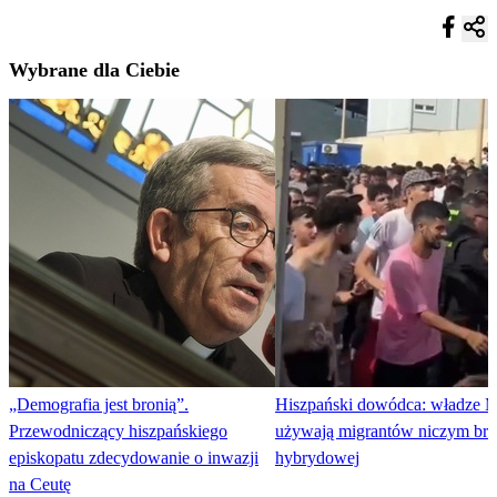
Wybrane dla Ciebie
„Demografia jest bronią”.
Hiszpański dowódca: władze 
Przewodniczący hiszpańskiego
używają migrantów niczym bro
episkopatu zdecydowanie o inwazji
hybrydowej
na Ceutę