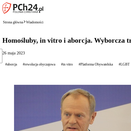
Strona główna
Wiadomości
Homośluby, in vitro i aborcja. Wyborcza 
26 maja 2023
#aborcja
#rewolucja obyczajowa
#in vitro
#Platforma Obywatelska
#LGBT