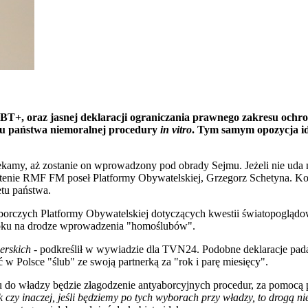
T+, oraz jasnej deklaracji ograniczania prawnego zakresu ochro
etu państwa niemoralnej procedury
in
vitro
. Tym samym opozycja id
ekamy, aż zostanie on wprowadzony pod obrady Sejmu. Jeżeli nie uda 
ntenie RMF FM poseł Platformy Obywatelskiej, Grzegorz Schetyna. Ko
etu państwa.
yborczych Platformy Obywatelskiej dotyczących kwestii światopogląd
kroku na drodze wprowadzenia "homoślubów".
erskich -
podkreślił w wywiadzie dla TVN24. Podobne deklaracje pada
 Polsce "ślub" ze swoją partnerką za "rok i parę miesięcy".
iu do władzy będzie złagodzenie antyaborcyjnych procedur, za pomocą
k czy inaczej, jeśli będziemy po tych wyborach przy władzy, to drogą