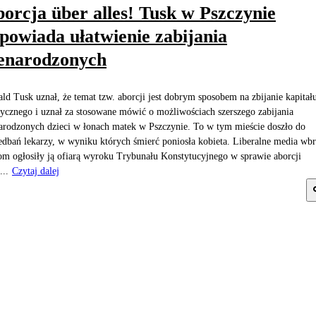
orcja über alles! Tusk w Pszczynie
powiada ułatwienie zabijania
enarodzonych
ld Tusk uznał, że temat tzw. aborcji jest dobrym sposobem na zbijanie kapitał
tycznego i uznał za stosowane mówić o możliwościach szerszego zabijania
arodzonych dzieci w łonach matek w Pszczynie. To w tym mieście doszło do
edbań lekarzy, w wyniku których śmierć poniosła kobieta. Liberalne media wb
om ogłosiły ją ofiarą wyroku Trybunału Konstytucyjnego w sprawie aborcji
...
Czytaj dalej