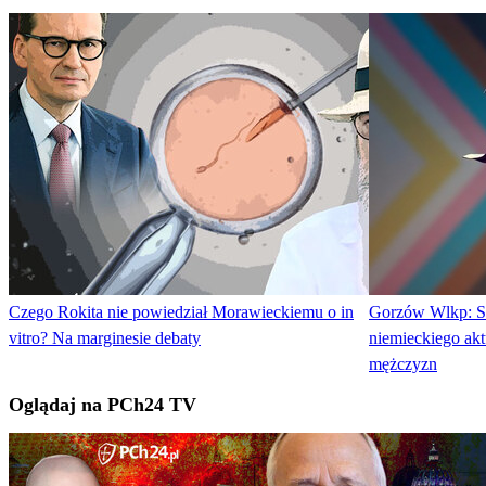
Czego Rokita nie powiedział Morawieckiemu o in
Gorzów Wlkp: Są
vitro? Na marginesie debaty
niemieckiego ak
mężczyzn
Oglądaj na PCh24 TV