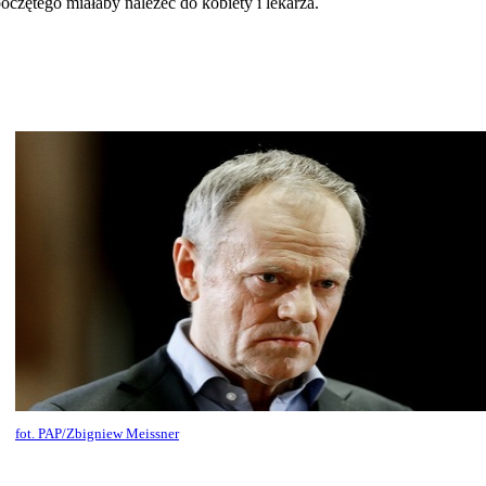
czętego miałaby należeć do kobiety i lekarza.
fot. PAP/Zbigniew Meissner