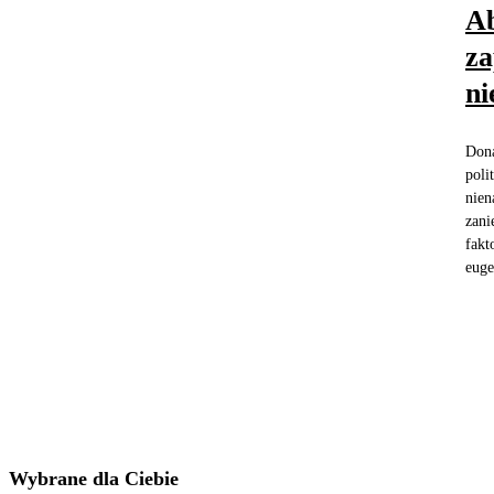
Ab
za
ni
Dona
poli
nien
zani
fakt
euge
Wybrane dla Ciebie