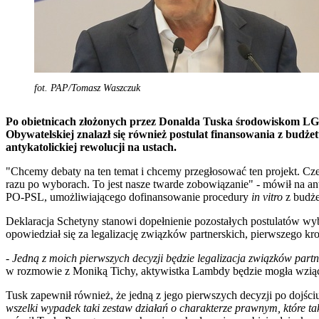
fot. PAP/Tomasz Waszczuk
Po obietnicach złożonych przez Donalda Tuska środowiskom LGB
Obywatelskiej znalazł się również postulat finansowania z budż
antykatolickiej rewolucji na ustach.
"Chcemy debaty na ten temat i chcemy przegłosować ten projekt. Cz
razu po wyborach. To jest nasze twarde zobowiązanie" - mówił na a
PO-PSL, umożliwiającego dofinansowanie procedury
in vitro
z budż
Deklaracja Schetyny stanowi dopełnienie pozostałych postulatów w
opowiedział się za legalizację związków partnerskich, pierwszego 
- Jedną z moich pierwszych decyzji będzie legalizacja związków partn
w rozmowie z Moniką Tichy, aktywistka Lambdy będzie mogła wziąć w
Tusk zapewnił również, że jedną z jego pierwszych decyzji po dojśc
wszelki wypadek taki zestaw działań o charakterze prawnym, które ta