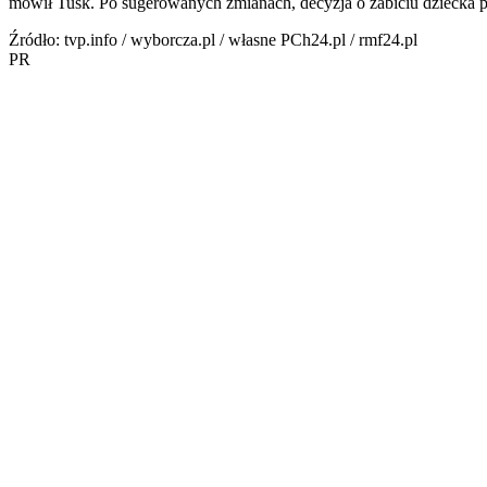
mówił Tusk. Po sugerowanych zmianach, decyzja o zabiciu dziecka po
Źródło: tvp.info / wyborcza.pl / własne PCh24.pl / rmf24.pl
PR