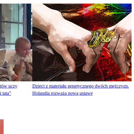
stów uczy
Dzieci z materiału genetycznego dwóch mężczyzn.
i tata”
Holandia rozważa nową ustawę