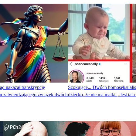
d nakazał transkrypcję
Szokujące... Dwóch homoseksuali
tu zatwierdzającego związek dwóch
dziecko, że nie ma matki. „Jest tata 