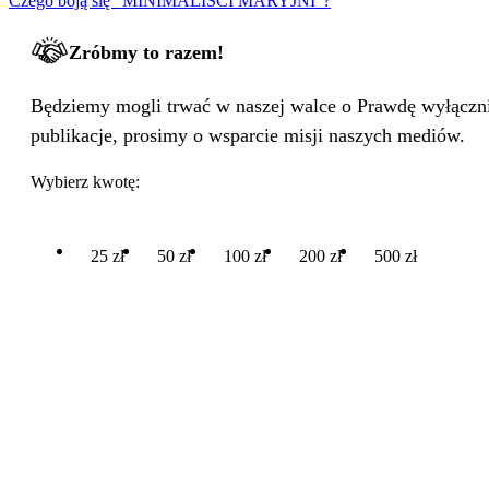
Czego boją się "MINIMALIŚCI MARYJNI"?
Zróbmy to razem!
Będziemy mogli trwać w naszej walce o Prawdę wyłącznie
publikacje, prosimy o wsparcie misji naszych mediów.
Wybierz kwotę:
25 zł
50 zł
100 zł
200 zł
500 zł