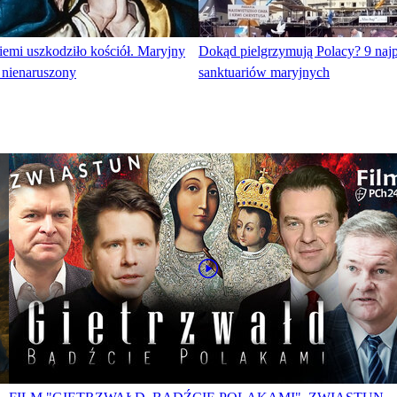
ziemi uszkodziło kościół. Maryjny
Dokąd pielgrzymują Polacy? 9 najp
 nienaruszony
sanktuariów maryjnych