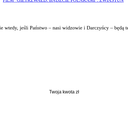
FILM "GIETRZWAŁD. BĄDŹCIE POLAKAMI". ZWIASTUN
 wtedy, jeśli Państwo – nasi widzowie i Darczyńcy – będą te