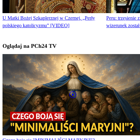
U Matki Bożej Szkaplerznej w Czernej. „Perły
Peru: trzęsienie 
polskiego katolicyzmu” [VIDEO]
wizerunek został
Oglądaj na PCh24 TV