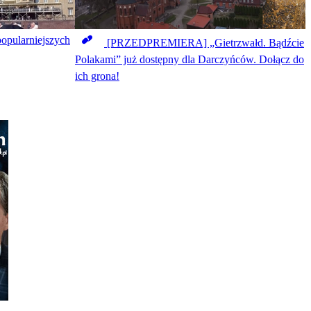
opularniejszych
[PRZEDPREMIERA] „Gietrzwałd. Bądźcie
Polakami” już dostępny dla Darczyńców. Dołącz do
ich grona!