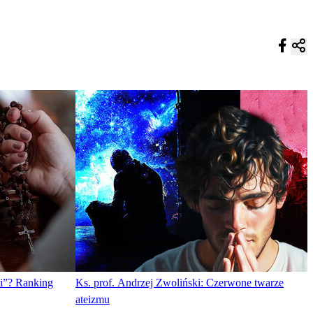
cki”? Ranking
Ks. prof. Andrzej Zwoliński: Czerwone twarze
ateizmu