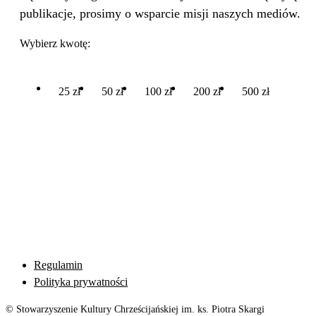
publikacje, prosimy o wsparcie misji naszych mediów.
Wybierz kwotę:
25 zł
50 zł
100 zł
200 zł
500 zł
Regulamin
Polityka prywatności
© Stowarzyszenie Kultury Chrześcijańskiej im. ks. Piotra Skargi