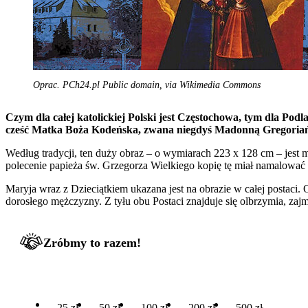
Oprac. PCh24.pl Public domain, via Wikimedia Commons
Czym dla całej katolickiej Polski jest Częstochowa, tym dla Podl
cześć Matka Boża Kodeńska, zwana niegdyś Madonną Gregoria
Według tradycji, ten duży obraz – o wymiarach 223 x 128 cm – jest m
polecenie papieża św. Grzegorza Wielkiego kopię tę miał namalować 
Maryja wraz z Dzieciątkiem ukazana jest na obrazie w całej postaci. 
dorosłego mężczyzny. Z tyłu obu Postaci znajduje się olbrzymia, zaj
Zróbmy to razem!
25 zł
50 zł
100 zł
200 zł
500 zł