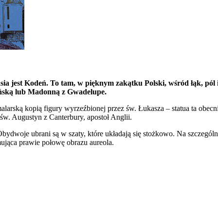
asia jest Kodeń. To tam, w pięknym zakątku Polski, wśród łąk, pól
ńską lub Madonną z Gwadelupe.
alarską kopią figury wyrzeźbionej przez św. Łukasza – statua ta obec
św. Augustyn z Canterbury, apostoł Anglii.
Obydwoje ubrani są w szaty, które układają się stożkowo. Na szczególn
mująca prawie połowę obrazu aureola.