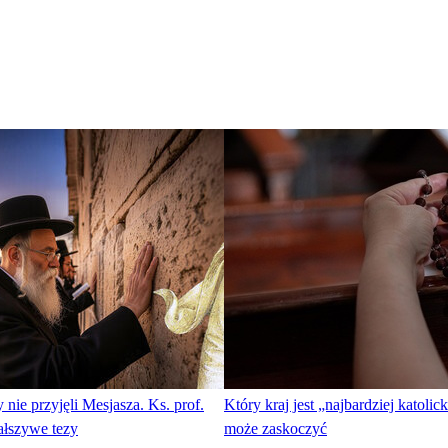
 nie przyjęli Mesjasza. Ks. prof.
Który kraj jest „najbardziej katoli
ałszywe tezy
może zaskoczyć