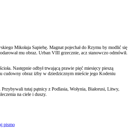
wskiego Mikołaja Sapiehę. Magnat pojechał do Rzymu by modlić się
 podarował mu obraz. Urban VIII grzecznie, acz stanowczo odmówił.
ścioła. Następnie odbył trwającą prawie pięć miesięcy pieszą
ł mu cudowny obraz iżby w dziedzicznym mieście jego Kodeniu
zybywali tutaj pątnicy z Podlasia, Wołynia, Białorusi, Litwy,
czenia na ciele i duszy.
aj pismo