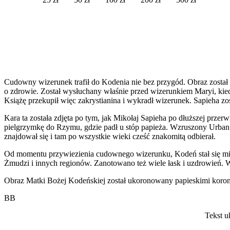
Cudowny wizerunek trafił do Kodenia nie bez przygód. Obraz został
o zdrowie. Został wysłuchany właśnie przed wizerunkiem Maryi, kied
Książę przekupił więc zakrystianina i wykradł wizerunek. Sapieha zo
Kara ta została zdjęta po tym, jak Mikołaj Sapieha po dłuższej przer
pielgrzymkę do Rzymu, gdzie padł u stóp papieża. Wzruszony Urban V
znajdował się i tam po wszystkie wieki cześć znakomitą odbierał.
Od momentu przywiezienia cudownego wizerunku, Kodeń stał się miejs
Żmudzi i innych regionów. Zanotowano też wiele łask i uzdrowień. W
Obraz Matki Bożej Kodeńskiej został ukoronowany papieskimi koro
BB
Tekst u