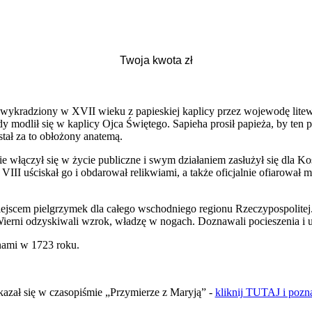
 wykradziony w XVII wieku z papieskiej kaplicy przez wojewodę lite
y modlił się w kaplicy Ojca Świętego. Sapieha prosił papieża, by ten
stał za to obłożony anatemą.
wie włączył się w życie publiczne i swym działaniem zasłużył się dla Ko
III uściskał go i obdarował relikwiami, a także oficjalnie ofiarowa
cem pielgrzymek dla całego wschodniego regionu Rzeczypospolitej. Pr
ierni odzyskiwali wzrok, władzę w nogach. Doznawali pocieszenia i ule
nami w 1723 roku.
kazał się w czasopiśmie „Przymierze z Maryją” -
kliknij TUTAJ i pozn