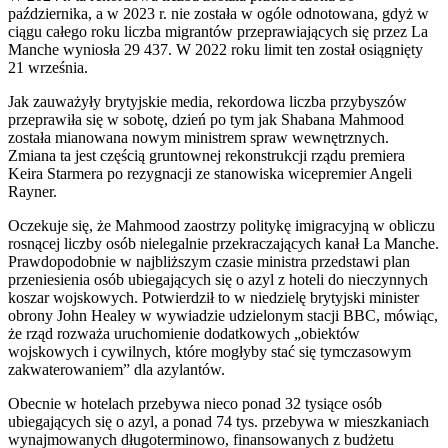
października, a w 2023 r. nie została w ogóle odnotowana, gdyż w
ciągu całego roku liczba migrantów przeprawiających się przez La
Manche wyniosła 29 437. W 2022 roku limit ten został osiągnięty
21 września.
Jak zauważyły brytyjskie media, rekordowa liczba przybyszów
przeprawiła się w sobotę, dzień po tym jak Shabana Mahmood
została mianowana nowym ministrem spraw wewnętrznych.
Zmiana ta jest częścią gruntownej rekonstrukcji rządu premiera
Keira Starmera po rezygnacji ze stanowiska wicepremier Angeli
Rayner.
Oczekuje się, że Mahmood zaostrzy politykę imigracyjną w obliczu
rosnącej liczby osób nielegalnie przekraczających kanał La Manche.
Prawdopodobnie w najbliższym czasie ministra przedstawi plan
przeniesienia osób ubiegających się o azyl z hoteli do nieczynnych
koszar wojskowych. Potwierdził to w niedzielę brytyjski minister
obrony John Healey w wywiadzie udzielonym stacji BBC, mówiąc,
że rząd rozważa uruchomienie dodatkowych „obiektów
wojskowych i cywilnych, które mogłyby stać się tymczasowym
zakwaterowaniem” dla azylantów.
Obecnie w hotelach przebywa nieco ponad 32 tysiące osób
ubiegających się o azyl, a ponad 74 tys. przebywa w mieszkaniach
wynajmowanych długoterminowo, finansowanych z budżetu