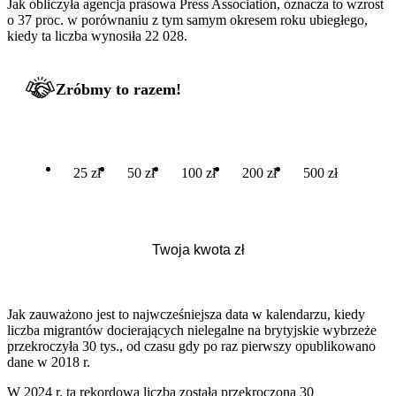
Jak obliczyła agencja prasowa Press Association, oznacza to wzrost
o 37 proc. w porównaniu z tym samym okresem roku ubiegłego,
kiedy ta liczba wynosiła 22 028.
Zróbmy to razem!
25 zł
50 zł
100 zł
200 zł
500 zł
Jak zauważono jest to najwcześniejsza data w kalendarzu, kiedy
liczba migrantów docierających nielegalne na brytyjskie wybrzeże
przekroczyła 30 tys., od czasu gdy po raz pierwszy opublikowano
dane w 2018 r.
W 2024 r. ta rekordowa liczba została przekroczona 30