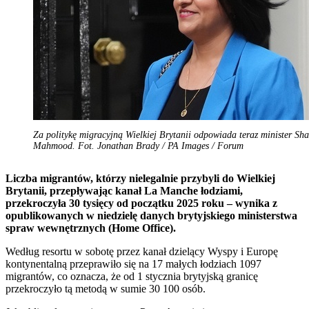
Za politykę migracyjną Wielkiej Brytanii odpowiada teraz minister Sh
Mahmood. Fot. Jonathan Brady / PA Images / Forum
Liczba migrantów, którzy nielegalnie przybyli do Wielkiej
Brytanii, przepływając kanał La Manche łodziami,
przekroczyła 30 tysięcy od początku 2025 roku – wynika z
opublikowanych w niedzielę danych brytyjskiego ministerstwa
spraw wewnętrznych (Home Office).
Według resortu w sobotę przez kanał dzielący Wyspy i Europę
kontynentalną przeprawiło się na 17 małych łodziach 1097
migrantów, co oznacza, że od 1 stycznia brytyjską granicę
przekroczyło tą metodą w sumie 30 100 osób.