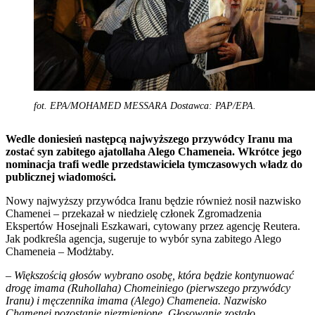
fot. EPA/MOHAMED MESSARA Dostawca: PAP/EPA.
Wedle doniesień następcą najwyższego przywódcy Iranu ma
zostać syn zabitego ajatollaha Alego Chameneia. Wkrótce jego
nominacja trafi wedle przedstawiciela tymczasowych władz do
publicznej wiadomości.
Nowy najwyższy przywódca Iranu będzie również nosił nazwisko
Chamenei – przekazał w niedzielę członek Zgromadzenia
Ekspertów Hosejnali Eszkawari, cytowany przez agencję Reutera.
Jak podkreśla agencja, sugeruje to wybór syna zabitego Alego
Chameneia – Modżtaby.
– Większością głosów wybrano osobę, która będzie kontynuować
drogę imama (Ruhollaha) Chomeiniego (pierwszego przywódcy
Iranu) i męczennika imama (Alego) Chameneia. Nazwisko
Chamenei pozostanie niezmienione. Głosowanie zostało