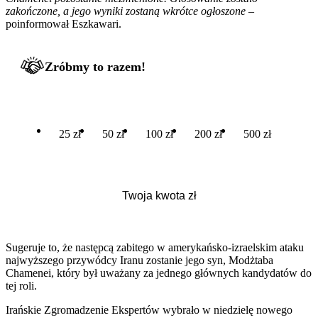
zakończone, a jego wyniki zostaną wkrótce ogłoszone –
poinformował Eszkawari.
Zróbmy to razem!
25 zł
50 zł
100 zł
200 zł
500 zł
Sugeruje to, że następcą zabitego w amerykańsko-izraelskim ataku
najwyższego przywódcy Iranu zostanie jego syn, Modżtaba
Chamenei, który był uważany za jednego głównych kandydatów do
tej roli.
Irańskie Zgromadzenie Ekspertów wybrało w niedzielę nowego