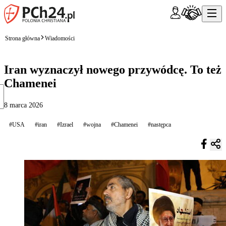
Strona główna
Wiadomości
Iran wyznaczył nowego przywódcę. To też
Chamenei
8 marca 2026
#USA
#iran
#Izrael
#wojna
#Chamenei
#następca