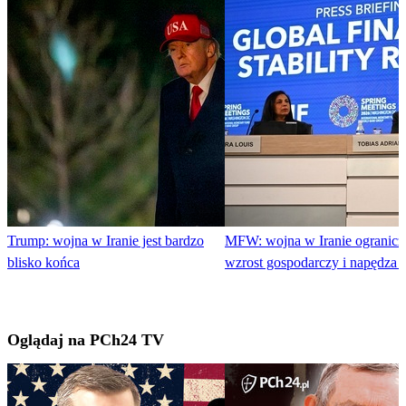
Trump: wojna w Iranie jest bardzo
MFW: wojna w Iranie ogranicz
blisko końca
wzrost gospodarczy i napędza i
Oglądaj na PCh24 TV