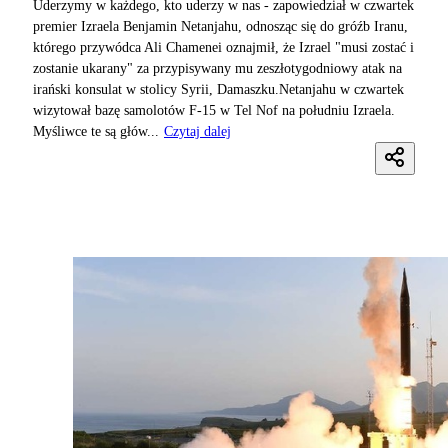
Uderzymy w każdego, kto uderzy w nas - zapowiedział w czwartek
premier Izraela Benjamin Netanjahu, odnosząc się do gróźb Iranu,
którego przywódca Ali Chamenei oznajmił, że Izrael "musi zostać i
zostanie ukarany" za przypisywany mu zeszłotygodniowy atak na
irański konsulat w stolicy Syrii, Damaszku.Netanjahu w czwartek
wizytował bazę samolotów F-15 w Tel Nof na południu Izraela.
Myśliwce te są głów...
Czytaj dalej