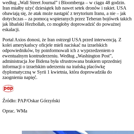
według „Wall Street Journal” i Bloomberga – w ciągu 48 godzin.
Iran miałby użyć dziesiątek lub nawet setek dronów i rakiet. USA
obawiają się, że atak może nastąpić z terytorium Iranu, a nie – jak
dotychczas – za pomocą wspieranych przez Teheran bojówek takich
jak libański Hezbollah, co mogłoby doprowadzić do poważnej
eskalacji.
Portal Axios donosi, że Iran ostrzegł USA przed interwencją. Z
kolei amerykańscy oficjele mieli naciskać na izraelskich
odpowiedników, by poinformowali ich z wyprzedzeniem o
ewentualnym kontruderzeniu. Według „Washington Post”,
administracja Joe Bidena była sfrustrowana brakiem uprzedniej
informacji o izraelskim uderzeniu na irańską placówkę
dyplomatyczną w Syrii 1 kwietnia, która doprowadziła do
zaognienia napięć.
Źródło: PAP/Oskar Górzyński
Oprac. WMa