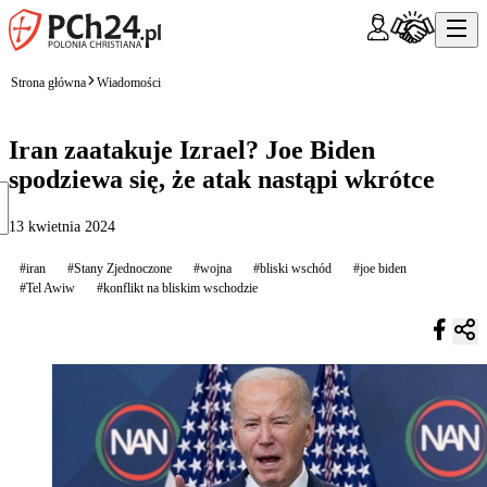
Strona główna
Wiadomości
Iran zaatakuje Izrael? Joe Biden
spodziewa się, że atak nastąpi wkrótce
13 kwietnia 2024
#iran
#Stany Zjednoczone
#wojna
#bliski wschód
#joe biden
#Tel Awiw
#konflikt na bliskim wschodzie