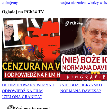
atakujemy
wojna nie zmieni władzy w Ira
Oglądaj na PCh24 TV
OCENZUROWANY WOŁYŃ I
(NIE) BOŻE IGRZYSKO
ODPOWIEDŹ NA FILM
NORMANA DAVIESA?
"ZIELONA GRANICA"
Zróbmy to razem!