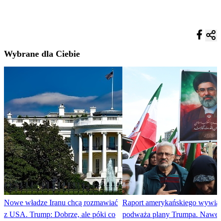
Wybrane dla Ciebie
Nowe władze Iranu chcą rozmawiać
Raport amerykańskiego wywia
z USA. Trump: Dobrze, ale póki co
podważa plany Trumpa. Nawet