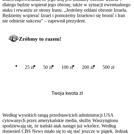
dlatego będzie wspierał jego obronę, także w sytuacji ewentualnego
ataku i rewanżu ze strony Iranu. „Jesteśmy oddani obronie Izraela.
Będziemy wspierać Izrael i pomożemy Izraelowi się bronić i Iran
nie odniesie sukcesu” – zapewnił prezydent.
Zróbmy to razem!
25 zł
50 zł
100 zł
200 zł
500 zł
Według wysokich rangą przedstawicieli administracji USA
cytowanych przez amerykańskie media, służby Waszyngtonu
spodziewają się, że irański atak nastąpi już wkrótce. Według
doniesień CBS News miało się to się stać jeszcze w piątek. Jednak