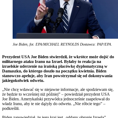
Joe Biden, fot. EPA/MICHAEL REYNOLDS Dostawca: PAP/EPA.
Prezydent USA Joe Biden stwierdził, że wkrótce może dojść do
militarnego ataku Iranu na Izrael. Byłaby to reakcja na
izraelskie uderzenie na irańską placówkę dyplomatyczną w
Damaszku, do którego doszło na początku kwietnia. Biden
stanowczo apeluje, aby Iran powstrzymał się od dokonywania
jakiegokolwiek odwetu.
„Nie chcę wdawać się w niejawne informacje, ale spodziewam się,
że będzie to wcześniej niż później” – powiedział prezydent USA
Joe Biden. Amerykański przywódca jednocześnie zaapelował do
władz Iranu, aby te nie dążyły do odwetu. „Nie róbcie tego” –
podkreślił.
Biden zapowiedział, że jego kraj jest „oddany obronie Izraela”,