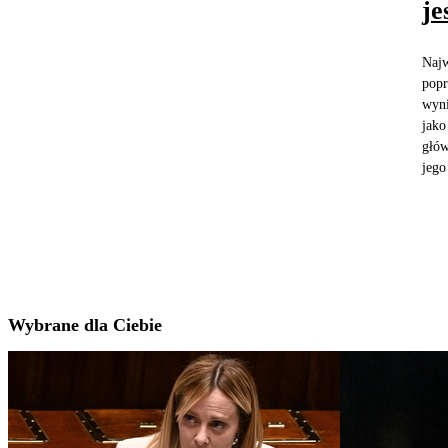
je
Najw
popr
wyni
jako
głów
jego 
Wybrane dla Ciebie