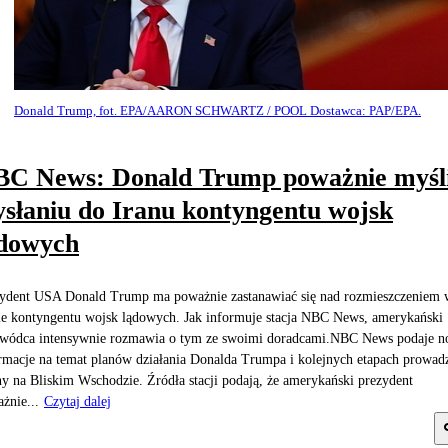
Donald Trump, fot. EPA/AARON SCHWARTZ / POOL Dostawca: PAP/EPA.
C News: Donald Trump poważnie myśli
słaniu do Iranu kontyngentu wojsk
ądowych
ydent USA Donald Trump ma poważnie zastanawiać się nad rozmieszczeniem 
ie kontyngentu wojsk lądowych. Jak informuje stacja NBC News, amerykański
wódca intensywnie rozmawia o tym ze swoimi doradcami.NBC News podaje 
rmacje na temat planów działania Donalda Trumpa i kolejnych etapach prowad
y na Bliskim Wschodzie. Źródła stacji podają, że amerykański prezydent
żnie...
Czytaj dalej