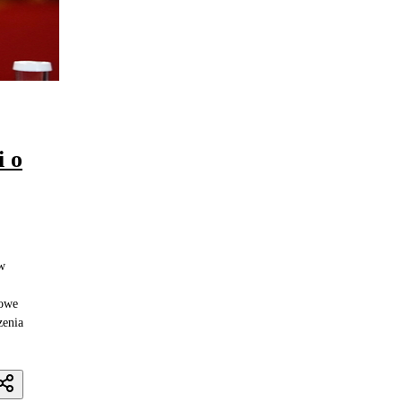
 o
w
nowe
zenia