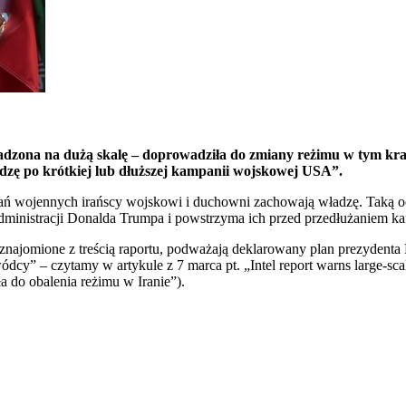
zona na dużą skalę – doprowadziła do zmiany reżimu w tym kraj
dzę po krótkiej lub dłuższej kampanii wojskowej USA”.
ziałań wojennych irańscy wojskowi i duchowni zachowają władzę. Taką
 administracji Donalda Trumpa i powstrzyma ich przed przedłużaniem k
znajomione z treścią raportu, podważają deklarowany plan prezydenta 
cy” – czytamy w artykule z 7 marca pt. „Intel report warns large-scal
 do obalenia reżimu w Iranie”).