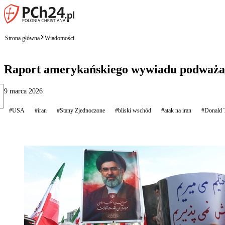
Strona główna
Wiadomości
Raport amerykańskiego wywiadu podważa 
9 marca 2026
#USA
#iran
#Stany Zjednoczone
#bliski wschód
#atak na iran
#Donald 