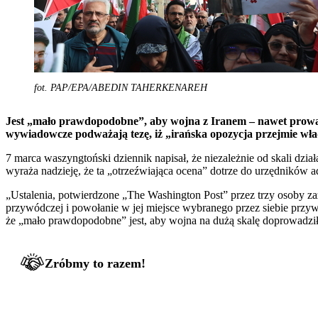
fot. PAP/EPA/ABEDIN TAHERKENAREH
Jest „mało prawdopodobne”, aby wojna z Iranem – nawet prowad
wywiadowcze podważają tezę, iż „irańska opozycja przejmie wła
7 marca waszyngtoński dziennik napisał, że niezależnie od skali d
wyraża nadzieję, że ta „otrzeźwiająca ocena” dotrze do urzędników
„Ustalenia, potwierdzone „The Washington Post” przez trzy osoby za
przywódczej i powołanie w jej miejsce wybranego przez siebie przywód
że „mało prawdopodobne” jest, aby wojna na dużą skalę doprowadziła
Zróbmy to razem!