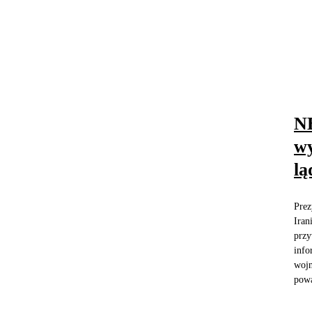
NB
wy
l
Prez
Iran
przy
info
wojn
powa