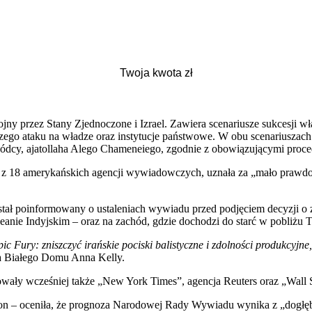
ojny przez Stany Zjednoczone i Izrael. Zawiera scenariusze sukcesji
ego ataku na władze oraz instytucje państwowe. W obu scenariuszach 
cy, ajatollaha Alego Chameneiego, zgodnie z obowiązującymi proced
18 amerykańskich agencji wywiadowczych, uznała za „mało prawdopod
tał poinformowany o ustaleniach wywiadu przed podjęciem decyzji o za
nie Indyjskim – oraz na zachód, gdzie dochodzi do starć w pobliżu 
pic Fury: zniszczyć irańskie pociski balistyczne i zdolności produkcyjn
ka Białego Domu Anna Kelly.
ły wcześniej także „New York Times”, agencja Reuters oraz „Wall St
on – oceniła, że prognoza Narodowej Rady Wywiadu wynika z „dogłębnej