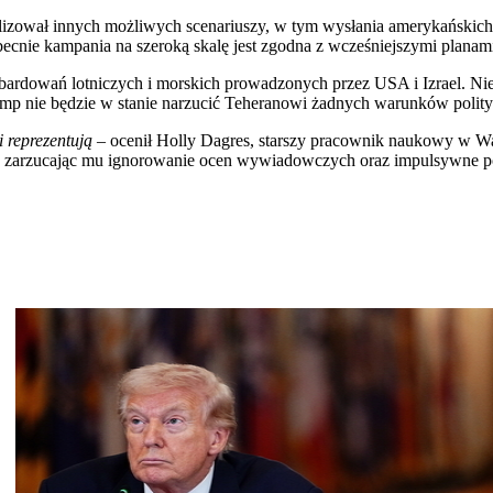
nalizował innych możliwych scenariuszy, w tym wysłania amerykańskic
obecnie kampania na szeroką skalę jest zgodna z wcześniejszymi planam
ombardowań lotniczych i morskich prowadzonych przez USA i Izrael.
rump nie będzie w stanie narzucić Teheranowi żadnych warunków polit
 reprezentują
– ocenił Holly Dagres, starszy pracownik naukowy w Wa
u, zarzucając mu ignorowanie ocen wywiadowczych oraz impulsywne p