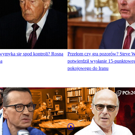
wymyka się spod kontroli? Rosną
Przełom czy gra pozorów? Steve W
pa
potwierdził wysłanie 15-punktowe
pokojowego do Iranu