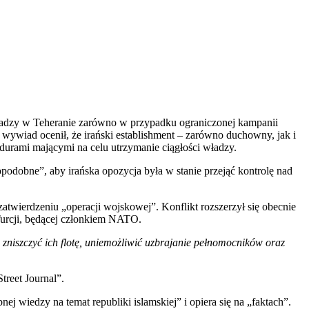
 władzy w Teheranie zarówno w przypadku ograniczonej kampanii
wywiad ocenił, że irański establishment – zarówno duchowny, jak i
urami mającymi na celu utrzymanie ciągłości władzy.
obne”, aby irańska opozycja była w stanie przejąć kontrolę nad
twierdzeniu „operacji wojskowej”. Konflikt rozszerzył się obecnie
Turcji, będącej członkiem NATO.
e, zniszczyć ich flotę, uniemożliwić uzbrajanie pełnomocników oraz
reet Journal”.
 wiedzy na temat republiki islamskiej” i opiera się na „faktach”.