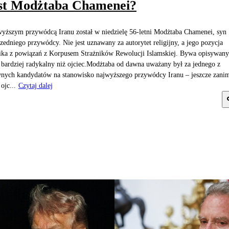
st Modżtaba Chamenei?
yższym przywódcą Iranu został w niedzielę 56-letni Modżtaba Chamenei, syn
zedniego przywódcy. Nie jest uznawany za autorytet religijny, a jego pozycja
ka z powiązań z Korpusem Strażników Rewolucji Islamskiej. Bywa opisywany
 bardziej radykalny niż ojciec.Modżtaba od dawna uważany był za jednego z
nych kandydatów na stanowisko najwyższego przywódcy Iranu – jeszcze zani
ojc...
Czytaj dalej