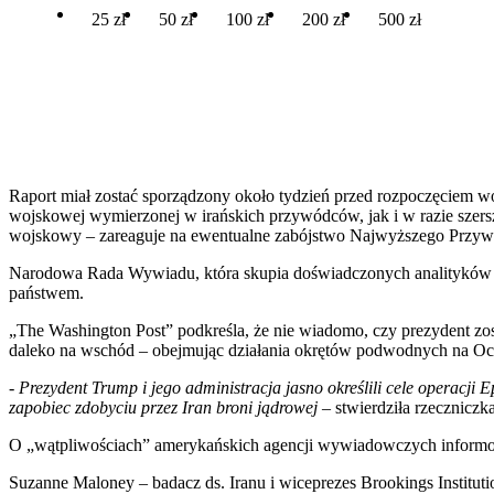
25 zł
50 zł
100 zł
200 zł
500 zł
Raport miał zostać sporządzony około tydzień przed rozpoczęciem w
wojskowej wymierzonej w irańskich przywódców, jak i w razie szersz
wojskowy – zareaguje na ewentualne zabójstwo Najwyższego Przywód
Narodowa Rada Wywiadu, która skupia doświadczonych analityków z 
państwem.
„The Washington Post” podkreśla, że nie wiadomo, czy prezydent zos
daleko na wschód – obejmując działania okrętów podwodnych na Ocea
-
Prezydent Trump i jego administracja jasno określili cele operacji E
zapobiec zdobyciu przez Iran broni jądrowej
– stwierdziła rzecznicz
O „wątpliwościach” amerykańskich agencji wywiadowczych informowa
Suzanne Maloney – badacz ds. Iranu i wiceprezes Brookings Instituti