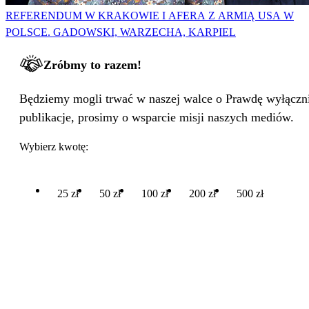
REFERENDUM W KRAKOWIE I AFERA Z ARMIĄ USA W
POLSCE. GADOWSKI, WARZECHA, KARPIEL
Zróbmy to razem!
Będziemy mogli trwać w naszej walce o Prawdę wyłącznie
publikacje, prosimy o wsparcie misji naszych mediów.
Wybierz kwotę:
25 zł
50 zł
100 zł
200 zł
500 zł