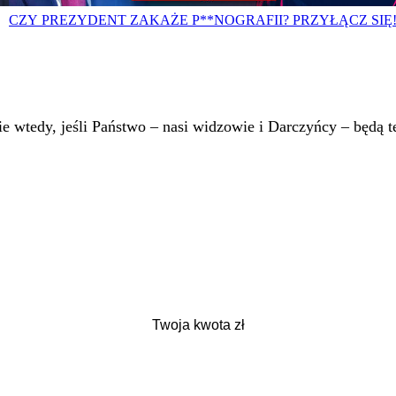
CZY PREZYDENT ZAKAŻE P**NOGRAFII? PRZYŁĄCZ SIĘ
 wtedy, jeśli Państwo – nasi widzowie i Darczyńcy – będą te