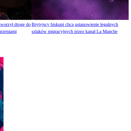
tworzył drogę do
Brytyjscy biskupi chcą ustanowienie legalnych
urzeniami
szlaków migracyjnych przez kanał La Manche