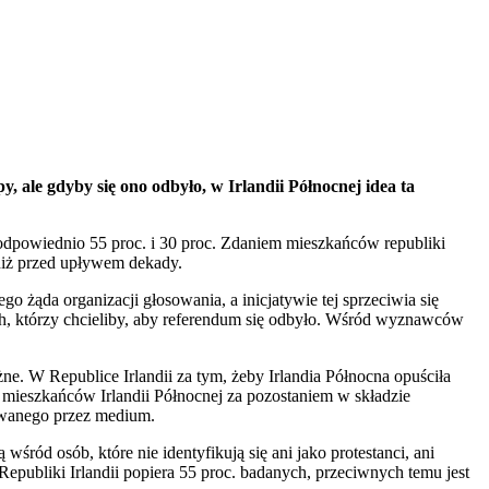
 ale gdyby się ono odbyło, w Irlandii Północnej idea ta
o odpowiednio 55 proc. i 30 proc. Zdaniem mieszkańców republiki
 niż przed upływem dekady.
o żąda organizacji głosowania, a inicjatywie tej sprzeciwia się
ich, którzy chcieliby, aby referendum się odbyło. Wśród wyznawców
e. W Republice Irlandii za tym, żeby Irlandia Północna opuściła
h mieszkańców Irlandii Północnej za pozostaniem w składzie
kowanego przez medium.
śród osób, które nie identyfikują się ani jako protestanci, ani
Republiki Irlandii popiera 55 proc. badanych, przeciwnych temu jest