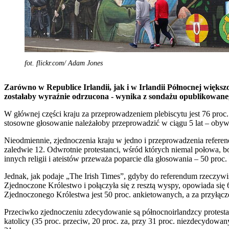
fot. flickr.com/ Adam Jones
Zarówno w Republice Irlandii, jak i w Irlandii Północnej większ
zostałaby wyraźnie odrzucona - wynika z sondażu opublikowaneg
W głównej części kraju za przeprowadzeniem plebiscytu jest 76 proc.
stosowne głosowanie należałoby przeprowadzić w ciągu 5 lat – obyw
Nieodmiennie, zjednoczenia kraju w jedno i przeprowadzenia referend
zaledwie 12. Odwrotnie protestanci, wśród których niemal połowa, b
innych religii i ateistów przeważa poparcie dla głosowania – 50 proc. 
Jednak, jak podaje „The Irish Times”, gdyby do referendum rzeczywi
Zjednoczone Królestwo i połączyła się z resztą wyspy, opowiada się
Zjednoczonego Królestwa jest 50 proc. ankietowanych, a za przyłącz
Przeciwko zjednoczeniu zdecydowanie są północnoirlandzcy protestanci 
katolicy (35 proc. przeciw, 20 proc. za, przy 31 proc. niezdecydowa