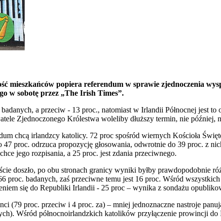
ość mieszkańców popiera referendum w sprawie zjednoczenia wyspy,
o w sobotę przez „The Irish Times”.
 badanych, a przeciw - 13 proc., natomiast w Irlandii Północnej jest t
atele Zjednoczonego Królestwa woleliby dłuższy termin, nie później,
um chcą irlandzcy katolicy. 72 proc spośród wiernych Kościoła Święteg
o 47 proc. odrzuca propozycję głosowania, odwrotnie do 39 proc. z n
chce jego rozpisania, a 25 proc. jest zdania przeciwnego.
ście doszło, po obu stronach granicy wyniki byłby prawdopodobnie różn
 66 proc. badanych, zaś przeciwne temu jest 16 proc. Wśród wszystkic
eniem się do Republiki Irlandii - 25 proc – wynika z sondażu opubli
(79 proc. przeciw i 4 proc. za) – mniej jednoznaczne nastroje panują w
nych). Wśród północnoirlandzkich katolików przyłączenie prowincji do 