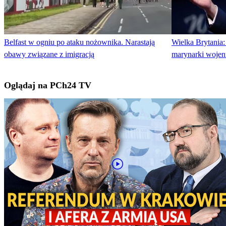
Belfast w ogniu po ataku nożownika. Narastają
Wielka Brytania:
obawy związane z imigracją
marynarki wojenn
Oglądaj na PCh24 TV