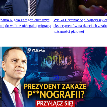
 partia Nigela Farage'a chce użyć
Wielka Brytania: Sąd Najwyższy o
ej do walki z nielegalną migracją
eksperymentów na dzieciach z zab
tożsamości płciowej