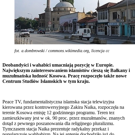
fot. a.dombrowski / commons.wikimedia.org, licencja cc
Deobandyści i wahabici umacniają pozycję w Europie.
Największym zainteresowaniem islamistów cieszą się Bałkany i
muzułmańska ludność Kosowa. Pracę rozpoczęło także nowe
Centrum Studiów Islamskich w tym kraju.
Peace TV, fundamentalistyczna islamska stacja telewizyjna
kierowana przez kontrowersyjnego Zakira Naika, rozpoczęła na
terenie Kosowa emisję 12 godzinnego programu. Teren tez
zamieszkiwany jest w ok. 90 proc. przez muzułmanów, znanych
dotąd z pewnego poszanowania dla religijnego pluralizmu.
Tymczasem stacja Naika prezentuje radykalny przekaz i
popularyzuje wahhabizm. Na jej antenie dochodziło już do