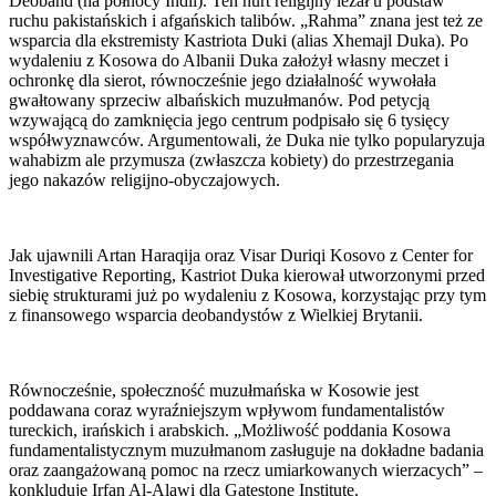
Deoband (na północy Indii). Ten nurt religijny leżał u podstaw
ruchu pakistańskich i afgańskich talibów. „Rahma” znana jest też ze
wsparcia dla ekstremisty Kastriota Duki (alias Xhemajl Duka). Po
wydaleniu z Kosowa do Albanii Duka założył własny meczet i
ochronkę dla sierot, równocześnie jego działalność wywołała
gwałtowany sprzeciw albańskich muzułmanów. Pod petycją
wzywającą do zamknięcia jego centrum podpisało się 6 tysięcy
współwyznawców. Argumentowali, że Duka nie tylko popularyzuja
wahabizm ale przymusza (zwłaszcza kobiety) do przestrzegania
jego nakazów religijno-obyczajowych.
Jak ujawnili Artan Haraqija oraz Visar Duriqi Kosovo z Center for
Investigative Reporting, Kastriot Duka kierował utworzonymi przed
siebię strukturami już po wydaleniu z Kosowa, korzystając przy tym
z finansowego wsparcia deobandystów z Wielkiej Brytanii.
Równocześnie, społeczność muzułmańska w Kosowie jest
poddawana coraz wyraźniejszym wpływom fundamentalistów
tureckich, irańskich i arabskich. „Możliwość poddania Kosowa
fundamentalistycznym muzułmanom zasługuje na dokładne badania
oraz zaangażowaną pomoc na rzecz umiarkowanych wierzacych” –
konkluduje Irfan Al-Alawi dla Gatestone Institute.