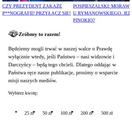
CZY PREZYDENT ZAKAŻE
POSPIESZALSKI: MORAWI
P**NOGRAFII? PRZYŁĄCZ SIĘ!
U RYMANOWSKIEGO. JE
PINOKIO?
Zróbmy to razem!
Będziemy mogli trwać w naszej walce o Prawdę
wyłącznie wtedy, jeśli Państwo – nasi widzowie i
Darczyńcy – będą tego chcieli. Dlatego oddając w
Państwa ręce nasze publikacje, prosimy o wsparcie
misji naszych mediów.
Wybierz kwotę:
25 zł
50 zł
100 zł
200 zł
500 zł