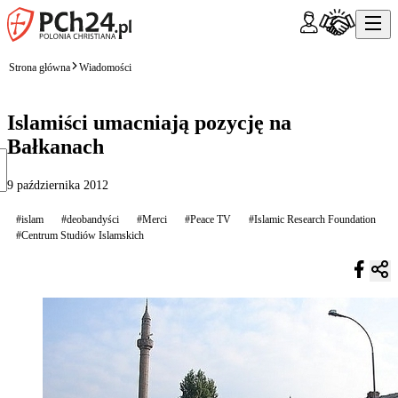
Strona główna
Wiadomości
Islamiści umacniają pozycję na
Bałkanach
9 października 2012
#islam
#deobandyści
#Merci
#Peace TV
#Islamic Research Foundation
#Centrum Studiów Islamskich