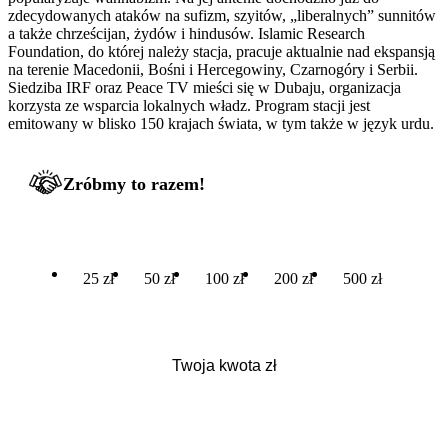
zdecydowanych ataków na sufizm, szyitów, „liberalnych” sunnitów
a także chrześcijan, żydów i hindusów. Islamic Research
Foundation, do której należy stacja, pracuje aktualnie nad ekspansją
na terenie Macedonii, Bośni i Hercegowiny, Czarnogóry i Serbii.
Siedziba IRF oraz Peace TV mieści się w Dubaju, organizacja
korzysta ze wsparcia lokalnych władz. Program stacji jest
emitowany w blisko 150 krajach świata, w tym także w język urdu.
Zróbmy to razem!
25 zł
50 zł
100 zł
200 zł
500 zł