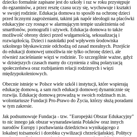
dziecko formalnie zapisane jest do szkoły i raz w roku przystępuje
do egzaminów, a przez resztę czasu uczy się, wychowuje i kształci
w swojej rodzinie. Edukacja domowa to sposób na ochronę dzieci
przed licznymi zagrożeniami, takimi jak napór ideologii na placówki
edukacyjne czy rosnące w alarmującym tempie uzależnienia od
smartfonów, pornografii i używek. Edukacja domowa to także
możliwość obrony dzieci przed wulgarnością, seksualizacją i
rozwiązłością. Dzieci i nastolatki pod wpływem środowiska
szkolnego błyskawicznie odchodzą od zasad moralnych. Przejście
do edukacji domowej umożliwia nie tylko ochronę dzieci, ale
również zacieśnianie więzi w rodzinie. To szczególnie ważne, gdyż
w dzisiejszych czasach mamy do czynienia z silną polaryzacją
społeczeństwa oraz rozbijaniem relacji rodzinnych i więzi
międzypokoleniowych.
Obecnie istnieje w Polsce wiele szkół i instytucji, które wspierają
edukację domową, a sam ruch edukacji domowej dynamicznie się
rozwija. Edukację domową prowadzą w swoich rodzinach m.in.
wolontariusze Fundacji Pro-Prawo do Życia, którzy służą poradami
w tym zakresie.
Jak podsumowuje Fundacja - tzw. "Europejski Obszar Edukacyjny"
to nic innego jak obszar wynaradawiania Polaków oraz innych
narodów Europy i pozbawiania dziedzictwa wynikającego z
lokalnej tożsamości i dorobku cywilizacji chrześcijańskiej. Politycy