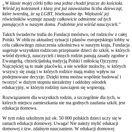
„W klasie mojej córki tylko ona jedna chodzi jeszcze do kościoła.
Wśród jej koleżanek z klasy jest już zauważalna liczba dziewcząt,
które twierdzą, że są LGBT, biseksualne itp. Większość jej
rówieśników wyznaje zasady całkowicie odmienne od tych
panujących w naszym domu. Podobnie jest wśród nauczycieli."
Takich świadectw trafia do Fundacji mnóstwo, od rodziców z całej
Polski. W obliczu aktualnej sytuacji i planów europejskiego lobby w
celu całkowitego zniszczenia szkolnictwa w naszym kraju, Fundacja
sugeruje wszystkim rodzicom przepisanie dzieci do szkół, w których
wśród dyrekcji, nauczycieli i innych rodzin panują zasady zgodne z
Ewangelią, chrześcijańską tradycją Polski i miłością Ojczyzny.
Najczęściej są to małe placówki, a nie wielkie molochy, w których
wszyscy się znają i w których rodzice mają realny wpływ na
podejmowane decyzje. Dzięki temu można wspólnie budować i
tworzyć w dużym stopniu niezależny i oddolny ośrodek
edukacyjny, w którym rodziny nawzajem się wspierają.
Rozwiązaniem dla wszystkich rodzin, a szczególnie dla tych, w
których miejscu zamieszkania nie ma godnych zaufania szkół, jest
edukacja domowa.
W tym roku szkolnym już ok. 50 000 polskich dzieci uczy się w
ramach edukacji domowej. Uwaga! Nie należy mylić edukacji
domowej z tzw. zdalnym nauczaniem. W edukacji domowej