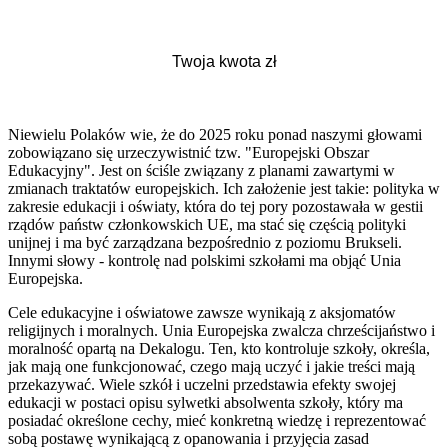
Niewielu Polaków wie, że do 2025 roku ponad naszymi głowami
zobowiązano się urzeczywistnić tzw. "Europejski Obszar
Edukacyjny". Jest on ściśle związany z planami zawartymi w
zmianach traktatów europejskich. Ich założenie jest takie: polityka w
zakresie edukacji i oświaty, która do tej pory pozostawała w gestii
rządów państw członkowskich UE, ma stać się częścią polityki
unijnej i ma być zarządzana bezpośrednio z poziomu Brukseli.
Innymi słowy - kontrolę nad polskimi szkołami ma objąć Unia
Europejska.
Cele edukacyjne i oświatowe zawsze wynikają z aksjomatów
religijnych i moralnych. Unia Europejska zwalcza chrześcijaństwo i
moralność opartą na Dekalogu. Ten, kto kontroluje szkoły, określa,
jak mają one funkcjonować, czego mają uczyć i jakie treści mają
przekazywać. Wiele szkół i uczelni przedstawia efekty swojej
edukacji w postaci opisu sylwetki absolwenta szkoły, który ma
posiadać określone cechy, mieć konkretną wiedzę i reprezentować
sobą postawę wynikającą z opanowania i przyjęcia zasad