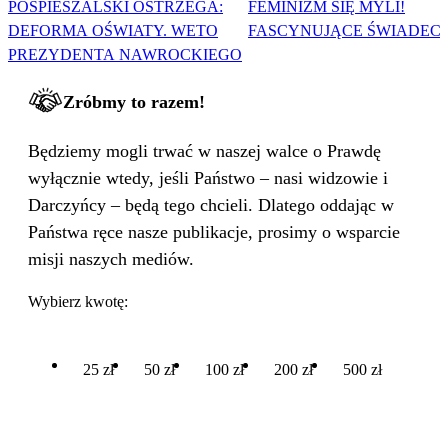
POSPIESZALSKI OSTRZEGA:
FEMINIZM SIĘ MYLI!
DEFORMA OŚWIATY. WETO
FASCYNUJĄCE ŚWIADEC
PREZYDENTA NAWROCKIEGO
Zróbmy to razem!
Będziemy mogli trwać w naszej walce o Prawdę
wyłącznie wtedy, jeśli Państwo – nasi widzowie i
Darczyńcy – będą tego chcieli. Dlatego oddając w
Państwa ręce nasze publikacje, prosimy o wsparcie
misji naszych mediów.
Wybierz kwotę:
25 zł
50 zł
100 zł
200 zł
500 zł