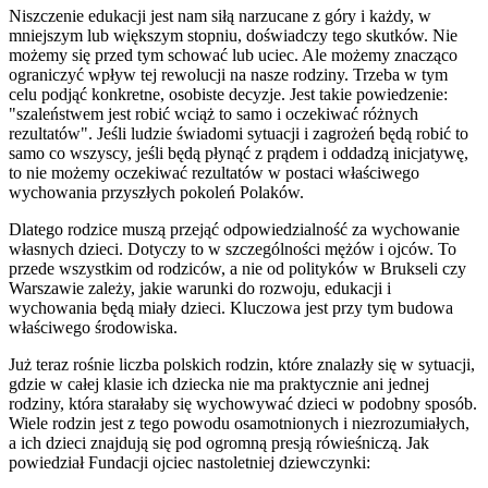
Niszczenie edukacji jest nam siłą narzucane z góry i każdy, w
mniejszym lub większym stopniu, doświadczy tego skutków. Nie
możemy się przed tym schować lub uciec. Ale możemy znacząco
ograniczyć wpływ tej rewolucji na nasze rodziny. Trzeba w tym
celu podjąć konkretne, osobiste decyzje. Jest takie powiedzenie:
"szaleństwem jest robić wciąż to samo i oczekiwać różnych
rezultatów". Jeśli ludzie świadomi sytuacji i zagrożeń będą robić to
samo co wszyscy, jeśli będą płynąć z prądem i oddadzą inicjatywę,
to nie możemy oczekiwać rezultatów w postaci właściwego
wychowania przyszłych pokoleń Polaków.
Dlatego rodzice muszą przejąć odpowiedzialność za wychowanie
własnych dzieci. Dotyczy to w szczególności mężów i ojców. To
przede wszystkim od rodziców, a nie od polityków w Brukseli czy
Warszawie zależy, jakie warunki do rozwoju, edukacji i
wychowania będą miały dzieci. Kluczowa jest przy tym budowa
właściwego środowiska.
Już teraz rośnie liczba polskich rodzin, które znalazły się w sytuacji,
gdzie w całej klasie ich dziecka nie ma praktycznie ani jednej
rodziny, która starałaby się wychowywać dzieci w podobny sposób.
Wiele rodzin jest z tego powodu osamotnionych i niezrozumiałych,
a ich dzieci znajdują się pod ogromną presją rówieśniczą. Jak
powiedział Fundacji ojciec nastoletniej dziewczynki: