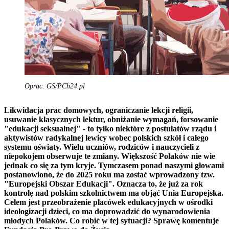
Oprac. GS/PCh24.pl
Likwidacja prac domowych, ograniczanie lekcji religii,
usuwanie klasycznych lektur, obniżanie wymagań, forsowanie
"edukacji seksualnej" - to tylko niektóre z postulatów rządu i
aktywistów radykalnej lewicy wobec polskich szkół i całego
systemu oświaty. Wielu uczniów, rodziców i nauczycieli z
niepokojem obserwuje te zmiany. Większość Polaków nie wie
jednak co się za tym kryje. Tymczasem ponad naszymi głowami
postanowiono, że do 2025 roku ma zostać wprowadzony tzw.
"Europejski Obszar Edukacji". Oznacza to, że już za rok
kontrolę nad polskim szkolnictwem ma objąć Unia Europejska.
Celem jest przeobrażenie placówek edukacyjnych w ośrodki
ideologizacji dzieci, co ma doprowadzić do wynarodowienia
młodych Polaków. Co robić w tej sytuacji? Sprawę komentuje