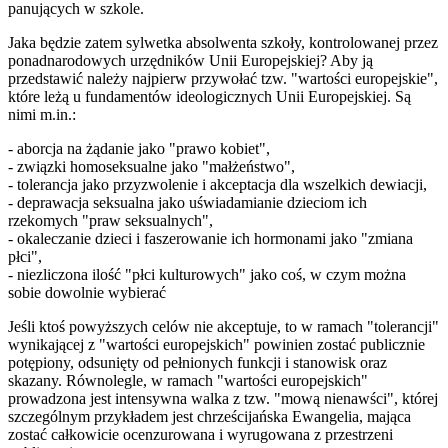
panujących w szkole.
Jaka będzie zatem sylwetka absolwenta szkoły, kontrolowanej przez
ponadnarodowych urzędników Unii Europejskiej? Aby ją
przedstawić należy najpierw przywołać tzw. "wartości europejskie",
które leżą u fundamentów ideologicznych Unii Europejskiej. Są
nimi m.in.:
- aborcja na żądanie jako "prawo kobiet",
- związki homoseksualne jako "małżeństwo",
- tolerancja jako przyzwolenie i akceptacja dla wszelkich dewiacji,
- deprawacja seksualna jako uświadamianie dzieciom ich
rzekomych "praw seksualnych",
- okaleczanie dzieci i faszerowanie ich hormonami jako "zmiana
płci",
- niezliczona ilość "płci kulturowych" jako coś, w czym można
sobie dowolnie wybierać
Jeśli ktoś powyższych celów nie akceptuje, to w ramach "tolerancji"
wynikającej z "wartości europejskich" powinien zostać publicznie
potępiony, odsunięty od pełnionych funkcji i stanowisk oraz
skazany. Równolegle, w ramach "wartości europejskich"
prowadzona jest intensywna walka z tzw. "mową nienawści", której
szczególnym przykładem jest chrześcijańska Ewangelia, mająca
zostać całkowicie ocenzurowana i wyrugowana z przestrzeni