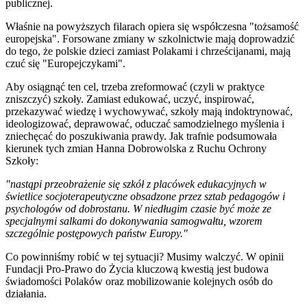
publicznej.
Właśnie na powyższych filarach opiera się współczesna "tożsamość
europejska". Forsowane zmiany w szkolnictwie mają doprowadzić
do tego, że polskie dzieci zamiast Polakami i chrześcijanami, mają
czuć się "Europejczykami".
Aby osiągnąć ten cel, trzeba zreformować (czyli w praktyce
zniszczyć) szkoły. Zamiast edukować, uczyć, inspirować,
przekazywać wiedzę i wychowywać, szkoły mają indoktrynować,
ideologizować, deprawować, oduczać samodzielnego myślenia i
zniechęcać do poszukiwania prawdy. Jak trafnie podsumowała
kierunek tych zmian Hanna Dobrowolska z Ruchu Ochrony
Szkoły:
"nastąpi przeobrażenie się szkół z placówek edukacyjnych w
świetlice socjoterapeutyczne obsadzone przez sztab pedagogów i
psychologów od dobrostanu. W niedługim czasie być może ze
specjalnymi salkami do dokonywania samogwałtu, wzorem
szczególnie postępowych państw Europy."
Co powinniśmy robić w tej sytuacji? Musimy walczyć. W opinii
Fundacji Pro-Prawo do Życia kluczową kwestią jest budowa
świadomości Polaków oraz mobilizowanie kolejnych osób do
działania.