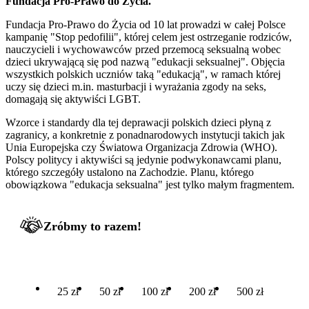
Fundacja Pro-Prawo do Życia.
Fundacja Pro-Prawo do Życia od 10 lat prowadzi w całej Polsce
kampanię "Stop pedofilii", której celem jest ostrzeganie rodziców,
nauczycieli i wychowawców przed przemocą seksualną wobec
dzieci ukrywającą się pod nazwą "edukacji seksualnej". Objęcia
wszystkich polskich uczniów taką "edukacją", w ramach której
uczy się dzieci m.in. masturbacji i wyrażania zgody na seks,
domagają się aktywiści LGBT.
Wzorce i standardy dla tej deprawacji polskich dzieci płyną z
zagranicy, a konkretnie z ponadnarodowych instytucji takich jak
Unia Europejska czy Światowa Organizacja Zdrowia (WHO).
Polscy politycy i aktywiści są jedynie podwykonawcami planu,
którego szczegóły ustalono na Zachodzie. Planu, którego
obowiązkowa "edukacja seksualna" jest tylko małym fragmentem.
Zróbmy to razem!
25 zł
50 zł
100 zł
200 zł
500 zł