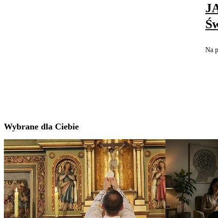
J
Św
Na 
Wybrane dla Ciebie