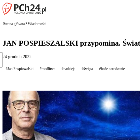
Strona główna
Wiadomości
JAN POSPIESZALSKI przypomina. Światłość
24 grudnia 2022
#Jan Pospieszalski
#modlitwa
#nadzieja
#święta
#boże narodzenie