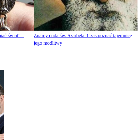
iać świat” –
Znamy cuda św. Szarbela. Czas poznać tajemnicę
jego modlitwy