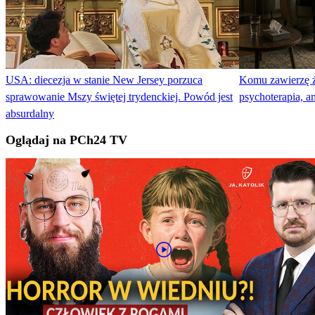
USA: diecezja w stanie New Jersey porzuca
Komu zawierzę ż
sprawowanie Mszy świętej trydenckiej. Powód jest
psychoterapia, an
absurdalny
Oglądaj na PCh24 TV