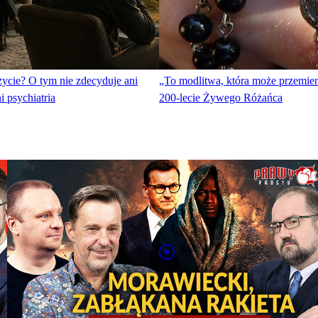
ycie? O tym nie zdecyduje ani
„To modlitwa, która może przemien
i psychiatria
200-lecie Żywego Różańca