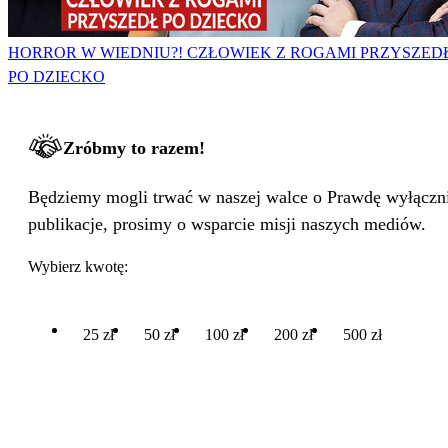
HORROR W WIEDNIU?! CZŁOWIEK Z ROGAMI PRZYSZED
PO DZIECKO
Zróbmy to razem!
Będziemy mogli trwać w naszej walce o Prawdę wyłącznie
publikacje, prosimy o wsparcie misji naszych mediów.
Wybierz kwotę:
25 zł
50 zł
100 zł
200 zł
500 zł