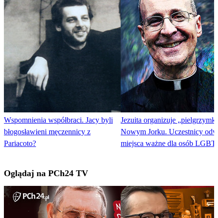
Wspomnienia współbraci. Jacy byli
Jezuita organizuje „pielgrzymk
błogosławieni męczennicy z
Nowym Jorku. Uczestnicy odw
Pariacoto?
miejsca ważne dla osób LGBT
Oglądaj na PCh24 TV