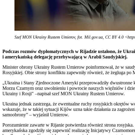
Szef MON Ukrainy Rustem Umierov, fot. Mil.gov.ua, CC BY 4.0 <https
Podczas rozmów dyplomatycznych w Rijadzie ustalono, że Ukrain
i amerykańską delegację przebywającą w Arabii Saudyjskiej.
Minister obrony Ukrainy Rustem Umierow poinformował, że w saudyjs
Rosyjskiej. Obie strony konfliktu zapewniły również, że żegluga 
„Ukraina i Stany Zjednoczone Ameryki przeprowadziły dwustronne kons
Morzu Czarnym oraz uwolnieniu i powrocie naszych więźniów i dzieci
Ukrainy i Rosji" –napisał szef MON Ukrainy Rustem Umierow.
Ukraina jednak zastrzega, że ewentualne ruchy rosyjskich okrętów 
wskazuje, że w takiej sytuacji Kijów uzna takie działania za zagro
samoobrony” – wyjaśnił Umierow.
Porozumienie zawarte w Rijanie potwierdza również strona rosyjska
amerykańska zgodziły się zapewnić realizację Inicjatywy Czarnomor