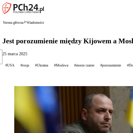
Strona główna
Wiadomości
Jest porozumienie między Kijowem a Mosk
25 marca 2025
#USA
#rosja
#Ukraina
#Moskwa
#morze czarne
#porozumienie
#Do