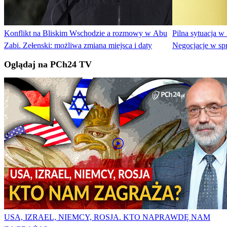
Konflikt na Bliskim Wschodzie a rozmowy w Abu
Pilna sytuacja w 
Zabi. Zełenski: możliwa zmiana miejsca i daty
Negocjacje w sp
Oglądaj na PCh24 TV
USA, IZRAEL, NIEMCY, ROSJA. KTO NAPRAWDĘ NAM