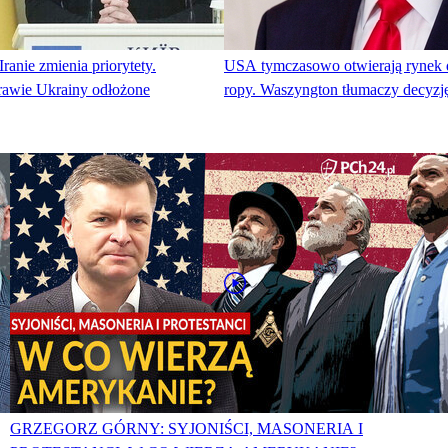
Iranie zmienia priorytety.
USA tymczasowo otwierają rynek dl
rawie Ukrainy odłożone
ropy. Waszyngton tłumaczy decyzję 
GRZEGORZ GÓRNY: SYJONIŚCI, MASONERIA I