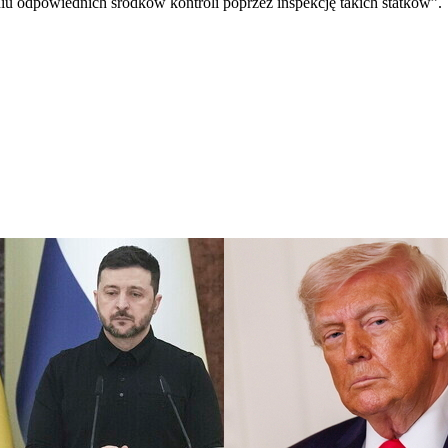
 odpowiednich środków kontroli poprzez inspekcję takich statków”.