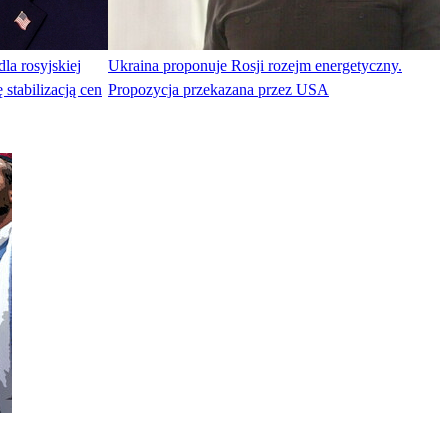
a rosyjskiej
Ukraina proponuje Rosji rozejm energetyczny.
stabilizacją cen
Propozycja przekazana przez USA