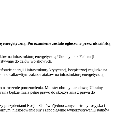
ę energetyczną. Porozumienie zostało ogłoszone przez ukraińską
w na infrastrukturę energetyczną Ukrainy oraz Federacji
orzystywane do celów wojskowych.
twie energii i infrastruktury krytycznej, bezpiecznej żegludze na
nie o całkowitym zakazie ataków na infrastrukturę energetyczną
ko naruszenie porozumienia. Minister obrony narodowej Ukrainy
raina będzie miała pełne prawo do skorzystania z prawa do
y prezydentami Rosji i Stanów Zjednoczonych, strony rosyjska i
zarnym, niestosowanie siły i zapobieganie wykorzystywaniu statków