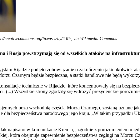
://creativecommons.org/licenses/by/4.0>, via Wikimedia Commons
a i Rosja powstrzymają się od wszelkich ataków na infrastruktur
kim Rijadzie podjęto zobowiązanie o zakończeniu jakichkolwiek atakó
po Morzu Czarnym będzie bezpieczna, a statki handlowe nie będą wyk
ultacje techniczne w Rijadzie, które koncentrowały się na bezpieczeńs
. (...) Wszystkie strony zgodziły się wdrożyć prezydenckie porozumie
wojennych poza wschodnią częścią Morza Czarnego, zostaną uznane ja
żenie dla bezpieczeństwa narodowego jego kraju. „W takim przypadku Uk
. Jak napisano w komunikacie Kremla, „zgodnie z porozumieniem międz
skiej, która obejmuje zapewnienie bezpieczeństwa żeglugi na Morzu C