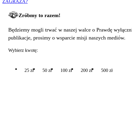
ZAGRAŻA?
Zróbmy to razem!
Będziemy mogli trwać w naszej walce o Prawdę wyłącznie
publikacje, prosimy o wsparcie misji naszych mediów.
Wybierz kwotę:
25 zł
50 zł
100 zł
200 zł
500 zł