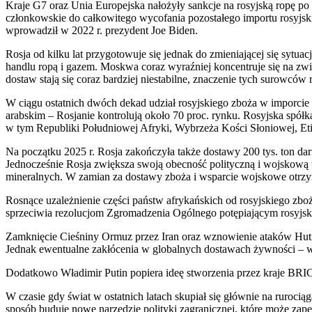
Kraje G7 oraz Unia Europejska nałożyły sankcje na rosyjską ropę po
członkowskie do całkowitego wycofania pozostałego importu rosyjsk
wprowadził w 2022 r. prezydent Joe Biden.
Rosja od kilku lat przygotowuje się jednak do zmieniającej się sytua
handlu ropą i gazem. Moskwa coraz wyraźniej koncentruje się na zw
dostaw stają się coraz bardziej niestabilne, znaczenie tych surowcó
W ciągu ostatnich dwóch dekad udział rosyjskiego zboża w imporcie p
arabskim – Rosjanie kontrolują około 70 proc. rynku. Rosyjska spó
w tym Republiki Południowej Afryki, Wybrzeża Kości Słoniowej, Et
Na początku 2025 r. Rosja zakończyła także dostawy 200 tys. ton da
Jednocześnie Rosja zwiększa swoją obecność polityczną i wojskową
mineralnych. W zamian za dostawy zboża i wsparcie wojskowe otrzy
Rosnące uzależnienie części państw afrykańskich od rosyjskiego zb
sprzeciwia rezolucjom Zgromadzenia Ogólnego potępiającym rosyjską
Zamknięcie Cieśniny Ormuz przez Iran oraz wznowienie ataków Huti
Jednak ewentualne zakłócenia w globalnych dostawach żywności – w
Dodatkowo Władimir Putin popiera ideę stworzenia przez kraje BRI
W czasie gdy świat w ostatnich latach skupiał się głównie na ruro
sposób buduje nowe narzędzie polityki zagranicznej, które może za