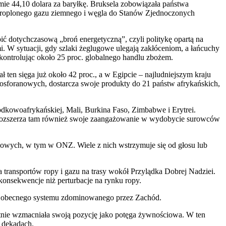
mie 44,10 dolara za baryłkę. Bruksela zobowiązała państwa
 skroplonego gazu ziemnego i węgla do Stanów Zjednoczonych
pić dotychczasową „broń energetyczną”, czyli politykę opartą na
. W sytuacji, gdy szlaki żeglugowe ulegają zakłóceniom, a łańcuchy
 kontrolując około 25 proc. globalnego handlu zbożem.
 ten sięga już około 42 proc., a w Egipcie – najludniejszym kraju
osforanowych, dostarcza swoje produkty do 21 państw afrykańskich,
odkowoafrykańskiej, Mali, Burkina Faso, Zimbabwe i Erytrei.
a rozszerza tam również swoje zaangażowanie w wydobycie surowców
odowych, w tym w ONZ. Wiele z nich wstrzymuje się od głosu lub
ransportów ropy i gazu na trasy wokół Przylądka Dobrej Nadziei.
nsekwencje niż perturbacje na rynku ropy.
la obecnego systemu zdominowanego przez Zachód.
ntnie wzmacniała swoją pozycję jako potęga żywnościowa. W ten
 dekadach.