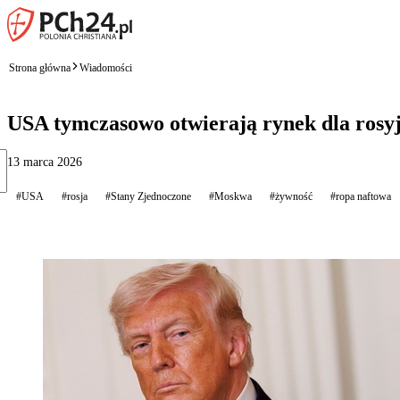
Strona główna
Wiadomości
USA tymczasowo otwierają rynek dla rosyjs
13 marca 2026
#USA
#rosja
#Stany Zjednoczone
#Moskwa
#żywność
#ropa naftowa