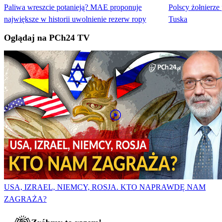
Paliwa wreszcie potanieją? MAE proponuje
Polscy żołnierze 
największe w historii uwolnienie rezerw ropy
Tuska
Oglądaj na PCh24 TV
USA, IZRAEL, NIEMCY, ROSJA. KTO NAPRAWDĘ NAM
ZAGRAŻA?