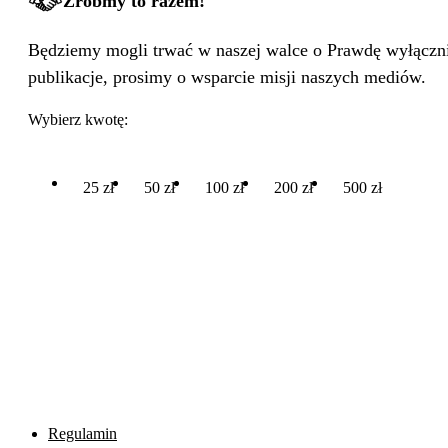
Zróbmy to razem!
Będziemy mogli trwać w naszej walce o Prawdę wyłącznie
publikacje, prosimy o wsparcie misji naszych mediów.
Wybierz kwotę:
25 zł
50 zł
100 zł
200 zł
500 zł
Regulamin