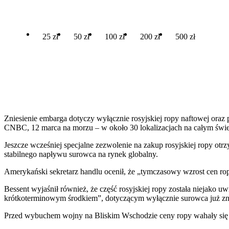
25 zł
50 zł
100 zł
200 zł
500 zł
Zniesienie embarga dotyczy wyłącznie rosyjskiej ropy naftowej ora
CNBC, 12 marca na morzu – w około 30 lokalizacjach na całym świeci
Jeszcze wcześniej specjalne zezwolenie na zakup rosyjskiej ropy ot
stabilnego napływu surowca na rynek globalny.
Amerykański sekretarz handlu ocenił, że „tymczasowy wzrost cen ropy
Bessent wyjaśnił również, że część rosyjskiej ropy została niejak
krótkoterminowym środkiem”, dotyczącym wyłącznie surowca już zna
Przed wybuchem wojny na Bliskim Wschodzie ceny ropy wahały się m