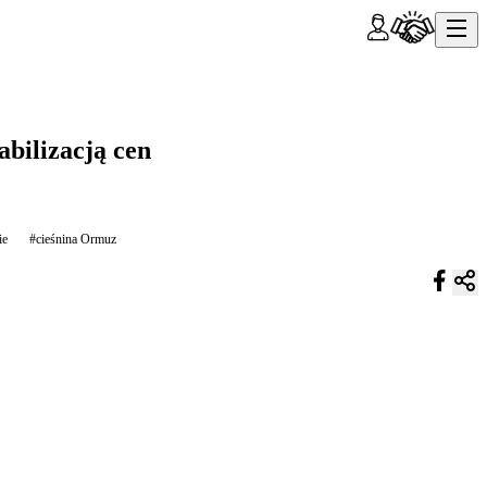
bilizacją cen
ie
#cieśnina Ormuz