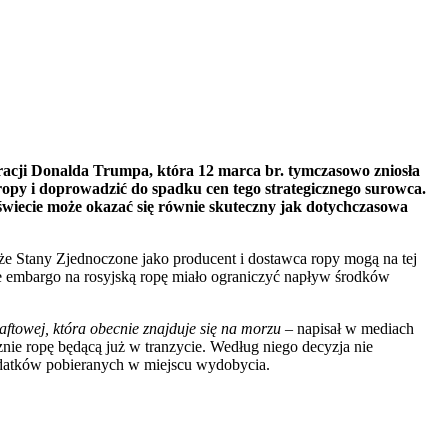
racji Donalda Trumpa, która 12 marca br. tymczasowo zniosła
py i doprowadzić do spadku cen tego strategicznego surowca.
iecie może okazać się równie skuteczny jak dotychczasowa
 że Stany Zjednoczone jako producent i dostawca ropy mogą na tej
sze embargo na rosyjską ropę miało ograniczyć napływ środków
ftowej, która obecnie znajduje się na morzu
– napisał w mediach
znie ropę będącą już w tranzycie. Według niego decyzja nie
odatków pobieranych w miejscu wydobycia.