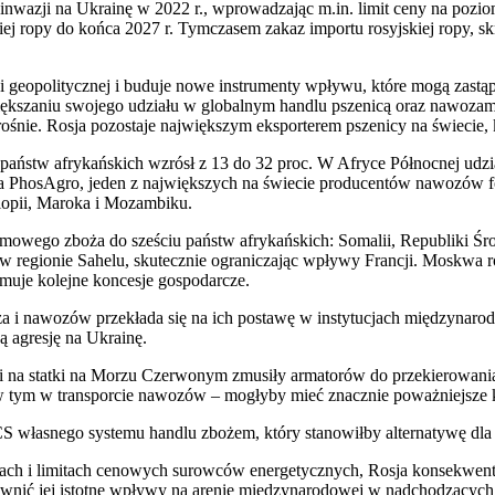
 inwazji na Ukrainę w 2022 r., wprowadzając m.in. limit ceny na pozio
iej ropy do końca 2027 r. Tymczasem zakaz importu rosyjskiej ropy,
cji geopolitycznej i buduje nowe instrumenty wpływu, które mogą zastą
iększaniu swojego udziału w globalnym handlu pszenicą oraz nawozami
w rośnie. Rosja pozostaje największym eksporterem pszenicy na świecie,
aństw afrykańskich wzrósł z 13 do 32 proc. W Afryce Północnej udział
łka PhosAgro, jeden z największych na świecie producentów nawozów f
iopii, Maroka i Mozambiku.
rmowego zboża do sześciu państw afrykańskich: Somalii, Republiki Śr
 w regionie Sahelu, skutecznie ograniczając wpływy Francji. Moskw
muje kolejne koncesje gospodarcze.
oża i nawozów przekłada się na ich postawę w instytucjach międzynar
 agresję na Ukrainę.
 na statki na Morzu Czerwonym zmusiły armatorów do przekierowania t
 tym w transporcie nawozów – mogłyby mieć znacznie poważniejsze ko
CS własnego systemu handlu zbożem, który stanowiłby alternatywę d
ciągach i limitach cenowych surowców energetycznych, Rosja konsekwe
pewnić jej istotne wpływy na arenie międzynarodowej w nadchodzących