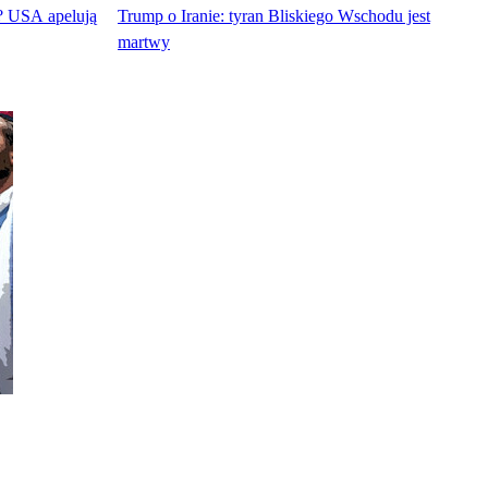
u? USA apelują
Trump o Iranie: tyran Bliskiego Wschodu jest
martwy