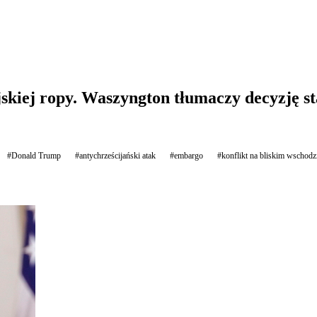
kiej ropy. Waszyngton tłumaczy decyzję sta
#Donald Trump
#antychrześcijański atak
#embargo
#konflikt na bliskim wschodz