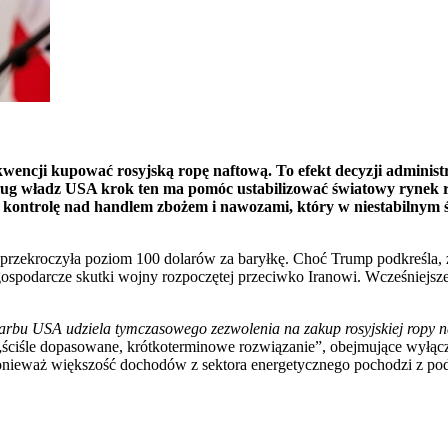
encji kupować rosyjską ropę naftową. To efekt decyzji administ
ug władz USA krok ten ma pomóc ustabilizować światowy rynek ro
ntrolę nad handlem zbożem i nawozami, który w niestabilnym św
nt przekroczyła poziom 100 dolarów za baryłkę. Choć Trump podkreśla,
yć gospodarcze skutki wojny rozpoczętej przeciwko Iranowi. Wcześniej
arbu USA udziela tymczasowego zezwolenia na zakup rosyjskiej ropy na
o „ściśle dopasowane, krótkoterminowe rozwiązanie”, obejmujące wyłąc
ponieważ większość dochodów z sektora energetycznego pochodzi z p