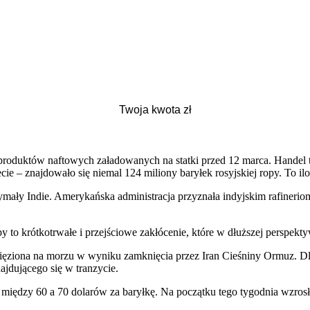
z produktów naftowych załadowanych na statki przed 12 marca. Handel
e – znajdowało się niemal 124 miliony baryłek rosyjskiej ropy. To i
rzymały Indie. Amerykańska administracja przyznała indyjskim rafineri
 to krótkotrwałe i przejściowe zakłócenie, które w dłuższej perspekt
o uwięziona na morzu w wyniku zamknięcia przez Iran Cieśniny Ormuz.
jdującego się w tranzycie.
iędzy 60 a 70 dolarów za baryłkę. Na początku tego tygodnia wzrosł