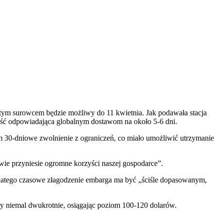
 tym surowcem będzie możliwy do 11 kwietnia. Jak podawała stacja
lość odpowiadająca globalnym dostawom na około 5-6 dni.
om 30-dniowe zwolnienie z ograniczeń, co miało umożliwić utrzymanie
ywie przyniesie ogromne korzyści naszej gospodarce”.
 Dlatego czasowe złagodzenie embarga ma być „ściśle dopasowanym,
y niemal dwukrotnie, osiągając poziom 100-120 dolarów.