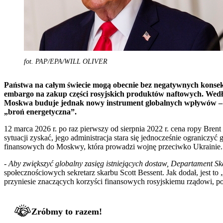
fot. PAP/EPA/WILL OLIVER
Państwa na całym świecie mogą obecnie bez negatywnych konsekw
embargo na zakup części rosyjskich produktów naftowych. Wedł
Moskwa buduje jednak nowy instrument globalnych wpływów – ko
„broń energetyczna”.
12 marca 2026 r. po raz pierwszy od sierpnia 2022 r. cena ropy Bre
sytuacji zyskać, jego administracja stara się jednocześnie ogranicz
finansowych do Moskwy, która prowadzi wojnę przeciwko Ukrainie.
-
Aby zwiększyć globalny zasięg istniejących dostaw, Departament Sk
społecznościowych sekretarz skarbu Scott Bessent. Jak dodał, jest t
przyniesie znaczących korzyści finansowych rosyjskiemu rządowi, 
Zróbmy to razem!