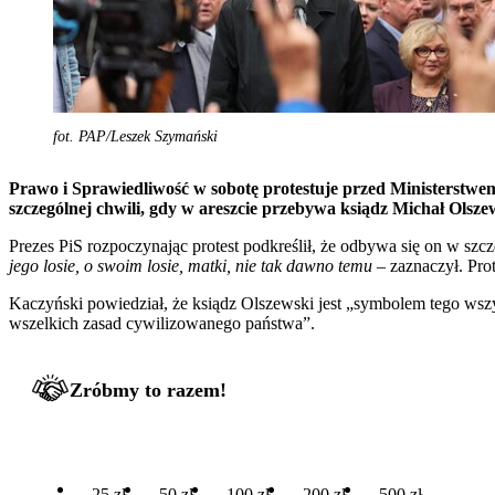
fot. PAP/Leszek Szymański
Prawo i Sprawiedliwość w sobotę protestuje przed Ministerstwe
szczególnej chwili, gdy w areszcie przebywa ksiądz Michał Olsze
Prezes PiS rozpoczynając protest podkreślił, że odbywa się on w szcz
jego losie, o swoim losie, matki, nie tak dawno temu
– zaznaczył. Pro
Kaczyński powiedział, że ksiądz Olszewski jest „symbolem tego wszys
wszelkich zasad cywilizowanego państwa”.
Zróbmy to razem!
25 zł
50 zł
100 zł
200 zł
500 zł