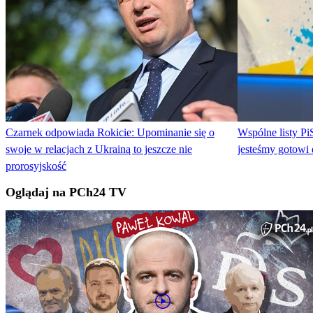
Czarnek odpowiada Rokicie: Upominanie się o
Wspólne listy Pi
swoje w relacjach z Ukrainą to jeszcze nie
jesteśmy gotowi
prorosyjskość
Oglądaj na PCh24 TV