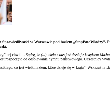
m Sprawiedliwości w Warszawie pod hasłem „StopPatoWładzy”. Pre
wski.
ególnej chwili. -
Sądzę, że (...) wielu z nas jest dzisiaj z księdzem Mi
test rozpoczęto od odśpiewania hymnu państwowego. Uczestnicy wydarz
tkiego, co jest wielkim złem, które dzieje się w kraju”. Wskazał na „