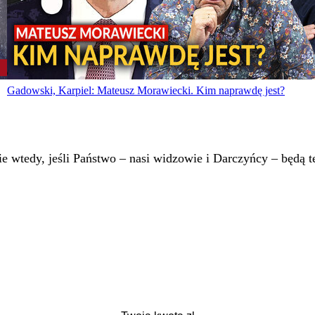
Gadowski, Karpiel: Mateusz Morawiecki. Kim naprawdę jest?
 wtedy, jeśli Państwo – nasi widzowie i Darczyńcy – będą te