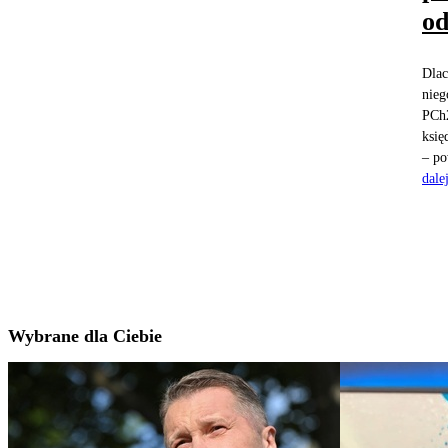
o
Dlac
nieg
PCh2
księ
– po
dale
Wybrane dla Ciebie