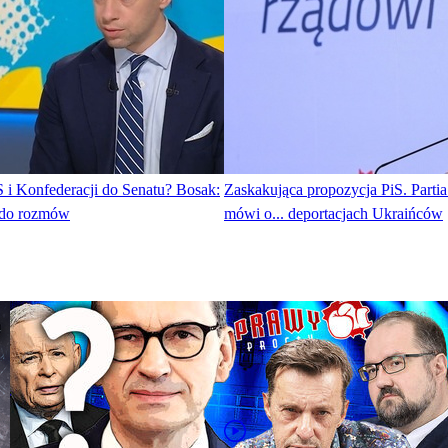
S i Konfederacji do Senatu? Bosak:
Zaskakująca propozycja PiS. Parti
 do rozmów
mówi o... deportacjach Ukraińców