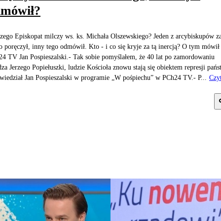
dmówił?
zego Episkopat milczy ws. ks. Michała Olszewskiego? Jeden z arcybiskupów z
o poręczył, inny tego odmówił. Kto - i co się kryje za tą inercją? O tym mówił
4 TV Jan Pospieszalski.- Tak sobie pomyślałem, że 40 lat po zamordowaniu
dza Jerzego Popiełuszki, ludzie Kościoła znowu stają się obiektem represji pańs
wiedział Jan Pospieszalski w programie „W pośpiechu” w PCh24 TV.- P...
Czyt
j