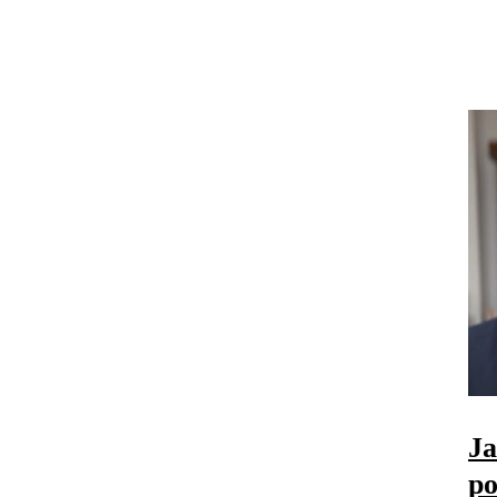
Ja
po