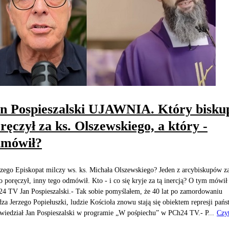
n Pospieszalski UJAWNIA. Który bisku
ręczył za ks. Olszewskiego, a który -
dmówił?
zego Episkopat milczy ws. ks. Michała Olszewskiego? Jeden z arcybiskupów z
o poręczył, inny tego odmówił. Kto - i co się kryje za tą inercją? O tym mówił
4 TV Jan Pospieszalski.- Tak sobie pomyślałem, że 40 lat po zamordowaniu
dza Jerzego Popiełuszki, ludzie Kościoła znowu stają się obiektem represji pańs
wiedział Jan Pospieszalski w programie „W pośpiechu” w PCh24 TV.- P...
Czyt
j