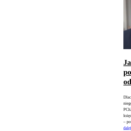
Ja
po
o
Dlac
nieg
PCh2
księ
– po
dale