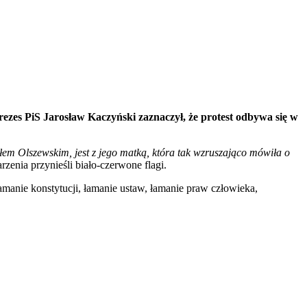
zes PiS Jarosław Kaczyński zaznaczył, że protest odbywa się w
chałem Olszewskim, jest z jego matką, która tak wzruszająco mówiła o
enia przynieśli biało-czerwone flagi.
łamanie konstytucji, łamanie ustaw, łamanie praw człowieka,