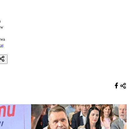
a
 w
twa
aj