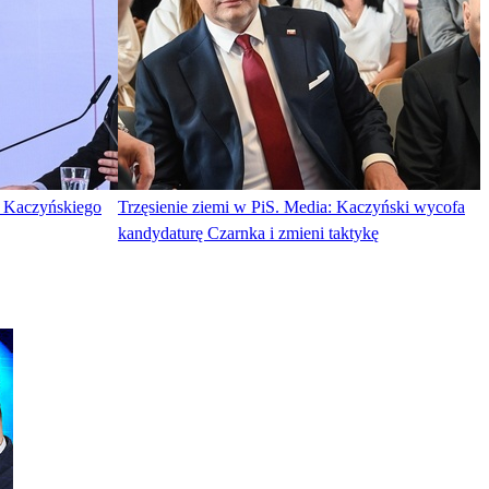
a Kaczyńskiego
Trzęsienie ziemi w PiS. Media: Kaczyński wycofa
kandydaturę Czarnka i zmieni taktykę