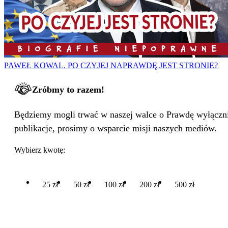
PAWEŁ KOWAL. PO CZYJEJ NAPRAWDĘ JEST STRONIE?
Zróbmy to razem!
Będziemy mogli trwać w naszej walce o Prawdę wyłącznie
publikacje, prosimy o wsparcie misji naszych mediów.
Wybierz kwotę:
25 zł
50 zł
100 zł
200 zł
500 zł