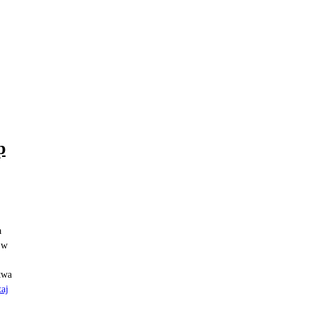
p
a
 w
twa
aj