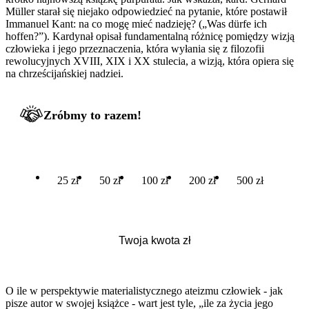
Müller starał się niejako odpowiedzieć na pytanie, które postawił
Immanuel Kant: na co mogę mieć nadzieję? („Was dürfe ich
hoffen?”). Kardynał opisał fundamentalną różnicę pomiędzy wizją
człowieka i jego przeznaczenia, która wyłania się z filozofii
rewolucyjnych XVIII, XIX i XX stulecia, a wizją, która opiera się
na chrześcijańskiej nadziei.
Zróbmy to razem!
25 zł
50 zł
100 zł
200 zł
500 zł
O ile w perspektywie materialistycznego ateizmu człowiek - jak
pisze autor w swojej książce - wart jest tyle, „ile za życia jego