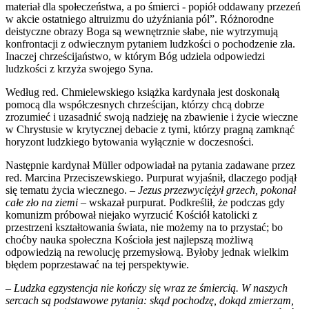
materiał dla społeczeństwa, a po śmierci - popiół oddawany przezeń
w akcie ostatniego altruizmu do użyźniania pól”. Różnorodne
deistyczne obrazy Boga są wewnętrznie słabe, nie wytrzymują
konfrontacji z odwiecznym pytaniem ludzkości o pochodzenie zła.
Inaczej chrześcijaństwo, w którym Bóg udziela odpowiedzi
ludzkości z krzyża swojego Syna.
Według red. Chmielewskiego książka kardynała jest doskonałą
pomocą dla współczesnych chrześcijan, którzy chcą dobrze
zrozumieć i uzasadnić swoją nadzieję na zbawienie i życie wieczne
w Chrystusie w krytycznej debacie z tymi, którzy pragną zamknąć
horyzont ludzkiego bytowania wyłącznie w doczesności.
Następnie kardynał Müller odpowiadał na pytania zadawane przez
red. Marcina Przeciszewskiego. Purpurat wyjaśnił, dlaczego podjął
się tematu życia wiecznego. –
Jezus przezwyciężył grzech, pokonał
całe zło na ziemi
– wskazał purpurat. Podkreślił, że podczas gdy
komunizm próbował niejako wyrzucić Kościół katolicki z
przestrzeni kształtowania świata, nie możemy na to przystać; bo
choćby nauka społeczna Kościoła jest najlepszą możliwą
odpowiedzią na rewolucję przemysłową. Byłoby jednak wielkim
błędem poprzestawać na tej perspektywie.
–
Ludzka egzystencja nie kończy się wraz ze śmiercią. W naszych
sercach są podstawowe pytania: skąd pochodzę, dokąd zmierzam,