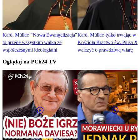
Kard. Müller: "Nowa Ewangelizacja"
Kard. Müller: tylko trwając w ł
to przede wszystkim walka ze
Kościoła Bractwo św. Piusa X
współczesnymi ideologiami
walczyć o prawdziwą wiarę
Oglądaj na PCh24 TV