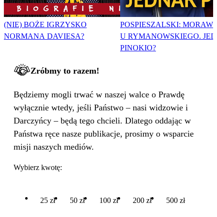
(NIE) BOŻE IGRZYSKO
POSPIESZALSKI: MORAWI
NORMANA DAVIESA?
U RYMANOWSKIEGO. JE
PINOKIO?
Zróbmy to razem!
Będziemy mogli trwać w naszej walce o Prawdę
wyłącznie wtedy, jeśli Państwo – nasi widzowie i
Darczyńcy – będą tego chcieli. Dlatego oddając w
Państwa ręce nasze publikacje, prosimy o wsparcie
misji naszych mediów.
Wybierz kwotę:
25 zł
50 zł
100 zł
200 zł
500 zł