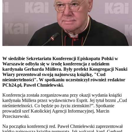
W siedzibie Sekretariatu Konferencji Episkopatu Polski w
Warszawie odbyła się w środę konferencja z udziałem
kardynała Gerharda Müllera. Były prefekt Kongregacji Nauki
Wiary prezentował swoją najnowszą książkę, "Cud
nieśmiertelności". W spotkaniu uczestniczył również redaktor
PCh24.pl, Paweł Chmielewski.
Konferencja została zorganizowana przy okazji wydania książki
kardynała Müllera przez wydawnictwo Esprit. Jej tytuł brzmi „Cud
nieśmiertelności. Co będzie po życiu ziemskim?”. Spotkanie
prowadził szef Katolickiej Agencji Informacyjnej, Marcin
Przeciszewski.
Na początku konferencji red. Paweł Chmielewski zaprezentował
krótko najnowszą książkę purpurata. Jak wskazał, kard. Gerhard