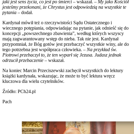
jaki jest sens życia, co jest po śmierci
– wskazał. –
My jako Kościół
jesteśmy przekonani, że Chrystus jest odpowiedzią na wszystkie te
pytania
– dodał.
Kardynał mówił też o rzeczywistości Sądu Ostatecznego i
wiecznego potępiania, odpowiadając na pytanie, jak odnieść się do
koncepcji „powszechnego zbawienia”, według których wszyscy
mają zagwarantowany wstęp do nieba. Tak nie jest. Kardynał
przypomniał, że Bóg gotów jest przebaczyć wszystkie winy, ale do
tego potrzebna jest współpraca człowieka. –
Na przykład św.
Piotrowi przebaczył to, że ten wyparł się Jezusa. Judasz jednak
odrzucił przebaczenie
– wskazał.
Na koniec Marcin Przeciszewski zachęcił wszystkich do lektury
książki kardynała, wskazując, że może to być lektura wręcz
kluczowa dla wielu czytelników.
Źródło: PCh24.pl
Pach