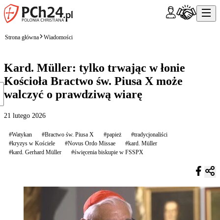
Strona główna
Wiadomości
Kard. Müller: tylko trwając w łonie
Kościoła Bractwo św. Piusa X może
walczyć o prawdziwą wiarę
21 lutego 2026
#Watykan
#Bractwo św. Piusa X
#papież
#tradycjonaliści
#kryzys w Kościele
#Novus Ordo Missae
#kard. Müller
#kard. Gerhard Müller
#święcenia biskupie w FSSPX