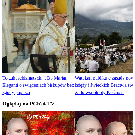
To „akt schizmatycki”. Bp Marian
Watykan publikuje zasady pow
Eleganti o święceniach biskupów bez
księży i świeckich Bractwa św.
zgody papieża
X do wspólnoty Kościoła
Oglądaj na PCh24 TV