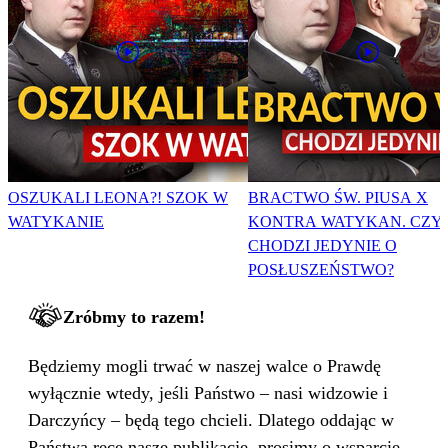
OSZUKALI LEONA?! SZOK W
BRACTWO ŚW. PIUSA X
WATYKANIE
KONTRA WATYKAN. CZY
CHODZI JEDYNIE O
POSŁUSZEŃSTWO?
Zróbmy to razem!
Będziemy mogli trwać w naszej walce o Prawdę
wyłącznie wtedy, jeśli Państwo – nasi widzowie i
Darczyńcy – będą tego chcieli. Dlatego oddając w
Państwa ręce nasze publikacje, prosimy o wsparcie