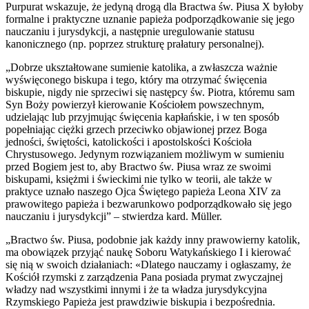
Purpurat wskazuje, że jedyną drogą dla Bractwa św. Piusa X byłoby
formalne i praktyczne uznanie papieża podporządkowanie się jego
nauczaniu i jurysdykcji, a następnie uregulowanie statusu
kanonicznego (np. poprzez strukturę prałatury personalnej).
„Dobrze ukształtowane sumienie katolika, a zwłaszcza ważnie
wyświęconego biskupa i tego, który ma otrzymać święcenia
biskupie, nigdy nie sprzeciwi się następcy św. Piotra, któremu sam
Syn Boży powierzył kierowanie Kościołem powszechnym,
udzielając lub przyjmując święcenia kapłańskie, i w ten sposób
popełniając ciężki grzech przeciwko objawionej przez Boga
jedności, świętości, katolickości i apostolskości Kościoła
Chrystusowego. Jedynym rozwiązaniem możliwym w sumieniu
przed Bogiem jest to, aby Bractwo św. Piusa wraz ze swoimi
biskupami, księżmi i świeckimi nie tylko w teorii, ale także w
praktyce uznało naszego Ojca Świętego papieża Leona XIV za
prawowitego papieża i bezwarunkowo podporządkowało się jego
nauczaniu i jurysdykcji” – stwierdza kard. Müller.
„Bractwo św. Piusa, podobnie jak każdy inny prawowierny katolik,
ma obowiązek przyjąć naukę Soboru Watykańskiego I i kierować
się nią w swoich działaniach: «Dlatego nauczamy i ogłaszamy, że
Kościół rzymski z zarządzenia Pana posiada prymat zwyczajnej
władzy nad wszystkimi innymi i że ta władza jurysdykcyjna
Rzymskiego Papieża jest prawdziwie biskupia i bezpośrednia.