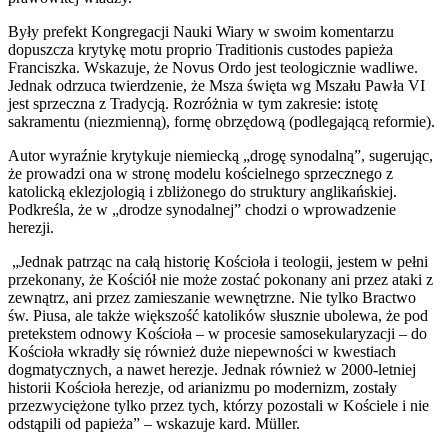
Były prefekt Kongregacji Nauki Wiary w swoim komentarzu
dopuszcza krytykę motu proprio Traditionis custodes papieża
Franciszka. Wskazuje, że Novus Ordo jest teologicznie wadliwe.
Jednak odrzuca twierdzenie, że Msza święta wg Mszału Pawła VI
jest sprzeczna z Tradycją. Rozróżnia w tym zakresie: istotę
sakramentu (niezmienną), formę obrzędową (podlegającą reformie).
Autor wyraźnie krytykuje niemiecką „drogę synodalną”, sugerując,
że prowadzi ona w stronę modelu kościelnego sprzecznego z
katolicką eklezjologią i zbliżonego do struktury anglikańskiej.
Podkreśla, że w „drodze synodalnej” chodzi o wprowadzenie
herezji.
„Jednak patrząc na całą historię Kościoła i teologii, jestem w pełni
przekonany, że Kościół nie może zostać pokonany ani przez ataki z
zewnątrz, ani przez zamieszanie wewnętrzne. Nie tylko Bractwo
św. Piusa, ale także większość katolików słusznie ubolewa, że pod
pretekstem odnowy Kościoła – w procesie samosekularyzacji – do
Kościoła wkradły się również duże niepewności w kwestiach
dogmatycznych, a nawet herezje. Jednak również w 2000-letniej
historii Kościoła herezje, od arianizmu po modernizm, zostały
przezwyciężone tylko przez tych, którzy pozostali w Kościele i nie
odstąpili od papieża” – wskazuje kard. Müller.