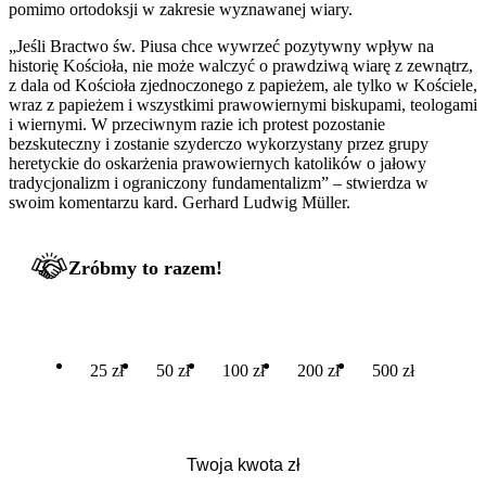
pomimo ortodoksji w zakresie wyznawanej wiary.
„Jeśli Bractwo św. Piusa chce wywrzeć pozytywny wpływ na
historię Kościoła, nie może walczyć o prawdziwą wiarę z zewnątrz,
z dala od Kościoła zjednoczonego z papieżem, ale tylko w Kościele,
wraz z papieżem i wszystkimi prawowiernymi biskupami, teologami
i wiernymi. W przeciwnym razie ich protest pozostanie
bezskuteczny i zostanie szyderczo wykorzystany przez grupy
heretyckie do oskarżenia prawowiernych katolików o jałowy
tradycjonalizm i ograniczony fundamentalizm” – stwierdza w
swoim komentarzu kard. Gerhard Ludwig Müller.
Zróbmy to razem!
25 zł
50 zł
100 zł
200 zł
500 zł