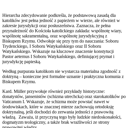
Hierarcha zdecydowanie podkreśla, że podstawową zasadą dla
katolików jest pełna jedność z papieżem w wierze, ale również w
zakresie jurysdykcji oraz posłuszeństwa. Zaznacza, że pełna
przynależność do Kościoła katolickiego zakłada: wspólnotę wiary,
wspólnotę sakramentalną, oraz wspólnotę jurysdykcyjną z
Biskupem Rzymu. Odwołuje się przy tym do nauczania: Soboru
Trydenckiego, I Soboru Watykańskiego oraz II Soboru
Watykańskiego. Wskazuje na kluczowe znaczenie konstytucji
Pastor aeternus I Soboru Watykańskiego, definiującej prymat i
jurysdykcję papieską.
Według purpurata katolikom nie wystarcza materialna zgodność z
doktryną – konieczne jest formalne uznanie i praktyczna komunia z
Biskupem Rzymu.
Kard. Müller przywołuje również przykłady historyczne:
donatystów, jansenistów (schizma utrechcka) oraz starokatolików po
Vaticanum I. Wskazuje, że schizma może powstać nawet w
środowiskach, które w znacznej mierze zachowują ortodoksję
doktrynalną, jeśli dochodzi do zerwania jedności z prawowitą
władzą. Zaważa, iż przyczyną tego były ludzkie niedoskonałości,
dogmatyzm teologiczny, a także brak wrażliwości ze strony
prawowitej władzy.