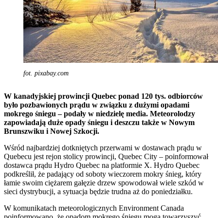
fot. pixabay.com
W kanadyjskiej prowincji Quebec ponad 120 tys. odbiorców
było pozbawionych prądu w związku z dużymi opadami
mokrego śniegu – podały w niedzielę media. Meteorolodzy
zapowiadają duże opady śniegu i deszczu także w Nowym
Brunszwiku i Nowej Szkocji.
Wśród najbardziej dotkniętych przerwami w dostawach prądu w
Quebecu jest rejon stolicy prowincji, Quebec City – poinformował
dostawca prądu Hydro Quebec na platformie X. Hydro Quebec
podkreślił, że padający od soboty wieczorem mokry śnieg, który
łamie swoim ciężarem gałęzie drzew spowodował wiele szkód w
sieci dystrybucji, a sytuacja będzie trudna aż do poniedziałku.
W komunikatach meteorologicznych Environment Canada
poinformowano, że opadom mokrego śniegu mogą towarzyszyć