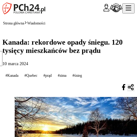
Strona główna
Wiadomości
Kanada: rekordowe opady śniegu. 120
tysięcy mieszkańców bez prądu
10 marca 2024
#Kanada
#Quebec
#prąd
#zima
#śnieg