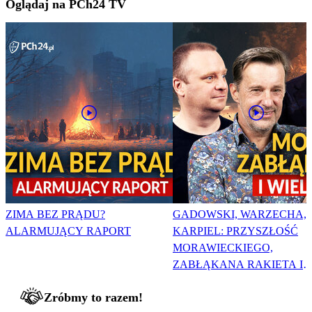
Oglądaj na PCh24 TV
ZIMA BEZ PRĄDU?
GADOWSKI, WARZECHA,
ALARMUJĄCY RAPORT
KARPIEL: PRZYSZŁOŚĆ
MORAWIECKIEGO,
ZABŁĄKANA RAKIETA I
WIELKA PODMIANA
Zróbmy to razem!