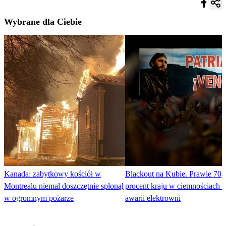
Wybrane dla Ciebie
Kanada: zabytkowy kościół w
Blackout na Kubie. Prawie 70
Montrealu niemal doszczętnie spłonął
procent kraju w ciemnościach 
w ogromnym pożarze
awarii elektrowni