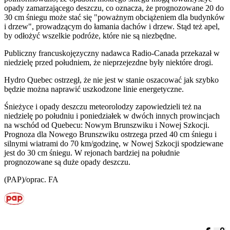
opady zamarzającego deszczu, co oznacza, że prognozowane 20 do
30 cm śniegu może stać się "poważnym obciążeniem dla budynków
i drzew", prowadzącym do łamania dachów i drzew. Stąd też apel,
by odłożyć wszelkie podróże, które nie są niezbędne.
Publiczny francuskojęzyczny nadawca Radio-Canada przekazał w
niedzielę przed południem, że nieprzejezdne były niektóre drogi.
Hydro Quebec ostrzegł, że nie jest w stanie oszacować jak szybko
będzie można naprawić uszkodzone linie energetyczne.
Śnieżyce i opady deszczu meteorolodzy zapowiedzieli też na
niedzielę po południu i poniedziałek w dwóch innych prowincjach
na wschód od Quebecu: Nowym Brunszwiku i Nowej Szkocji.
Prognoza dla Nowego Brunszwiku ostrzega przed 40 cm śniegu i
silnymi wiatrami do 70 km/godzinę, w Nowej Szkocji spodziewane
jest do 30 cm śniegu. W rejonach bardziej na południe
prognozowane są duże opady deszczu.
(PAP)/oprac. FA