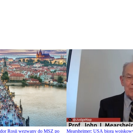
dor Rosji wezwany do MSZ po
Mearsheimer: USA biorą wojskow