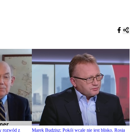
y rozwód z
Marek Budzisz: Pokój wcale nie jest blisko. Rosja