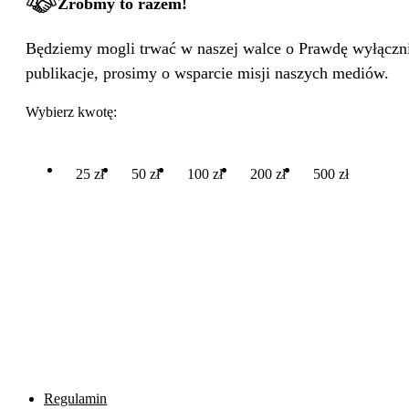
Zróbmy to razem!
Będziemy mogli trwać w naszej walce o Prawdę wyłącznie
publikacje, prosimy o wsparcie misji naszych mediów.
Wybierz kwotę:
25 zł
50 zł
100 zł
200 zł
500 zł
Regulamin