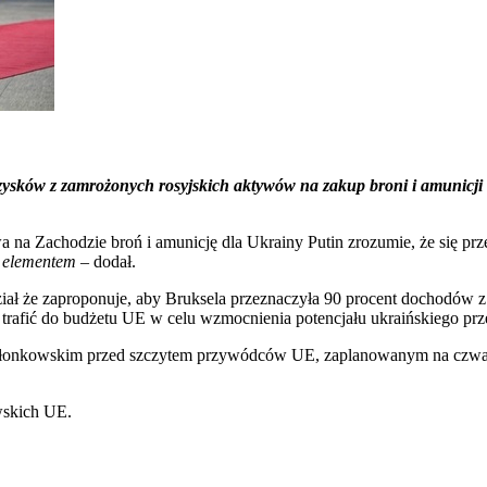
 zysków z zamrożonych rosyjskich aktywów na zakup broni i amunicji
a na Zachodzie broń i amunicję dla Ukrainy Putin zrozumie, że się prze
m elementem
– dodał.
iał że zaproponuje, aby Bruksela przeznaczyła 90 procent dochodów 
by trafić do budżetu UE w celu wzmocnienia potencjału ukraińskiego p
łonkowskim przed szczytem przywódców UE, zaplanowanym na czwartek 
wskich UE.