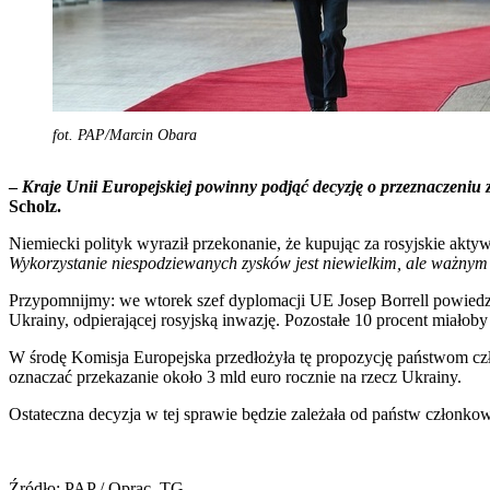
fot. PAP/Marcin Obara
–
Kraje Unii Europejskiej powinny podjąć decyzję o przeznaczeniu
Scholz.
Niemiecki polityk wyraził przekonanie, że kupując za rosyjskie aktyw
Wykorzystanie niespodziewanych zysków jest niewielkim, ale ważny
Przypomnijmy: we wtorek szef dyplomacji UE Josep Borrell powiedz
Ukrainy, odpierającej rosyjską inwazję. Pozostałe 10 procent miało
W środę Komisja Europejska przedłożyła tę propozycję państwom cz
oznaczać przekazanie około 3 mld euro rocznie na rzecz Ukrainy.
Ostateczna decyzja w tej sprawie będzie zależała od państw członko
Źródło: PAP / Oprac. TG