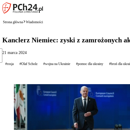
Strona główna
Wiadomości
Kanclerz Niemiec: zyski z zamrożonych ak
21 marca 2024
#rosja
#Olaf Scholz
#wojna na Ukrainie
#pomoc dla ukrainy
#broń dla ukra