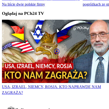
Na liście dwie polskie firmy
pogróżkach ze 
Oglądaj na PCh24 TV
USA, IZRAEL, NIEMCY, ROSJA. KTO NAPRAWDĘ NAM
ZAGRAŻA?