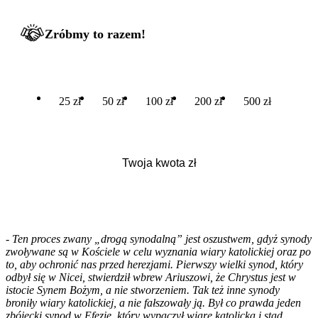
Zróbmy to razem!
25 zł
50 zł
100 zł
200 zł
500 zł
-
Ten proces zwany „drogą synodalną” jest oszustwem, gdyż synody
zwoływane są w Kościele w celu wyznania wiary katolickiej oraz po
to, aby ochronić nas przed herezjami. Pierwszy wielki synod, który
odbył się w Nicei, stwierdził wbrew Ariuszowi, że Chrystus jest w
istocie Synem Bożym, a nie stworzeniem. Tak też inne synody
broniły wiary katolickiej, a nie fałszowały ją. Był co prawda jeden
zbójecki synod w Efezie, który wypaczył wiarę katolicką i stąd