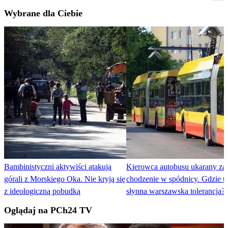
Wybrane dla Ciebie
Bambinistyczni aktywiści atakują
Kierowca autobusu ukarany za.
górali z Morskiego Oka. Nie kryją się
chodzenie w spódnicy. Gdzie t
z ideologiczną pobudką
słynna warszawska tolerancja?
Oglądaj na PCh24 TV