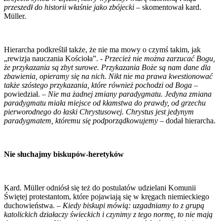
przeszedł do historii właśnie jako zbójecki
– skomentował kard.
Müller.
Hierarcha podkreślił także, że nie ma mowy o czymś takim, jak
„rewizja nauczania Kościoła”. -
Przecież nie można zarzucać Bogu,
że przykazania są zbyt surowe. Przykazania Boże są nam dane dla
zbawienia, opieramy się na nich. Nikt nie ma prawa kwestionować
także szóstego przykazania, które również pochodzi od Boga
–
powiedział. –
Nie ma żadnej zmiany paradygmatu. Jedyna zmiana
paradygmatu miała miejsce od kłamstwa do prawdy, od grzechu
pierworodnego do łaski Chrystusowej. Chrystus jest jedynym
paradygmatem, któremu się podporządkowujemy
– dodał hierarcha.
Nie słuchajmy biskupów-heretyków
Kard. Müller odniósł się też do postulatów udzielani Komunii
Świętej protestantom, które pojawiają się w kręgach niemieckiego
duchowieństwa. –
Kiedy biskupi mówią: uzgadniamy to z grupą
katolickich działaczy świeckich i czynimy z tego normę, to nie mają