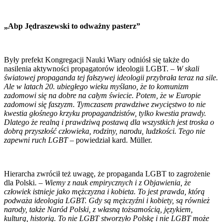
„Abp Jędraszewski to odważny pasterz”
Były prefekt Kongregacji Nauki Wiary odniósł się także do
nasilenia aktywności propagatorów ideologii LGBT. –
W skali
światowej propaganda tej fałszywej ideologii przybrała teraz na sile.
Ale w latach 20. ubiegłego wieku myślano, że to komunizm
zadomowi się na dobre na całym świecie. Potem, że w Europie
zadomowi się faszyzm. Tymczasem prawdziwe zwycięstwo to nie
kwestia głośnego krzyku propagandzistów, tylko kwestia prawdy.
Dlatego że realną i prawdziwą postawą dla wszystkich jest troska o
dobrą przyszłość człowieka, rodziny, narodu, ludzkości. Tego nie
zapewni ruch LGBT
– powiedział kard. Müller.
Hierarcha zwrócił też uwagę, że propaganda LGBT to zagrożenie
dla Polski. –
Wiemy z nauk empirycznych i z Objawienia, że
człowiek istnieje jako mężczyzna i kobieta. To jest prawda, którą
podważa ideologia LGBT. Gdy są mężczyźni i kobiety, są również
narody, także Naród Polski, z własną tożsamością, językiem,
kulturą, historią. To nie LGBT stworzyło Polskę i nie LGBT może