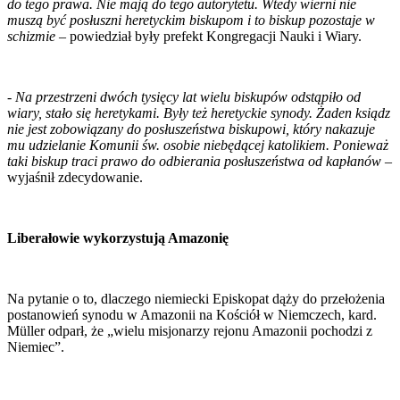
do tego prawa. Nie mają do tego autorytetu. Wtedy wierni nie
muszą być posłuszni heretyckim biskupom i to biskup pozostaje w
schizmie
– powiedział były prefekt Kongregacji Nauki i Wiary.
-
Na przestrzeni dwóch tysięcy lat wielu biskupów odstąpiło od
wiary, stało się heretykami. Były też heretyckie synody. Żaden ksiądz
nie jest zobowiązany do posłuszeństwa biskupowi, który nakazuje
mu udzielanie Komunii św. osobie niebędącej katolikiem. Ponieważ
taki biskup traci prawo do odbierania posłuszeństwa od kapłanów
–
wyjaśnił zdecydowanie.
Liberałowie wykorzystują Amazonię
Na pytanie o to, dlaczego niemiecki Episkopat dąży do przełożenia
postanowień synodu w Amazonii na Kościół w Niemczech, kard.
Müller odparł, że „wielu misjonarzy rejonu Amazonii pochodzi z
Niemiec”.