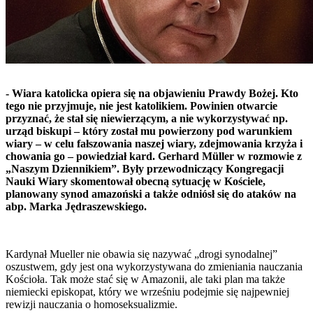
- Wiara katolicka opiera się na objawieniu Prawdy Bożej. Kto
tego nie przyjmuje, nie jest katolikiem. Powinien otwarcie
przyznać, że stał się niewierzącym, a nie wykorzystywać np.
urząd biskupi – który został mu powierzony pod warunkiem
wiary – w celu fałszowania naszej wiary, zdejmowania krzyża i
chowania go – powiedział kard. Gerhard Müller w rozmowie z
„Naszym Dziennikiem”. Były przewodniczący Kongregacji
Nauki Wiary skomentował obecną sytuację w Kościele,
planowany synod amazoński a także odniósł się do ataków na
abp. Marka Jędraszewskiego.
Kardynał Mueller nie obawia się nazywać „drogi synodalnej”
oszustwem, gdy jest ona wykorzystywana do zmieniania nauczania
Kościoła. Tak może stać się w Amazonii, ale taki plan ma także
niemiecki episkopat, który we wrześniu podejmie się najpewniej
rewizji nauczania o homoseksualizmie.