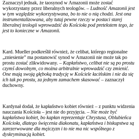
Zaznaczył jednak, że taosynod w Amazonii może zostać
wykorzystany przez liberalnych teologów. –
Ludność Amazonii jest
w tym względzie wykorzystywana, bo to nie o nią chodzi. Jest ona
instrumentalizowana, aby tutaj pewne rzeczy w postaci starej
liberalnej teologii wprowadzić do Kościoła pod pretekstem tego, że
jest to konieczne w Amazonii.
Kard. Mueller podkreślił również, że celibat, którego regionalne
„zniesienie” ma postanowić synod w Amazonii nie może tak po
prostu zostać zlikwidowany. –
Kapłaństwo, celibat nie są po prostu
czymś dowolnym, co można arbitralnie wprowadzić czy zmienić.
One mają swoją głęboką tradycję w Kościele łacińskim i nie da się
ich tak po prostu, za jednym zamachem skasować
– zaznaczył
duchowny.
Kardynał dodał, że kapłaństwo kobiet również – z punktu widzenia
nauczania Kościoła – jest nie do przyjęcia. –
Nie może być
kapłaństwa kobiet, bo kapłan reprezentuje Chrystusa, Oblubieńca
Kościoła, dlatego święcenia diakonatu, kapłaństwa i biskupstwa są
zarezerwowane dla mężczyzn i to nie ma nic wspólnego z
dyskryminacją kobiet.