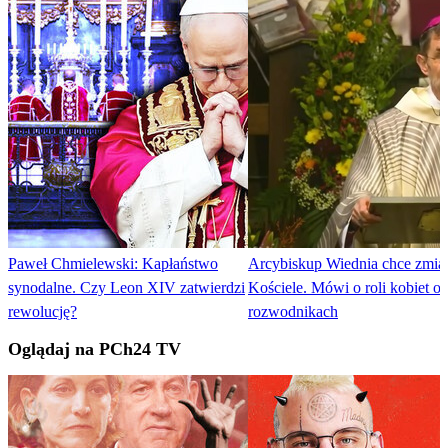
Paweł Chmielewski: Kapłaństwo
Arcybiskup Wiednia chce zmia
synodalne. Czy Leon XIV zatwierdzi
Kościele. Mówi o roli kobiet or
rewolucję?
rozwodnikach
Oglądaj na PCh24 TV