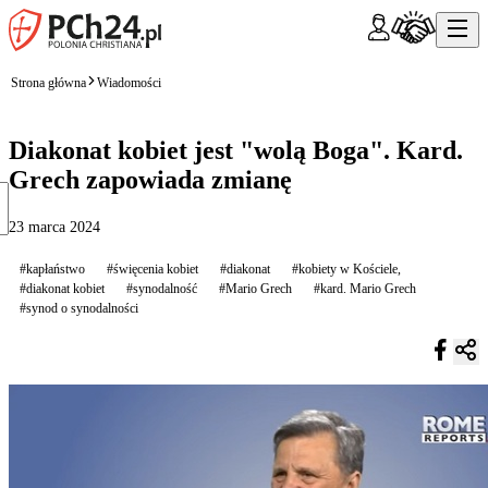
Strona główna
Wiadomości
Diakonat kobiet jest "wolą Boga". Kard.
Grech zapowiada zmianę
23 marca 2024
#kapłaństwo
#święcenia kobiet
#diakonat
#kobiety w Kościele,
#diakonat kobiet
#synodalność
#Mario Grech
#kard. Mario Grech
#synod o synodalności