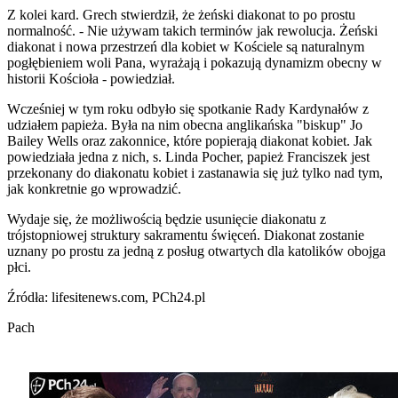
Z kolei kard. Grech stwierdził, że żeński diakonat to po prostu
normalność. - Nie używam takich terminów jak rewolucja. Żeński
diakonat i nowa przestrzeń dla kobiet w Kościele są naturalnym
pogłębieniem woli Pana, wyrażają i pokazują dynamizm obecny w
historii Kościoła - powiedział.
Wcześniej w tym roku odbyło się spotkanie Rady Kardynałów z
udziałem papieża. Była na nim obecna anglikańska "biskup" Jo
Bailey Wells oraz zakonnice, które popierają diakonat kobiet. Jak
powiedziała jedna z nich, s. Linda Pocher, papież Franciszek jest
przekonany do diakonatu kobiet i zastanawia się już tylko nad tym,
jak konkretnie go wprowadzić.
Wydaje się, że możliwością będzie usunięcie diakonatu z
trójstopniowej struktury sakramentu święceń. Diakonat zostanie
uznany po prostu za jedną z posług otwartych dla katolików obojga
płci.
Źródła: lifesitenews.com, PCh24.pl
Pach