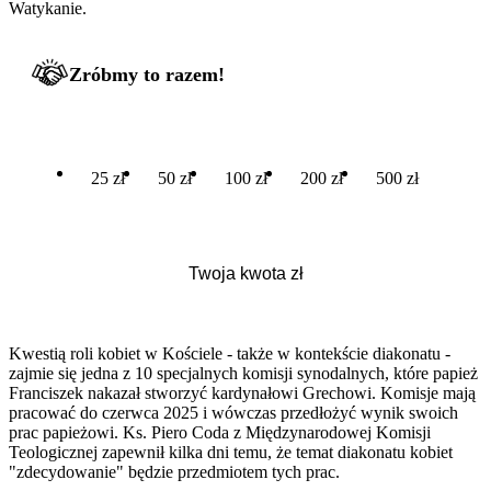
Watykanie.
Zróbmy to razem!
25 zł
50 zł
100 zł
200 zł
500 zł
Kwestią roli kobiet w Kościele - także w kontekście diakonatu -
zajmie się jedna z 10 specjalnych komisji synodalnych, które papież
Franciszek nakazał stworzyć kardynałowi Grechowi. Komisje mają
pracować do czerwca 2025 i wówczas przedłożyć wynik swoich
prac papieżowi. Ks. Piero Coda z Międzynarodowej Komisji
Teologicznej zapewnił kilka dni temu, że temat diakonatu kobiet
"zdecydowanie" będzie przedmiotem tych prac.