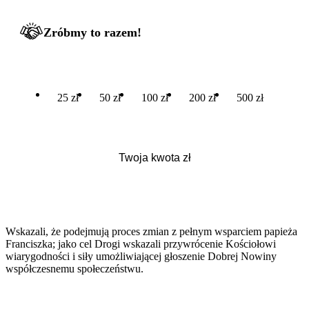
Zróbmy to razem!
25 zł
50 zł
100 zł
200 zł
500 zł
Wskazali, że podejmują proces zmian z pełnym wsparciem papieża
Franciszka; jako cel Drogi wskazali przywrócenie Kościołowi
wiarygodności i siły umożliwiającej głoszenie Dobrej Nowiny
współczesnemu społeczeństwu.