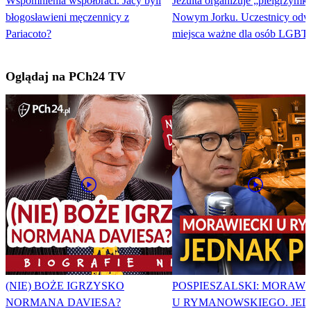
Wspomnienia współbraci. Jacy byli
Jezuita organizuje „pielgrzymk
błogosławieni męczennicy z
Nowym Jorku. Uczestnicy odw
Pariacoto?
miejsca ważne dla osób LGBT
Oglądaj na PCh24 TV
(NIE) BOŻE IGRZYSKO
POSPIESZALSKI: MORAWI
NORMANA DAVIESA?
U RYMANOWSKIEGO. JE