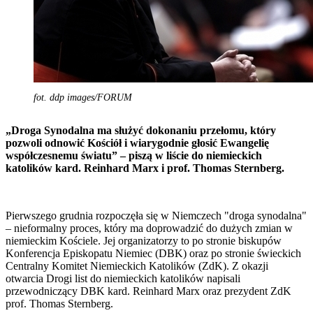
fot. ddp images/FORUM
„Droga Synodalna ma służyć dokonaniu przełomu, który
pozwoli odnowić Kościół i wiarygodnie głosić Ewangelię
współczesnemu światu” – piszą w liście do niemieckich
katolików kard. Reinhard Marx i prof. Thomas Sternberg.
Pierwszego grudnia rozpoczęła się w Niemczech "droga synodalna"
– nieformalny proces, który ma doprowadzić do dużych zmian w
niemieckim Kościele. Jej organizatorzy to po stronie biskupów
Konferencja Episkopatu Niemiec (DBK) oraz po stronie świeckich
Centralny Komitet Niemieckich Katolików (ZdK). Z okazji
otwarcia Drogi list do niemieckich katolików napisali
przewodniczący DBK kard. Reinhard Marx oraz prezydent ZdK
prof. Thomas Sternberg.