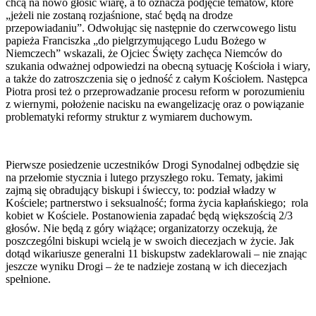
chcą na nowo głosić wiarę, a to oznacza podjęcie tematów, które
„jeżeli nie zostaną rozjaśnione, stać będą na drodze
przepowiadaniu”. Odwołując się następnie do czerwcowego listu
papieża Franciszka „do pielgrzymującego Ludu Bożego w
Niemczech” wskazali, że Ojciec Święty zachęca Niemców do
szukania odważnej odpowiedzi na obecną sytuację Kościoła i wiary,
a także do zatroszczenia się o jedność z całym Kościołem. Następca
Piotra prosi też o przeprowadzanie procesu reform w porozumieniu
z wiernymi, położenie nacisku na ewangelizację oraz o powiązanie
problematyki reformy struktur z wymiarem duchowym.
Pierwsze posiedzenie uczestników Drogi Synodalnej odbędzie się
na przełomie stycznia i lutego przyszłego roku. Tematy, jakimi
zajmą się obradujący biskupi i świeccy, to: podział władzy w
Kościele; partnerstwo i seksualność; forma życia kapłańskiego; rola
kobiet w Kościele. Postanowienia zapadać będą większością 2/3
głosów. Nie będą z góry wiążące; organizatorzy oczekują, że
poszczególni biskupi wcielą je w swoich diecezjach w życie. Jak
dotąd wikariusze generalni 11 biskupstw zadeklarowali – nie znając
jeszcze wyniku Drogi – że te nadzieje zostaną w ich diecezjach
spełnione.