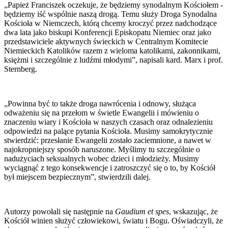
„Papież Franciszek oczekuje, że będziemy synodalnym Kościołem -
będziemy iść wspólnie naszą drogą. Temu służy Droga Synodalna
Kościoła w Niemczech, którą chcemy kroczyć przez nadchodzące
dwa lata jako biskupi Konferencji Episkopatu Niemiec oraz jako
przedstawiciele aktywnych świeckich w Centralnym Komitecie
Niemieckich Katolików razem z wieloma katolikami, zakonnikami,
księżmi i szczególnie z ludźmi młodymi”, napisali kard. Marx i prof.
Sternberg.
„Powinna być to także droga nawrócenia i odnowy, służąca
odważeniu się na przełom w świetle Ewangelii i mówieniu o
znaczeniu wiary i Kościoła w naszych czasach oraz odnalezieniu
odpowiedzi na palące pytania Kościoła. Musimy samokrytycznie
stwierdzić: przesłanie Ewangelii zostało zaciemnione, a nawet w
najokropniejszy sposób naruszone. Myślimy tu szczególnie o
nadużyciach seksualnych wobec dzieci i młodzieży. Musimy
wyciągnąć z tego konsekwencje i zatroszczyć się o to, by Kościół
był miejscem bezpiecznym”, stwierdzili dalej.
Autorzy powołali się następnie na
Gaudium et spes
, wskazując, że
Kościół winien służyć człowiekowi, światu i Bogu. Oświadczyli, że