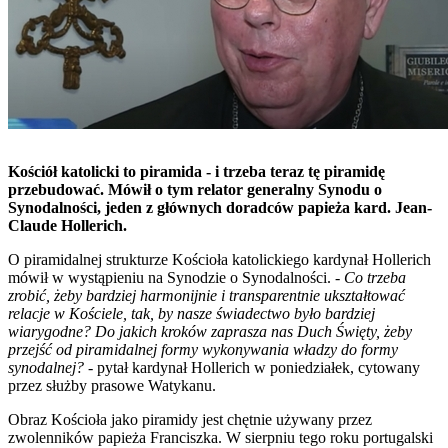
Kościół katolicki to piramida - i trzeba teraz tę piramidę
przebudować. Mówił o tym relator generalny Synodu o
Synodalności, jeden z głównych doradców papieża kard. Jean-
Claude Hollerich.
O piramidalnej strukturze Kościoła katolickiego kardynał Hollerich
mówił w wystąpieniu na Synodzie o Synodalności. -
Co trzeba
zrobić, żeby bardziej harmonijnie i transparentnie ukształtować
relacje w Kościele, tak, by nasze świadectwo było bardziej
wiarygodne? Do jakich kroków zaprasza nas Duch Święty, żeby
przejść od piramidalnej formy wykonywania władzy do formy
synodalnej?
- pytał kardynał Hollerich w poniedziałek, cytowany
przez służby prasowe Watykanu.
Obraz Kościoła jako piramidy jest chętnie używany przez
zwolenników papieża Franciszka. W sierpniu tego roku portugalski