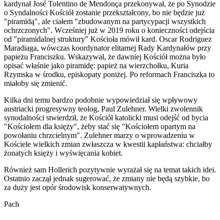
kardynał José Tolentino de Mendonça przekonywał, że po Synodzie
o Syndalności Kościół zostanie przekształcony, bo nie będzie już
"piramidą", ale ciałem "zbudowanym na partycypacji wszystkich
ochrzczonych". Wcześniej już w 2019 roku o konieczności odejścia
od "piramidalnej struktury" Kościoła mówił kard. Oscar Rodriguez
Maradiaga, wówczas koordynator elitarnej Rady Kardynałów przy
papieżu Franciszku. Wskazywał, że dawniej Kościół można było
opisać właśnie jako piramidę: papież na wierzchołku, Kuria
Rzymska w środku, episkopaty poniżej. Po reformach Franciszka to
miałoby się zmienić.
Kilka dni temu bardzo podobnie wypowiedział się wpływowy
austriacki progresywny teolog, Paul Zulehner. Wielki zwolennik
synodalności stwierdził, że Kościół katolicki musi odejść od bycia
"Kościołem dla księży", żeby stać się "Kościołem opartym na
powołaniu chrzcielnym". Zulehner marzy o wprowadzeniu w
Kościele wielkich zmian zwłaszcza w kwestii kapłaństwa: chciałby
żonatych księży i wyświęcania kobiet.
Również sam Hollerich pozytywnie wyrażał się na temat takich idei.
Ostatnio zaczął jednak sugerować, że zmiany nie będą szybkie, bo
za duży jest opór środowisk konserwatywnych.
Pach