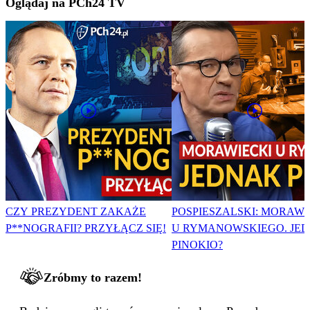
Oglądaj na PCh24 TV
CZY PREZYDENT ZAKAŻE
POSPIESZALSKI: MORAWI
P**NOGRAFII? PRZYŁĄCZ SIĘ!
U RYMANOWSKIEGO. JE
PINOKIO?
Zróbmy to razem!