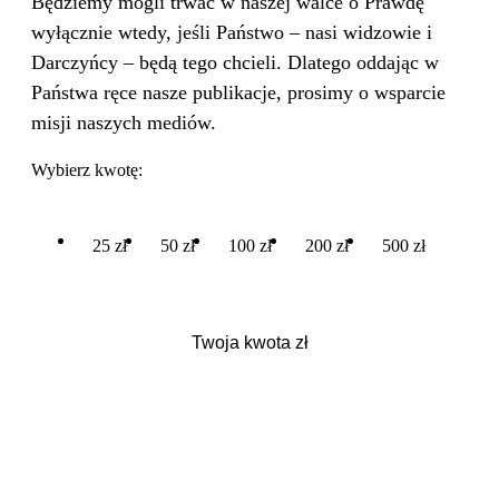
Będziemy mogli trwać w naszej walce o Prawdę
wyłącznie wtedy, jeśli Państwo – nasi widzowie i
Darczyńcy – będą tego chcieli. Dlatego oddając w
Państwa ręce nasze publikacje, prosimy o wsparcie
misji naszych mediów.
Wybierz kwotę:
25 zł
50 zł
100 zł
200 zł
500 zł