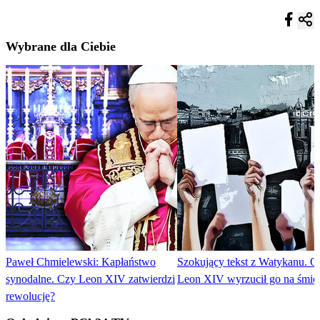
Wybrane dla Ciebie
Paweł Chmielewski: Kapłaństwo
Szokujący tekst z Watykanu. 
synodalne. Czy Leon XIV zatwierdzi
Leon XIV wyrzucił go na śmie
rewolucję?