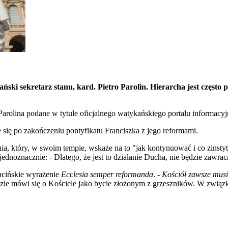
ński sekretarz stanu, kard. Pietro Parolin. Hierarcha jest częst
Parolina podane w tytule oficjalnego watykańskiego portalu informacy
e się po zakończeniu pontyfikatu Franciszka z jego reformami.
ania, który, w swoim tempie, wskaże na to "jak kontynuować i co zinsty
 jednoznacznie: - Dlatego, że jest to działanie Ducha, nie będzie zawrac
łacińskie wyrażenie
Ecclesia semper reformanda
. -
Kościół zawsze musi
ie mówi się o Kościele jako bycie złożonym z grzeszników. W związku 