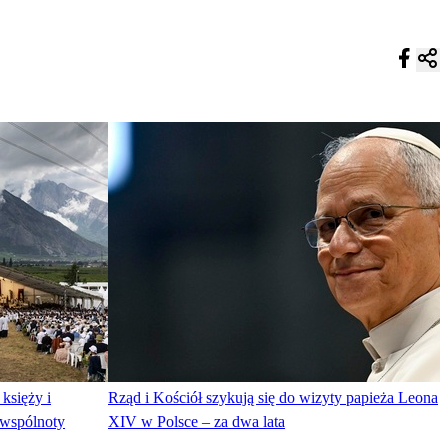
księży i
Rząd i Kościół szykują się do wizyty papieża Leona
 wspólnoty
XIV w Polsce – za dwa lata