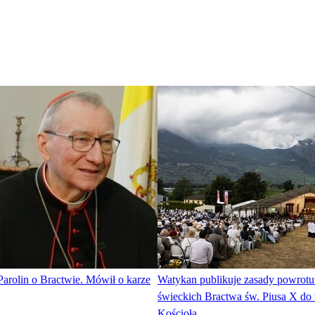
Parolin o Bractwie. Mówił o karze
Watykan publikuje zasady powrotu 
świeckich Bractwa św. Piusa X do
Kościoła