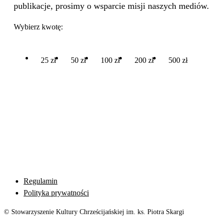
publikacje, prosimy o wsparcie misji naszych mediów.
Wybierz kwotę:
25 zł
50 zł
100 zł
200 zł
500 zł
Regulamin
Polityka prywatności
© Stowarzyszenie Kultury Chrześcijańskiej im. ks. Piotra Skargi