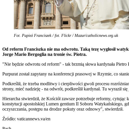
Fot. Papież Franciszek / fot. Flickr / Mazur/catholicnews.org.uk
Od reform Franciszka nie ma odwrotu. Taką tezę wygłosił watyka
Jorge Mario Bergoglia na tronie św. Piotra.
"Nie będzie odwrotu od reform" - tak brzmią słowa kardynała Pietro 
Purpurat został zapytany na konferencji prasowej w Rzymie, co stani
Podkreślił, że trzeba modlitwy i cierpliwości gwoli procesu rozróżni
strony, mieć nadzieję - na odwrót, podkreślił kardynał. Tu wyraził się
Hierarcha stwierdził, że Kościół zawsze potrzebuje reformy, cytując 
konstytucji apostolskiej Lumen gentium II Soboru Watykańskiego, gdz
oczyszczania, postępu na drodze pokuty oraz odnowy", stwierdził.
Źródło: vaticannews.va/en
Pach