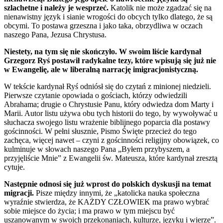
szlachetne i należy je wesprzeć.
Katolik nie może zgadzać się na
nienawistny język i sianie wrogości do obcych tylko dlatego, że są
obcymi. To postawa grzeszna i jako taka, obrzydliwa w oczach
naszego Pana, Jezusa Chrystusa.
Niestety, na tym się nie skończyło. W swoim liście kardynał
Grzegorz Ryś postawił radykalne tezy, które wpisują się już nie
w Ewangelię, ale w liberalną narrację imigracjonistyczną.
W tekście kardynał Ryś odniósł się do czytań z minionej niedzieli.
Pierwsze czytanie opowiada o gościach, którzy odwiedzili
Abrahama; drugie o Chrystusie Panu, który odwiedza dom Marty i
Marii. Autor listu używa obu tych historii do tego, by wywoływać u
słuchacza swojego listu wrażenie biblijnego poparcia dla postawy
gościnności. W pełni słusznie, Pismo Święte przecież do tego
zachęca, więcej nawet – czyni z gościnności religijny obowiązek, co
kulminuje w słowach naszego Pana „Byłem przybyszem, a
przyjęliście Mnie” z Ewangelii św. Mateusza, które kardynał zresztą
cytuje.
Następnie odnosi się już wprost do polskich dyskusji na temat
migracji.
Pisze między innymi, że „katolicka nauka społeczna
wyraźnie stwierdza, że KAŻDY CZŁOWIEK ma prawo wybrać
sobie miejsce do życia; i ma prawo w tym miejscu być
uszanowanym w swoich przekonaniach, kulturze, języku i wierze”.