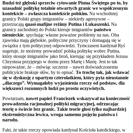
Budzi też głęboki sprzeciw cytowanie Pisma Świętego po to, by
uzasadnić politykę totalnie otwartych granic we współczesnym
kontekście – zwłaszcza kontekście polskim.
Na wschodniej
granicy Polski grupy imigrantów – niekiedy agresywne –
przerzucają
quasi-mafijne reżimy Putina i Łukaszenki.
Na
granicy zachodniej do Polski kieruje imigrantów
państwo
niemieckie
, spychając własne poważne problemy na nas. Oba
zjawiska mają głębokie, polityczne przyczyny i domagają się w
związku z tym politycznej odpowiedzi. Tymczasem kardynał Ryś
sugeruje, że możemy prowadzić polską politykę wobec Putina,
który stosuje imigrantów jako broń, kierując się przykładem Jezusa
Chrystusa przyjętego w domu przez Martę i Marię. Jest to tak
niepoważne, że – mówiąc szczerze – nawet doświadczonemu
publicyście brakuje słów, by to opisać.
To trochę tak, jak wdawać
się w dyskusję z upartym czterolatkiem, który pyta nieustannie
„dlaczego”. Wymagałoby wyjaśnienia rzeczy od podstaw, dla
większości rozumnych ludzi po prostu oczywistych.
Powtarzam,
nawet papież Franciszek wskazywał na konieczność
prowadzenia racjonalnej polityki migracyjnej, odrzucając
teorię o świecie bez granic. Takie teorie głosi tylko najbardziej
ekstremistyczna lewica, wroga samemu pojęciu państwa i
narodu.
Fakt, że takie rzeczy opowiada kardynał Kościoła katolickiego, w