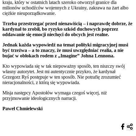
kraju, który w ostatnich latach szeroko otworzył granice dla
milionów uchodźców wojennych z Ukrainy, zakrawa na żart albo
ciężkie nieuporządkowanie.
Trzeba przestrzegać przed nienawiścią – i naprawdę dobrze, że
kardynał to zrobił, bo ryzyko szkód duchowych poprzez
oddawanie się emocji niechęci do obcych jest realne.
Jednak każda wypowiedź na temat polityki migracyjnej musi
być trzeźwa – a to znaczy, że musi uwzględniać realia, a nie
bujać w obłokach rodem z „Imagine” Johna Lennona.
Kto wypowiada się w tak niepoważny sposób, ten niszczy swój
własny autorytet. Jest mi autentycznie przykro, że kardynał
Grzegorz Ryś postępuje w ten sposób. Nie potrafię zrozumieć
nieracjonalności, z którą się wypowiada.
Misja następcy Apostołów wymaga czegoś więcej, niż
przyjmowanie ideologicznych narracji.
Paweł Chmielewski