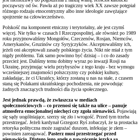
począwszy od św. Pawła aż po tragiczny wiek XX zawsze potępiał
różnego rodzaju etnocentryzmy albo inne ideologie zawężające
spojrzenie na człowieczeństwo.
Polskość ma komponent etniczny i terytorialny, ale jest czymś
więcej. Nie tylko w czasach I Rzeczpospolitej, ale również po 1989
roku przyjmowaliśmy Mongołów, Czeczenów, Rosjan, Niemców,
Amerykanów, Gruzinów czy Syryjczyków. Akceptowaliśmy ich,
jeżeli oni akceptowali zasady polskiego życia. Nikt nie miał z tym
nigdy problemu. Tak samo powinno być dzisiaj – i co do zasady
przecież jest. Daliśmy temu dobitny wyraz po inwazji Rosji na
Ukrainę, przyjmując wielu przybyszów z tego kraju - bez wymogu
wcześniejszej znajomości polszczyzny czy polskiej kultury,
zakładając, że ci Ukraińcy, którzy zostaną u nas na stałe, z czasem
staną się Polakami ukraińskiego pochodzenia, nie powodując
żadnych znaczących trudności dla życia społecznego.
Jest jednak prawdą, że zwłaszcza w mediach
społecznościowych – co przenosi się także na ulice – panuje
atmosfera emocjonalnej niechęci czy zgoła nienawiści.
Pojawiają
się sądy uogólniające, szerzy się zło i wrogość. Przed tym trzeba
przestrzegać. Jeżeli kardynał Grzegorz Ryś zobaczył, że ta prostacka
retoryka polityczna może zagrażać duszom, infekując je złem –
powinien zareagować.
Pasterz musi przestrzegać przed
nienawiścią. Dlatego jego apele o nawrócenie języka są