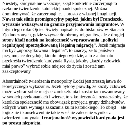
Niestety, kardynał nie wskazuje, skąd konkretnie zaczerpnął to
rzekome twierdzenie katolickiej nauki społecznej. Można
domniemywać, że zaczerpnął je… prosto z własnej imaginacji.
Nawet tak silnie promigracyjny papież, jakim był Franciszek,
wyraźnie wskazywał na granice przyjmowania imigrantów.
W
lutym tego roku Ojciec Święty napisał list do biskupów w Stanach
Zjednoczonych, gdzie wzywał do obrony migrantów, ale z drugiej
strony
kładł nacisk na konieczność wypracowania „polityki
regulującej uporządkowaną i legalną migrację”
. Jeżeli migracja
ma być „uporządkowana i legalna”, to znaczy, że to państwo
przyjmujące decyduje, kto do niego wjedzie, a to z automatu
przekreśla twierdzenie kardynała Rysia, jakoby „każdy człowiek
miał prawo” wybrać sobie miejsce do życia i zostać tam
zaakceptowany.
Absurdalność twierdzenia metropolity Łodzi jest zresztą łatwa do
teoretycznego wykazania. Jeżeli byłoby prawdą, że każdy człowiek
może wybrać sobie miejsce zamieszkania i zostać tam uszanowany
w swoich przekonaniach i wierze, to z konieczności oznaczałoby, że
katolicka społeczność ma obowiązek przyjęcia grupy dżihadystów,
których wiara wymaga zakazania kultu katolickiego. To obłęd – ale
logicznie i konsekwentnie takie właśnie zalecenie wynika z
twierdzeń kardynała.
Irracjonalność wypowiedzi kardynała jest
po prostu niepojęta.