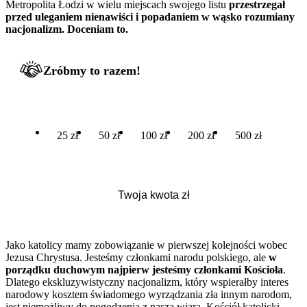
Metropolita Łodzi w wielu miejscach swojego listu
przestrzegał
przed uleganiem nienawiści i popadaniem w wąsko rozumiany
nacjonalizm. Doceniam to.
Zróbmy to razem!
25 zł
50 zł
100 zł
200 zł
500 zł
Jako katolicy mamy zobowiązanie w pierwszej kolejności wobec
Jezusa Chrystusa. Jesteśmy członkami narodu polskiego, ale
w
porządku duchowym najpierw jesteśmy członkami Kościoła
.
Dlatego ekskluzywistyczny nacjonalizm, który wspierałby interes
narodowy kosztem świadomego wyrządzania zła innym narodom,
jest niemożliwy do pogodzenia z naszą wiarą. Kościół katolicki