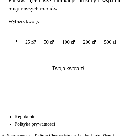
Państwa ręce nasze publikacje, prosimy o wsparcie
misji naszych mediów.
Wybierz kwotę:
25 zł
50 zł
100 zł
200 zł
500 zł
Regulamin
Polityka prywatności
© Stowarzyszenie Kultury Chrześcijańskiej im. ks. Piotra Skargi