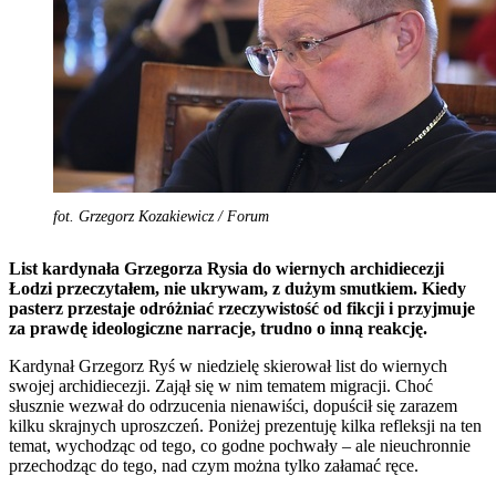
fot. Grzegorz Kozakiewicz / Forum
List kardynała Grzegorza Rysia do wiernych archidiecezji
Łodzi przeczytałem, nie ukrywam, z dużym smutkiem. Kiedy
pasterz przestaje odróżniać rzeczywistość od fikcji i przyjmuje
za prawdę ideologiczne narracje, trudno o inną reakcję.
Kardynał Grzegorz Ryś w niedzielę skierował list do wiernych
swojej archidiecezji. Zajął się w nim tematem migracji. Choć
słusznie wezwał do odrzucenia nienawiści, dopuścił się zarazem
kilku skrajnych uproszczeń. Poniżej prezentuję kilka refleksji na ten
temat, wychodząc od tego, co godne pochwały – ale nieuchronnie
przechodząc do tego, nad czym można tylko załamać ręce.