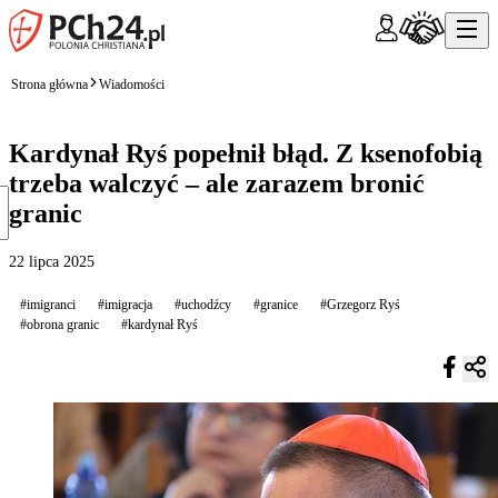
Strona główna
Wiadomości
Kardynał Ryś popełnił błąd. Z ksenofobią
trzeba walczyć – ale zarazem bronić
granic
22 lipca 2025
#imigranci
#imigracja
#uchodźcy
#granice
#Grzegorz Ryś
#obrona granic
#kardynał Ryś