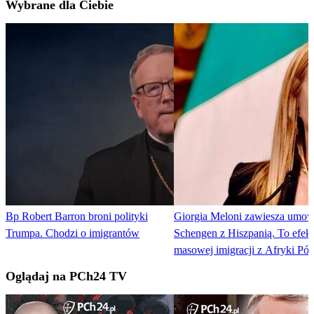
Wybrane dla Ciebie
Bp Robert Barron broni polityki
Giorgia Meloni zawiesza umo
Trumpa. Chodzi o imigrantów
Schengen z Hiszpanią. To efekt
masowej imigracji z Afryki Pół
Oglądaj na PCh24 TV