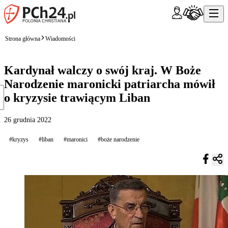
Strona główna
Wiadomości
Kardynał walczy o swój kraj. W Boże
Narodzenie maronicki patriarcha mówił
o kryzysie trawiącym Liban
26 grudnia 2022
#kryzys
#liban
#maronici
#boże narodzenie