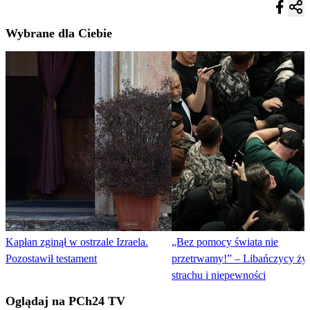
Wybrane dla Ciebie
Kapłan zginął w ostrzale Izraela.
„Bez pomocy świata nie
Pozostawił testament
przetrwamy!” – Libańczycy ży
strachu i niepewności
Oglądaj na PCh24 TV