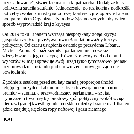
prześladowanie”, stwierdził maronicki patriarcha. Dodał, że klasa
polityczna straciła zaufanie. Jednocześnie, po raz kolejny podkreślił
potrzebę zwołania międzynarodowej konferencji w sprawie Libanu
pod patronatem Organizacji Narodów Zjednoczonych, aby w ten
sposób wyprowadzić kraj z kryzysu.
Od 2019 roku Libanem wstrząsa niespotykany dotąd kryzys
gospodarczy. Kraj przeżywa również od lat poważny kryzys
polityczny. Od czasu ustąpienia ostatniego prezydenta Libanu,
Michela Auona 31 października, parlament nie może się
zdecydować na jego następcę. Również obecny rząd od chwili
wyborów w maju sprawuje swój urząd tylko tymczasowo, jednak
przeprowadzona ostatnio próba utworzenia nowego rządu nie
powiodła się.
Zgodnie z ustaloną przed stu laty zasadą proporcjonalności
religijnej, prezydent Libanu musi być chrześcijaninem maronitą,
premier – sunnitą, a przewodniczący parlamentu – szyitą.
Tymczasem trwa międzynarodowy spór polityczny wokół wciąż
nierozwiązanej kwestii granic morskich między Izraelem a Libanem,
gdzie znajdują się złoża ropy naftowej i gazu ziemnego.
KAI