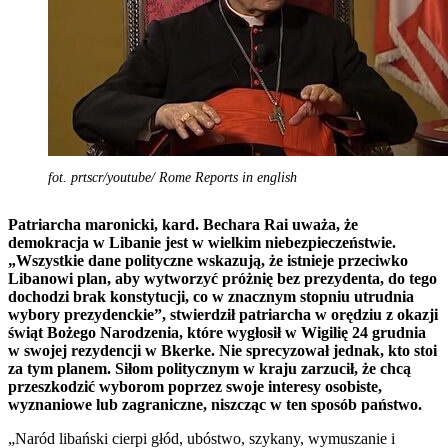
fot. prtscr/youtube/ Rome Reports in english
Patriarcha maronicki, kard. Bechara Rai uważa, że
demokracja w Libanie jest w wielkim niebezpieczeństwie.
„Wszystkie dane polityczne wskazują, że istnieje przeciwko
Libanowi plan, aby wytworzyć próżnię bez prezydenta, do tego
dochodzi brak konstytucji, co w znacznym stopniu utrudnia
wybory prezydenckie”, stwierdził patriarcha w orędziu z okazji
świąt Bożego Narodzenia, które wygłosił w Wigilię 24 grudnia
w swojej rezydencji w Bkerke. Nie sprecyzował jednak, kto stoi
za tym planem. Siłom politycznym w kraju zarzucił, że chcą
przeszkodzić wyborom poprzez swoje interesy osobiste,
wyznaniowe lub zagraniczne, niszcząc w ten sposób państwo.
„Naród libański cierpi głód, ubóstwo, szykany, wymuszanie i