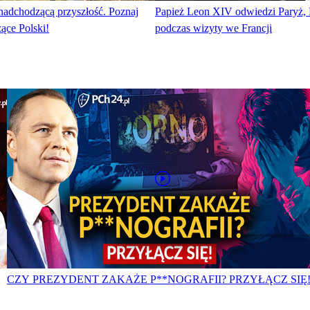
 nadchodzącą przyszłość. Poznaj
Papież Leon XIV odwiedzi Paryż, 
ące Polski!
podczas wizyty we Francji
CZY PREZYDENT ZAKAŻE P**NOGRAFII? PRZYŁĄCZ SIĘ