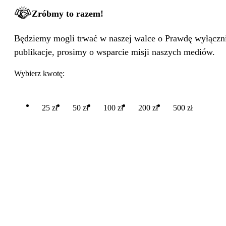
Zróbmy to razem!
Będziemy mogli trwać w naszej walce o Prawdę wyłącznie
publikacje, prosimy o wsparcie misji naszych mediów.
Wybierz kwotę:
25 zł
50 zł
100 zł
200 zł
500 zł