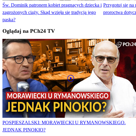
Św. Dominik patronem kobiet pragnących dziecka i
Przygotuj się na
zagrożonych ciąży. Skąd wzięła się tradycja jego
proroctwa dotycz
paska?
Oglądaj na PCh24 TV
POSPIESZALSKI: MORAWIECKI U RYMANOWSKIEGO.
JEDNAK PINOKIO?