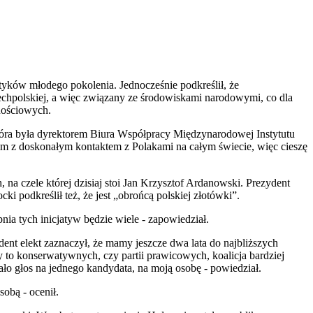
ityków młodego pokolenia. Jednocześnie podkreślił, że
echpolskiej, a więc związany ze środowiskami narodowymi, co dla
nościowych.
 która była dyrektorem Biura Współpracy Międzynarodowej Instytutu
im z doskonałym kontaktem z Polakami na całym świecie, więc cieszę
na czele której dzisiaj stoi Jan Krzysztof Ardanowski. Prezydent
 podkreślił też, że jest „obrońcą polskiej złotówki”.
pnia tych inicjatyw będzie wiele - zapowiedział.
ent elekt zaznaczył, że mamy jeszcze dwa lata do najbliższych
jmy to konserwatywnych, czy partii prawicowych, koalicja bardziej
o głos na jednego kandydata, na moją osobę - powiedział.
sobą - ocenił.