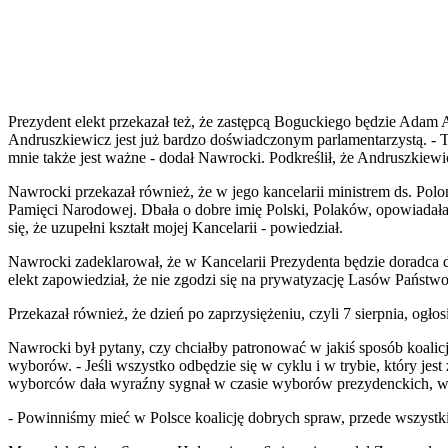
Prezydent elekt przekazał też, że zastępcą Boguckiego będzie Adam A
Andruszkiewicz jest już bardzo doświadczonym parlamentarzystą. - 
mnie także jest ważne - dodał Nawrocki. Podkreślił, że Andruszkie
Nawrocki przekazał również, że w jego kancelarii ministrem ds. Polo
Pamięci Narodowej. Dbała o dobre imię Polski, Polaków, opowiadała
się, że uzupełni kształt mojej Kancelarii - powiedział.
Nawrocki zadeklarował, że w Kancelarii Prezydenta będzie doradca ds
elekt zapowiedział, że nie zgodzi się na prywatyzację Lasów Państwo
Przekazał również, że dzień po zaprzysiężeniu, czyli 7 sierpnia, ogło
Nawrocki był pytany, czy chciałby patronować w jakiś sposób koalic
wyborów. - Jeśli wszystko odbędzie się w cyklu i w trybie, który jest
wyborców dała wyraźny sygnał w czasie wyborów prezydenckich, w cz
- Powinniśmy mieć w Polsce koalicję dobrych spraw, przede wszystkim 