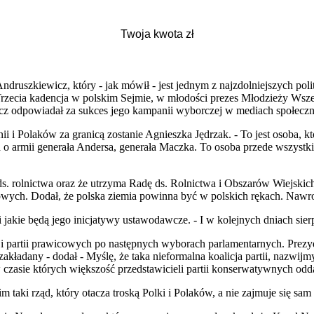
ndruszkiewicz, który - jak mówił - jest jednym z najzdolniejszych pol
Trzecia kadencja w polskim Sejmie, w młodości prezes Młodzieży Wsz
wicz odpowiadał za sukces jego kampanii wyborczej w mediach społecz
nii i Polaków za granicą zostanie Agnieszka Jędrzak. - To jest osoba,
 o armii generała Andersa, generała Maczka. To osoba przede wszystk
. rolnictwa oraz że utrzyma Radę ds. Rolnictwa i Obszarów Wiejskich, 
wych. Dodał, że polska ziemia powinna być w polskich rękach. Nawrocki
si jakie będą jego inicjatywy ustawodawcze. - I w kolejnych dniach sier
ji partii prawicowych po następnych wyborach parlamentarnych. Prezyd
 zakładany - dodał - Myślę, że taka nieformalna koalicja partii, nazwi
asie których większość przedstawicieli partii konserwatywnych oddał
taki rząd, który otacza troską Polki i Polaków, a nie zajmuje się sam 