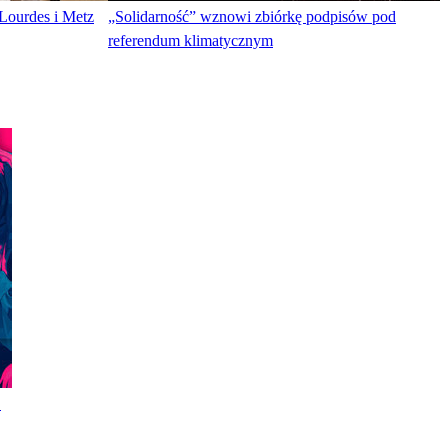
Lourdes i Metz
„Solidarność” wznowi zbiórkę podpisów pod
referendum klimatycznym
!