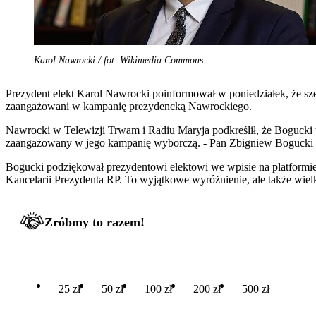
Karol Nawrocki / fot. Wikimedia Commons
Prezydent elekt Karol Nawrocki poinformował w poniedziałek, że sze
zaangażowani w kampanię prezydencką Nawrockiego.
Nawrocki w Telewizji Trwam i Radiu Maryja podkreślił, że Bogucki
zaangażowany w jego kampanię wyborczą. - Pan Zbigniew Bogucki będz
Bogucki podziękował prezydentowi elektowi we wpisie na platformi
Kancelarii Prezydenta RP. To wyjątkowe wyróżnienie, ale także wielki
Zróbmy to razem!
25 zł
50 zł
100 zł
200 zł
500 zł