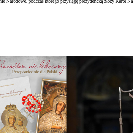
ie Narodowe, podczas którego przysięgę prezydencką złoży Karol N