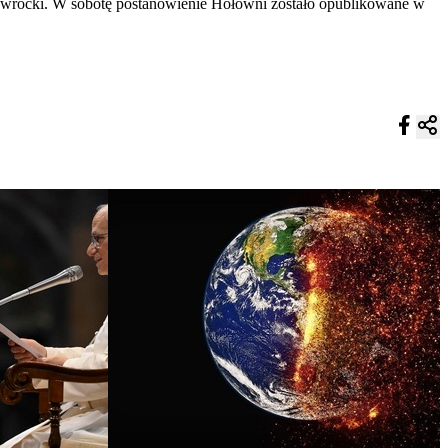
awrocki. W sobotę postanowienie Hołowni zostało opublikowane w