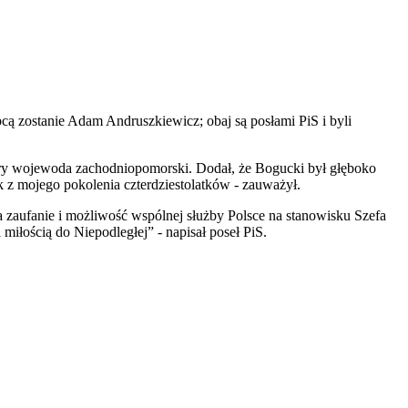
cą zostanie Adam Andruszkiewicz; obaj są posłami PiS i byli
bry wojewoda zachodniopomorski. Dodał, że Bogucki był głęboko
k z mojego pokolenia czterdziestolatków - zauważył.
zaufanie i możliwość wspólnej służby Polsce na stanowisku Szefa
miłością do Niepodległej” - napisał poseł PiS.