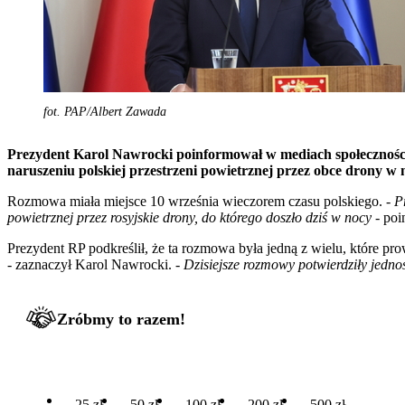
fot. PAP/Albert Zawada
Prezydent Karol Nawrocki poinformował w mediach społecznośc
naruszeniu polskiej przestrzeni powietrznej przez obce drony w 
Rozmowa miała miejsce 10 września wieczorem czasu polskiego. -
P
powietrznej przez rosyjskie drony, do którego doszło dziś w nocy
- poi
Prezydent RP podkreślił, że ta rozmowa była jedną z wielu, które p
- zaznaczył Karol Nawrocki. -
Dzisiejsze rozmowy potwierdziły jedno
Zróbmy to razem!
25 zł
50 zł
100 zł
200 zł
500 zł