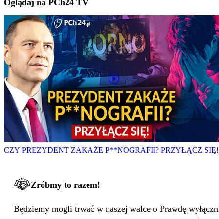
Oglądaj na PCh24 TV
CZY PREZYDENT ZAKAŻE P**NOGRAFII? PRZYŁĄCZ SIĘ!
Zróbmy to razem!
Będziemy mogli trwać w naszej walce o Prawdę wyłącznie