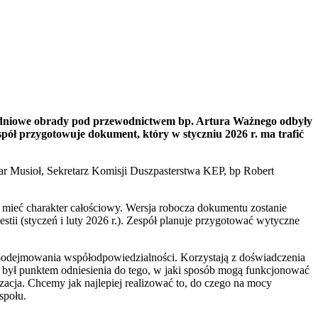
 Dwudniowe obrady pod przewodnictwem bp. Artura Ważnego odbyły
espół przygotowuje dokument, który w styczniu 2026 r. ma trafić
r Musioł, Sekretarz Komisji Duszpasterstwa KEP, bp Robert
 mieć charakter całościowy. Wersja robocza dokumentu zostanie
tii (styczeń i luty 2026 r.). Zespół planuje przygotować wytyczne
ii, podejmowania współodpowiedzialności. Korzystają z doświadczenia
h, był punktem odniesienia do tego, w jaki sposób mogą funkcjonować
izacja. Chcemy jak najlepiej realizować to, do czego na mocy
społu.