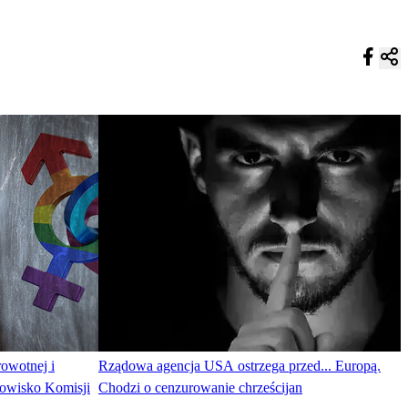
owotnej i
Rządowa agencja USA ostrzega przed... Europą.
anowisko Komisji
Chodzi o cenzurowanie chrześcijan