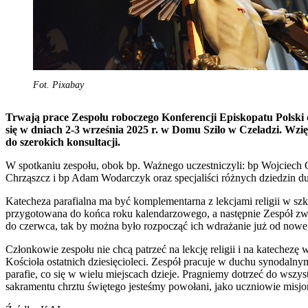
Fot. Pixabay
Trwają prace Zespołu roboczego Konferencji Episkopatu Polski 
się w dniach 2-3 września 2025 r. w Domu Szilo w Czeladzi. Wzięł
do szerokich konsultacji.
W spotkaniu zespołu, obok bp. Ważnego uczestniczyli: bp Wojciech
Chrząszcz i bp Adam Wodarczyk oraz specjaliści różnych dziedzin d
Katecheza parafialna ma być komplementarna z lekcjami religii w s
przygotowana do końca roku kalendarzowego, a następnie Zespół zwróc
do czerwca, tak by można było rozpocząć ich wdrażanie już od now
Członkowie zespołu nie chcą patrzeć na lekcję religii i na katechezę
Kościoła ostatnich dziesięcioleci. Zespół pracuje w duchu synodalny
parafie, co się w wielu miejscach dzieje. Pragniemy dotrzeć do wszy
sakramentu chrztu świętego jesteśmy powołani, jako uczniowie misjon