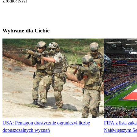
Źródło: KAI
Wybrane dla Ciebie
USA: Pentagon drastycznie ograniczył liczbę
FIFA z listą zak
dopuszczalnych wyznań
Najświętszym S