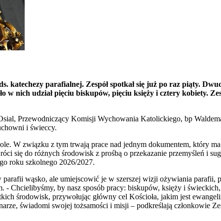
ds. katechezy parafialnej. Zespół spotkał się już po raz piąty.
o w nich udział pięciu biskupów, pięciu księży i cztery kobiety. Z
 Osial, Przewodniczący Komisji Wychowania Katolickiego, bp Waldema
uchowni i świeccy.
zkole. W związku z tym trwają prace nad jednym dokumentem, który ma
i się do różnych środowisk z prośbą o przekazanie przemyśleń i suges
ego roku szkolnego 2026/2027.
 w parafii wąsko, ale umiejscowić je w szerszej wizji ożywiania paraf
m. - Chcielibyśmy, by nasz sposób pracy: biskupów, księży i świeckic
stkich środowisk, przywołując główny cel Kościoła, jakim jest ewangel
arze, świadomi swojej tożsamości i misji – podkreślają członkowie Ze