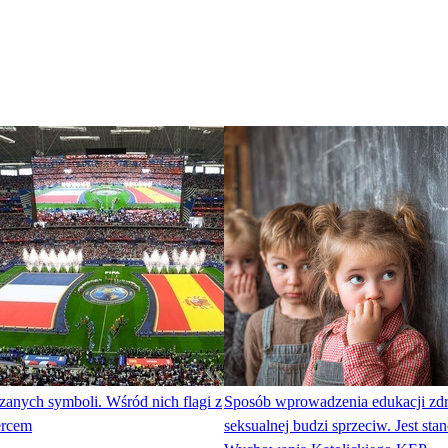
azanych symboli. Wśród nich flagi z
Sposób wprowadzenia edukacji zdr
ercem
seksualnej budzi sprzeciw. Jest st