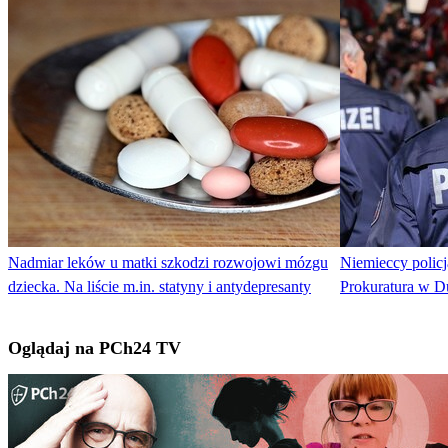
Nadmiar leków u matki szkodzi rozwojowi mózgu
Niemieccy policj
dziecka. Na liście m.in. statyny i antydepresanty
Prokuratura w D
Oglądaj na PCh24 TV