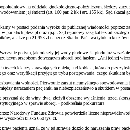
południowy na oddziale ginekologiczno-położniczym, śledczy zarzucili
waniem jej śmierci (art. 160 par. 2 kk i art. 155 kk). Sąd skazał go
k karny w postaci podania wyroku do publicznej wiadomości poprzez z
 portalach pless.pl oraz rp.pl. Sąd rejonowy zasądził też od każdego 
ików, a także po 21 953 zł na rzecz Skarbu Państwa tytułem kosztów 
Pszczynie po tym, jak odeszły jej wody płodowe. U płodu już wcześnie
ązującym przepisom dotyczącym aborcji pod hasłem: „Ani jednej więce
ych trzech lekarzy sprawujących opiekę nad kobietą, która do pszczyński
go oraz weryfikacji przyjętego trybu postępowania, czego skutkiem 
pozbawienia wolności. Pierwotnie zarzut nieumyślnego spowodowania ś
iędzy narażaniem pacjentki na niebezpieczeństwo a skutkiem w postac
 przyznał się do winy, dwaj złożyli obszerne wyjaśnienia, trzeci skor
stytucyjnego w sprawie aborcji – podkreślała prokuratura.
przez Narodowy Fundusz Zdrowia potwierdziła liczne nieprawidłowości 
w wysokości blisko 650 tys. zł.
praw pacjenta uznał, że w tej sprawie doszło do naruszenia praw pacje