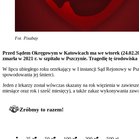
Fot. Pixabay
Przed Sądem Okręgowym w Katowicach ma we wtorek (24.02.2026) 
zmarła w 2021 r. w szpitalu w Pszczynie. Tragedię tę środowiska
W lipcu ubiegłego roku orzekający w I instancji Sąd Rejonowy w Psz
spowodowania jej śmierci.
Jeden z lekarzy został wówczas skazany na rok więzienia w zawiesze
miesiące oraz rok i sześć miesięcy), a także zakaz wykonywania zawod
Zróbmy to razem!
25 zł
50 zł
100 zł
200 zł
500 zł