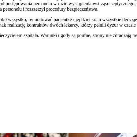
sad postępowania personelu w razie wystąpienia wstrząsu septycznego,
a personelu i rozszerzył procedury bezpieczeństwa.
robił wszystko, by uratować pacjentkę i jej dziecko, a wszystkie decy
k realizację kontraktów dwóch lekarzy, którzy pełnili dyżur w czasie 
czycielem szpitala. Warunki ugody są poufne, strony nie zdradzają treś