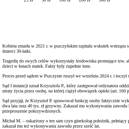
Kobieta zmarła w 2021 r. w pszczyńskim szpitalu wskutek wstrząsu se
śmierci 30-latki.
Tragedię do swych celów wykorzystały środowiska promujące tzw. a
dzieci w łonach matek. Fakty były zupełnie inne.
Proces przed sądem w Pszczynie ruszył we wrześniu 2024 r. i toczył
Sąd I instancji uznał Krzysztofa P., który zastępował ordynatora od
utraty życia przez osobę, na której ciążył obowiązek opieki (art. 160
Sąd przyjął, że Krzysztof P. sprawował funkcję osoby faktycznie wy
dwa lata oraz 40 tys. zł grzywny. Zakazał mu wykonywania zawodu l
przeproszenie pokrzywdzonych.
Michał M. – oskarżony o ten sam czyn ginekolog położnik, pełniący p
zakazał mu też wykonywania zawodu przez sześć lat.