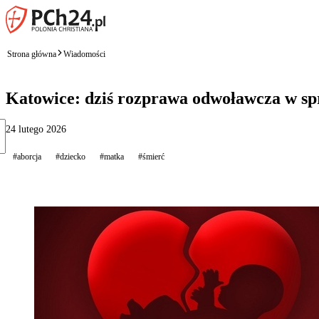
Strona główna
Wiadomości
Katowice: dziś rozprawa odwoławcza w spr
24 lutego 2026
#aborcja
#dziecko
#matka
#śmierć