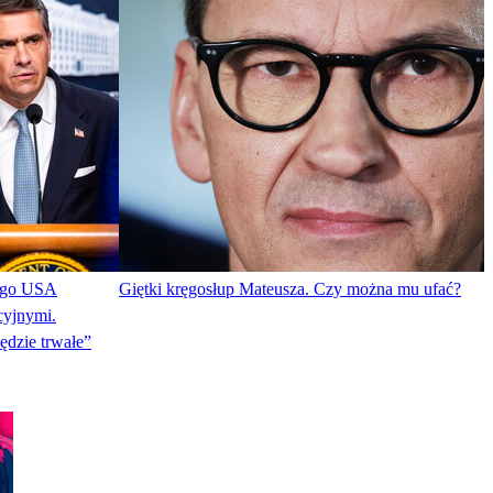
nego USA
Giętki kręgosłup Mateusza. Czy można mu ufać?
cyjnymi.
ędzie trwałe”