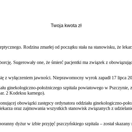
ptycznego. Rodzina zmarłej od początku stała na stanowisku, że lekarz
borcję. Sugerowały one, że śmierć pacjentki ma związek z obowiązują
 się z wyłączeniem jawności. Nieprawomocny wyrok zapadł 17 lipca 20
działu ginekologiczno-położniczego szpitala powiatowego w Pszczynie,
 par. 2 Kodeksu karnego).
konującej obowiązki zastępcy ordynatora oddziału ginekologiczno-poło
ekarza oraz zajmowania wszystkich stanowisk związanych z udzielanie
oranny dyżur w izbie przyjęć pszczyńskiego szpitala – został skazany