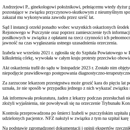
Andrzejowi P., ginekologowi położnikowi, pełniącemu wtedy dyżur po
pozostające w związku przyczynowo-skutkowym z nieumyślnym spowodo
zakazał mu wykonywania zawodu przez sześć lat.
Sąd I instancji orzekł ponadto wobec wszystkich oskarżonych środe
Rejonowego w Pszczynie oraz poprzez zamieszczenie tych informacji w
posiłkowych w związku z opłatami na rzecz czynności ich pełnomocn
jawność na czas wygłaszania ustnego uzasadnienia orzeczenia.
Izabela we wrześniu 2021 r. zgłosiła się do Szpitala Powiatowego w 
kilkuletnią córkę, wywołała w całym kraju protesty przeciwko obowi
Akt oskarżenia trafił do sądu w listopadzie 2023 r. Zostało nim objęt
niepodjęcie prawidłowego postępowania diagnostyczno-terapeutyczne
Za zarzucone lekarzom przestępstwa może grozić kara do pięciu lat 
uznała, że nie sposób w przypadku jednego z nich wykazać związku m
Jak informowała prokuratura, żaden z lekarzy podczas przesłuchań nie
złożyli wyjaśnienia, nie powoływali się na orzeczenie Trybunału Kon
Kontrola przeprowadzona po śmierci Izabeli w pszczyńskim szpitalu 
udzielonych pacjentce. NFZ nałożył w związku z tym na szpital karę 
Na podstawie zgromadzonej dokumentacji i opinii ekspertów rzecznik 