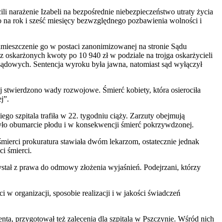
 narażenie Izabeli na bezpośrednie niebezpieczeństwo utraty życia
 na rok i sześć miesięcy bezwzględnego pozbawienia wolności i
amieszczenie go w postaci zanonimizowanej na stronie Sądu
z oskarżonych kwoty po 10 940 zł w podziale na trojga oskarżycieli
sądowych. Sentencja wyroku była jawna, natomiast sąd wyłączył
j stwierdzono wady rozwojowe. Śmierć kobiety, która osierociła
j”.
ego szpitala trafiła w 22. tygodniu ciąży. Zarzuty obejmują
było obumarcie płodu i w konsekwencji śmierć pokrzywdzonej.
mierci prokuratura stawiała dwóm lekarzom, ostatecznie jednak
i śmierci.
zystał z prawa do odmowy złożenia wyjaśnień. Podejrzani, którzy
w organizacji, sposobie realizacji i w jakości świadczeń
nta, przygotował też zalecenia dla szpitala w Pszczynie. Wśród nich