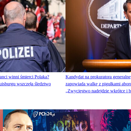
anci winni śmierci Polaka?
Kandydat na prokuratora general
uisburgu wszczęła śledztwo
zapowiada walkę z pigułkami abor
„Zwycięstwo nadejdzie wkrótce i b